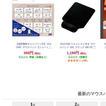
【送料無料キャンペーン中】 ELS
ELECOM リストレスト付き マウ
ONIC マウスパッド【ショートカ
スパッド GEL ブラック MP-GELB
K
ットキー付き】 ECNMP20Z
660円
1,180円
(税込)
(税込)
ド
発送目安:
即納（在庫あり）
発送目安:
3営業日
(3件)
最新のマウス
1
2
位
位