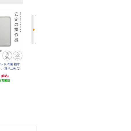
パッド 布製 撥水
BUFFALO ジェルマウスパッド
ELECOM COMFY リストレスト
い 滑り止め 抗
ブルー BPDG05BLA
(シングル) グレー MOH-013GY
 BlueLED対応
円
973円
683円
(税込)
(税込)
(税込)
 MP-LMWGY
3営業日
48円分ポイント還元
68円分ポイント還元
発送目安:
5営業日
発送目安:
3週間
(3件)