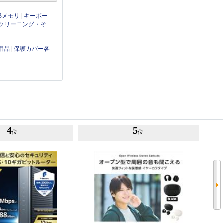
Bメモリ
|
キーボー
クリーニング・そ
用品
|
保護カバー各
4
5
位
位