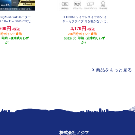
EasyMesh WiFiルーター
ELECOM ワイヤレスイヤホン イ
 11be 11ax 5765+2882+
ヤーカフタイプ 耳を塞がない オ
Pv6 (IPoE)対応 有線 10G
ープンイヤー Bluetooth 5.4 マルチ
,700円
4,170円
(税込)
(税込)
セキュリティ搭載 ブラック
ポイント 軽量 ブラック LBT-OWS
C-BE94XSD-B
03BK
35円分ポイント還元
208円分ポイント還元
:
即納（在庫残りわず
発送目安:
即納（在庫残りわず
か）
か）
商品をもっと見る
株式会社ノジマ