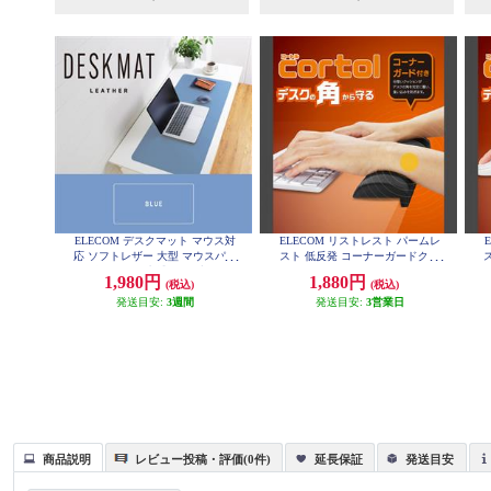
ELECOM デスクマット マウス対
ELECOM リストレスト パームレ
応 ソフトレザー 大型 マウスパッ
スト 低反発 コーナーガードクッ
ド ズレにくい 水拭き可 ブルー M
ション ノートパソコン キーボー
1,980円
1,880円
(税込)
(税込)
P-DM04LBU
ド 等操作の負担軽減 ブラック MO
H-CTLM01BK
発送目安:
3週間
発送目安:
3営業日
商品説明
レビュー投稿・評価(0件)
延長保証
発送目安