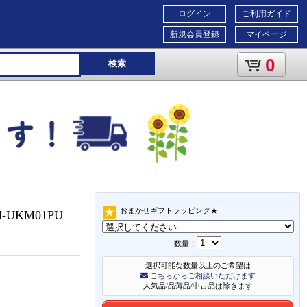
ログイン
ご利用ガイド
新規会員登録
マイページ
0
検索
おまかせギフトラッピング★
-UKM01PU
数量：
選択可能な数量以上のご希望は
こちらからご相談いただけます
人気品/品薄品/中古品は除きます