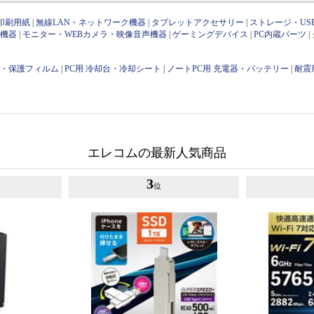
印刷用紙
|
無線LAN・ネットワーク機器
|
タブレットアクセサリー
|
ストレージ・US
け機器
|
モニター・WEBカメラ・映像音声機器
|
ゲーミングデバイス
|
PC内蔵パーツ
|
用・保護フィルム
|
PC用 冷却台・冷却シート
|
ノートPC用 充電器・バッテリー
|
耐震
エレコムの最新人気商品
3
位