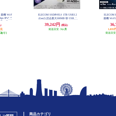
 親機 Wi-F
ELECOM SSD外付け 1TB USB3.2
ELECOM 
bps IPv6 (I
(Gen2) 読込最大500MB 秒 USBメ
親機 Wi-Fi7
家モード ブ
モリ型 ポータブル 回転式 高速 Ty
688Mbps I
39,242円
36
GS2-B
)
(税込)
peC USB-A両対応 シルバー ESD-E
bps AI
PA1000GSV
WR
還元
発送目安:
3ヶ月
1,8
庫あり）
発送目安
商品カテゴリ