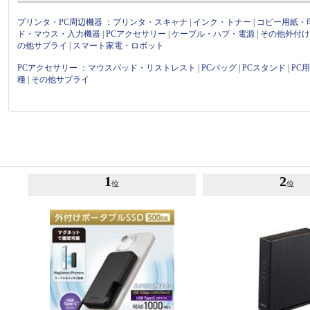
プリンタ・PC周辺機器
：
プリンタ・スキャナ
|
インク・トナー
|
コピー用紙・
ド・マウス・入力機器
|
PCアクセサリー
|
ケーブル・ハブ・電源
|
その他外付
の他サプライ
|
スマート家電・ロボット
PCアクセサリー
：
マウスパッド・リストレスト
|
PCバッグ
|
PCスタンド
|
PC
種
|
その他サプライ
1
2
位
位