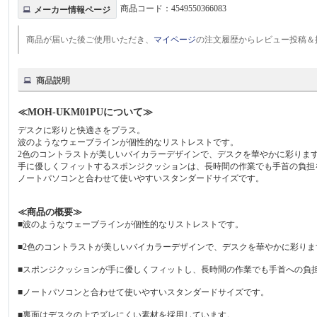
商品コード：
4549550366083
メーカー情報ページ
商品が届いた後ご使用いただき、
マイページ
の注文履歴からレビュー投稿＆
商品説明
≪MOH-UKM01PUについて≫
デスクに彩りと快適さをプラス。
波のようなウェーブラインが個性的なリストレストです。
2色のコントラストが美しいバイカラーデザインで、デスクを華やかに彩りま
手に優しくフィットするスポンジクッションは、長時間の作業でも手首の負担
ノートパソコンと合わせて使いやすいスタンダードサイズです。
≪商品の概要≫
■波のようなウェーブラインが個性的なリストレストです。
■2色のコントラストが美しいバイカラーデザインで、デスクを華やかに彩りま
■スポンジクッションが手に優しくフィットし、長時間の作業でも手首への負
■ノートパソコンと合わせて使いやすいスタンダードサイズです。
■裏面はデスクの上でズレにくい素材を採用しています。