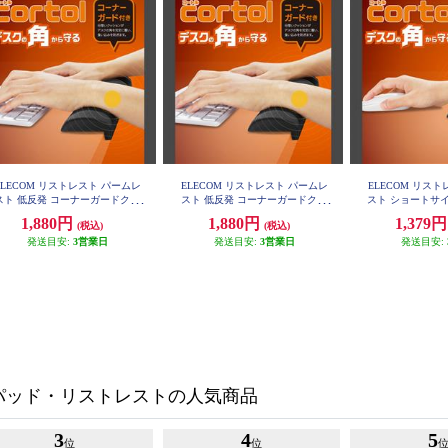
ELECOM リストレスト パームレ
ELECOM リストレスト パームレ
ELECOM リス
スト 低反発 コーナーガードクッ
スト 低反発 コーナーガードクッ
スト ショートサイ
ション ノートパソコン キーボー
ション ノートパソコン キーボー
ナーガードクッシ
1,880円
1,880円
1,379
(税込)
(税込)
 等操作の負担軽減 ブラック MO
ド 等操作の負担軽減 グレー MOH-
ンキー 等操作の
H-CTLM01BK
CTLM01GY
発送目安:
3営業日
発送目安:
3営業日
ク MOH-CT
発送目安:
パッド・リストレストの人気商品
3
4
5
位
位