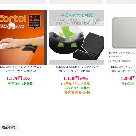
ELECOM リストレスト パームレ
ELECOM COMFY マウスパッド
ELECOM マウス
スト ショートサイズ 低反発 コー
(軽快) ブラック MP-096BK
高耐久 ほつれにく
ナーガードクッション マウス テ
菌 光学式 レーザー
1,379円
1,350円
1,280
(税込)
(税込)
ンキー 等操作の負担軽減 ブラッ
クッション性 グレー
ク MOH-CTLS01BK
発送目安:
3営業日
135円分ポイント還元
発送目安:
発送目安:
3営業日
(5件)
返品特約