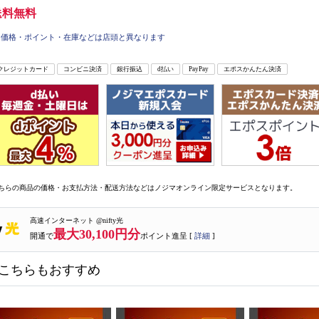
送料無料
価格・ポイント・在庫などは店頭と異なります
クレジットカード
コンビニ決済
銀行振込
d払い
PayPay
エポスかんたん決済
ちらの商品の価格・お支払方法・配送方法などはノジマオンライン限定サービスとなります。
高速インターネット @nifty光
最大30,100円分
開通で
ポイント進呈 [
詳細
]
こちらもおすすめ