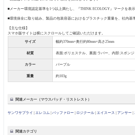
■メーカー環境認定基準を1つ以上満たし、『THINK ECOLOGY』マークを
■環境保全に取り組み、製品の包装容器におけるプラスチック重量を、社内基準
【主な仕様】
スマホ版サイトは横にスクロールしてご確認いただけます。
サイズ
幅約370mm×奥行約80mm×高さ25mm
材質
表面:ポリエステル、裏面:ラバー、内部:スポンジ
カラー
パープル
重量
約103g
関連メーカー（マウスパッド・リストレスト）
サンワサプライ
|
エレコム
|
バッファロー
|
ロジクール
|
エイスース
|
アンサー
|
関連カテゴリ