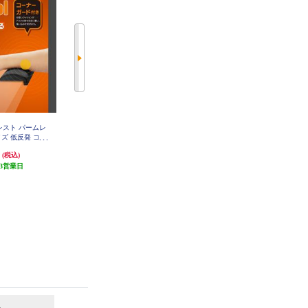
トレスト パームレ
ELECOM ウェーブ×バイカラー デ
ELECOM マウスパッド 布製 撥水
ズ 低反発 コー
スクマット UKIU 700×320×4mm
高耐久 ほつれにくい 滑り止め 抗
ョン マウス テ
ピンク MP-UKDM01PN
菌 光学式 レーザー BlueLED対応
円
1,980円
1,280円
(税込)
(税込)
(税込)
負担軽減 ブラッ
クッション性 グレー MP-LMWGY
LS01BK
3営業日
発送目安:
3営業日
発送目安:
3営業日
6
7
位
位
位