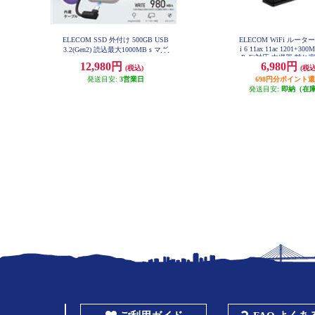
ELECOM SSD 外付け 500GB USB
ELECOM WiFi ルーター
i 6 11ax 11ac 1201+300M
3.2(Gen2) 読込最大1000MB s マグ
PoE)対応 中継器 離れ
ネット付き USB-Cケーブル一体型
12,980円
6,980円
ラック WRC-X1500
(税込)
(税込
ポータブル ブラック ESD-EPB050
0GBK
発送目安:
3営業日
698円分ポイント
発送目安:
即納（在