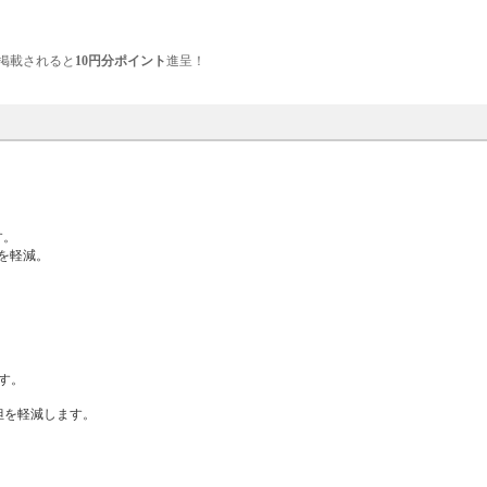
掲載されると
10円分ポイント
進呈！
す。
を軽減。
す。
担を軽減します。