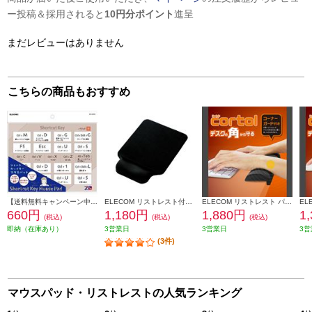
ー投稿＆採用されると
10円分ポイント
進呈
まだレビューはありません
こちらの商品もおすすめ
【送料無料キャンペーン中】 ELSONIC マウスパッド【ショートカットキー付き】 ECNMP20Z
ELECOM リストレスト付き マウスパッド GEL ブラック MP-GELBK
ELECOM リストレスト パームレスト 低反発 コーナーガードクッション ノートパソコン キーボード 等操作の負担軽減 グレー MOH-CTLM01GY
660円
1,180円
1,880円
1
(税込)
(税込)
(税込)
即納（在庫あり）
3営業日
3営業日
3営
(3件)
マウスパッド・リストレストの人気ランキング