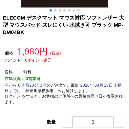
ELECOM デスクマット マウス対応 ソフトレザー 大
型 マウスパッド ズレにくい 水拭き可 ブラック MP-
DM04BK
1,980円
価格
(税込)
ポイント
0ポイント還元
送料
無料
在庫状況：
3営業日
今から
8
時間
23
分以内
のご注文で、最短
2026
年
08
月
15
日
土曜
日
までに
「
神奈川県横浜市
」
へお届けします。
ログイン
をすると、お客様のご住所への最短お届け日が表示され
ます。
－
＋
数量
1