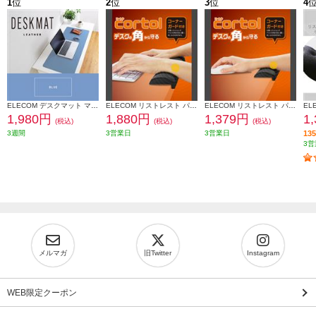
1
位
2
位
3
位
4
ELECOM デスクマット マウス対応 ソフトレザー 大型 マウスパッド ズレにくい 水拭き可 ブルー MP-DM04LBU
ELECOM リストレスト パームレスト 低反発 コーナーガードクッション ノートパソコン キーボード 等操作の負担軽減 ブラック MOH-CTLM01BK
ELECOM リストレスト パームレスト ショートサイズ 低反発 コーナーガードクッション マウス テンキー 等操作の負担軽減 ブラック MOH-CTLS01BK
1,980円
1,880円
1,379円
1
(税込)
(税込)
(税込)
3週間
3営業日
3営業日
1
3営
メルマガ
旧Twitter
Instagram
WEB限定クーポン