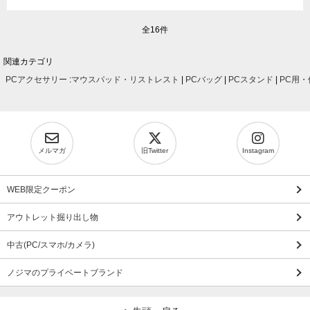
全16件
関連カテゴリ
PCアクセサリー
:
マウスパッド・リストレスト
|
PCバッグ
|
PCスタンド
|
PC用
メルマガ
旧Twitter
Instagram
WEB限定クーポン
アウトレット掘り出し物
中古(PC/スマホ/カメラ)
ノジマのプライベートブランド