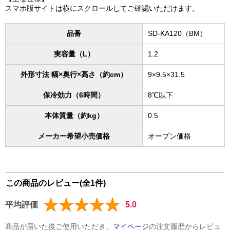
スマホ版サイトは横にスクロールしてご確認いただけます。
品番
SD-KA120（BM）
実容量（L）
1.2
外形寸法 幅×奥行×高さ（約cm）
9×9.5×31.5
保冷効力（6時間）
8℃以下
本体質量（約kg）
0.5
メーカー希望小売価格
オープン価格
この商品のレビュー(全1件)
平均評価
5.0
商品が届いた後ご使用いただき、
マイページ
の注文履歴からレビュ