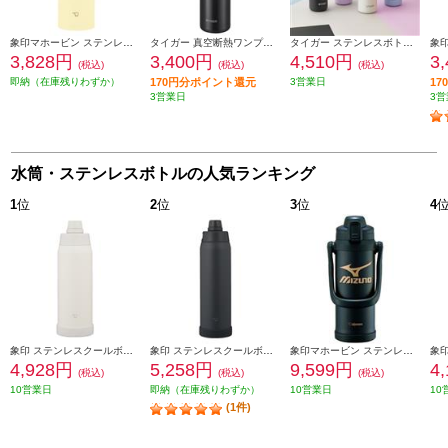
象印マホービン ステンレスマグ［480ml/食洗機対応/ペールシトラス］ SUAA48-YM
タイガー 真空断熱ワンプッシュボトル[600ml/ワンプッシュ/保冷保温/パールブラック] MMJ-S060KJ
タイガー ステンレスボトル【500ml/ハンドル付きワンプッシュ/ストーンブラック】 MTA-J050KZ
3,828円
3,400円
4,510円
3
(税込)
(税込)
(税込)
即納（在庫残りわずか）
170円分ポイント還元
3営業日
1
3営業日
3営
水筒・ステンレスボトルの人気ランキング
1
位
2
位
3
位
4
象印 ステンレスクールボトル 1000ml シームレスせん ペールホワイト SDKA100-WM
象印 ステンレスクールボトル 1200ml シームレスせん チャコールブラック SDKA120-BM
象印マホービン ステンレスクールボトル[2.0L/ミズノ/ブラック] SD-BX20-BA
4,928円
5,258円
9,599円
4
(税込)
(税込)
(税込)
10営業日
即納（在庫残りわずか）
10営業日
10
(1件)