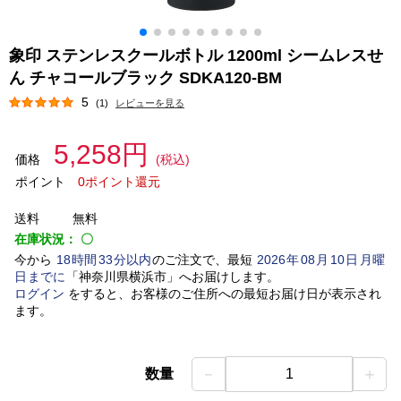
象印 ステンレスクールボトル 1200ml シームレスせ
ん チャコールブラック SDKA120-BM
5
(1)
レビューを見る
5,258円
価格
(税込)
ポイント
0ポイント還元
送料
無料
在庫状況：
〇
今から
18
時間
33
分以内
のご注文で、最短
2026
年
08
月
10
日
月曜
日
までに
「
神奈川県横浜市
」
へお届けします。
ログイン
をすると、お客様のご住所への最短お届け日が表示され
ます。
－
＋
数量
1