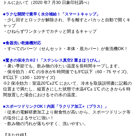
トルにおいて（2020 年7 月30 日象印社調べ）
■ラクな開閉で素早く水分補給！「スマートキャップ」
・少し回すとロックが解除され、手を離すとパカッと自動で開くキ
ャップ
・ひねらずワンタッチでカチッと閉まるキャップ
■食器洗い乾燥機対応
・すべてのパーツ（せんセット・本体・底カバー）が食洗機OK！
■驚きの保冷力※2！「ステンレス真空2 重まほうびん」
・暑い季節でも、飲み物の冷たい温度を長時間キープします。
・保冷効力：4℃ の冷水が6 時間後でも9℃以下（60・75 サイズ)、
8℃以下（100・120サイズ)
※2 保冷効力：室温20℃±2℃ において、冷水を取扱説明書に記載の
位置まで満たし、縦置きにした状態で水温4℃± 1℃ のときから6 時
間放置した場合におけるその水の温度。
■スポーツドリンクOK！内面「ラクリア加工+（プラス）」
・従来の電解研磨加工より耐食性が高いから、スポーツドリンク等
の塩分によるサビに強い！
・飲み物の汚れが落ちやすく、洗いやすい。
【主な仕様】