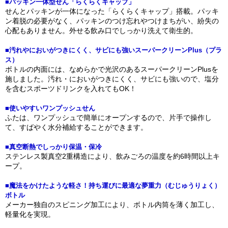
■パッキン一体型せん「らくらくキャップ」
せんとパッキンが一体になった「らくらくキャップ」搭載。パッキ
ン着脱の必要がなく、パッキンのつけ忘れやつけまちがい、紛失の
心配もありません。外せる飲み口でしっかり洗えて衛生的。
■汚れやにおいがつきにくく、サビにも強いスーパークリーンPlus（プラ
ス）
ボトルの内面には、なめらかで光沢のあるスーパークリーンPlusを
施しました。汚れ・においがつきにくく、サビにも強いので、塩分
を含むスポーツドリンクを入れてもOK！
■使いやすいワンプッシュせん
ふたは、ワンプッシュで簡単にオープンするので、片手で操作し
て、すばやく水分補給することができます。
■真空断熱でしっかり保温・保冷
ステンレス製真空2重構造により、飲みごろの温度を約6時間以上キ
ープ。
■魔法をかけたような軽さ！持ち運びに最適な夢重力（むじゅうりょく）
ボトル
メーカー独自のスピニング加工により、ボトル内筒を薄く加工し、
軽量化を実現。