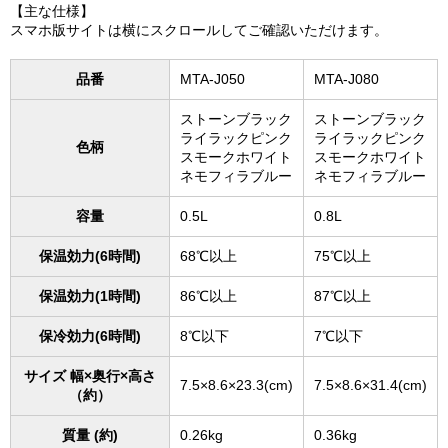
【主な仕様】
スマホ版サイトは横にスクロールしてご確認いただけます。
品番
MTA-J050
MTA-J080
ストーンブラック
ストーンブラック
ライラックピンク
ライラックピンク
色柄
スモークホワイト
スモークホワイト
ネモフィラブルー
ネモフィラブルー
容量
0.5L
0.8L
保温効力(6時間)
68℃以上
75℃以上
保温効力(1時間)
86℃以上
87℃以上
保冷効力(6時間)
8℃以下
7℃以下
サイズ 幅×奥行×高さ
7.5×8.6×23.3(cm)
7.5×8.6×31.4(cm)
（約）
質量 (約)
0.26kg
0.36kg