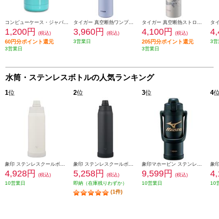
コンピューケース・ジャパン マグボトル180ml JMG-B180-GR
タイガー 真空断熱ワンプッシュボトル[500ml/ワンプッシュ/保冷保温/セレストブルー] MKR-W050AR
タイガー 真空断熱ストローボトル[500ml/ストロー/保冷/クジラ] MCS-A501WS
1,200円
3,960円
4,100円
4
(税込)
(税込)
(税込)
60円分ポイント還元
3営業日
205円分ポイント還元
3営
3営業日
3営業日
水筒・ステンレスボトルの人気ランキング
1
位
2
位
3
位
4
象印 ステンレスクールボトル 1000ml シームレスせん ペールホワイト SDKA100-WM
象印 ステンレスクールボトル 1200ml シームレスせん チャコールブラック SDKA120-BM
象印マホービン ステンレスクールボトル[2.0L/ミズノ/ブラック] SD-BX20-BA
4,928円
5,258円
9,599円
4
(税込)
(税込)
(税込)
10営業日
即納（在庫残りわずか）
10営業日
10
(1件)