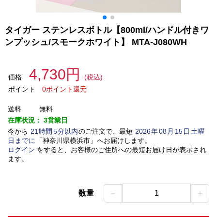
タイガー ステンレスボトル【800ml/ハンドル付きワ
ンプッシュ/スモークホワイト】 MTA-J080WH
4,730円
価格
(税込)
ポイント
0ポイント還元
送料
無料
在庫状況：
3営業日
今から
21
時間
5
分以内
のご注文で、最短
2026
年
08
月
15
日
土曜
日
までに
「
神奈川県横浜市
」
へお届けします。
ログイン
をすると、お客様のご住所への最短お届け日が表示され
ます。
－
＋
数量
1