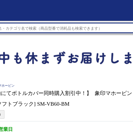
象印マホービン
内にてボトルカバー同時購入割引中！】 象印マホービン
/ソフトブラック] SM-VB60-BM
3営業日