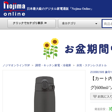
日本最大級のデジタル家電通販「Nojima Online」
クリックでカテゴリ表示
全カテゴリ
ノジマオンラインTOP
調理・キッチン家電・冷蔵庫
水筒・ステンレスボトル
ZOJIRUSHI 
【カート
グ[600ml
発送目安：