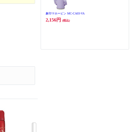
象印マホービン MC-CA03-VA
2,156円
(税込)