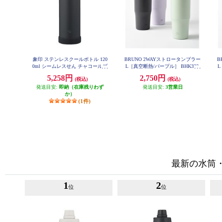
象印 ステンレスクールボトル 120
BRUNO 2WAYストロータンブラー
B
0ml シームレスせん チャコールブ
L［真空断熱/パープル］ BHK323-
L
PU
ラック SDKA120-BM
5,258円
2,750円
(税込)
(税込)
発送目安:
即納（在庫残りわず
発送目安:
3営業日
か）
(1件)
最新の水筒
1
2
位
位