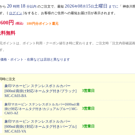
20
18
2026
08
15
土曜日
から
時間
分以内
のご注文で、最短
年
月
日
までに
「
神奈川
す。
[
ログイン
]をすると、お客様のご住所への最短お届け日が表示されます。
,600円
(税込)
180円分ポイント還元
送料無料
元ポイントは、ポイント利用・クーポン値引き時に変わります。ご注文時「注文内容確認
す。
価格・ポイント・在庫などは店頭と異なります
同時に注文
象印マホービン ステンレスボトルカバー
3営業日
[600ml/肩掛け対応/ネームタグ付き/ブラック]
MC-CA03-BA
象印マホービン ステンレスボトルカバー[600ml/肩
3営業日
掛け対応/ネームタグ付き/カジュアルブルー] MC-
CA03-AZ
象印マホービン ステンレスボトルカバー
3営業日
[600ml/肩掛け対応/ネームタグ付き/パープル]
MC-CA03-VA