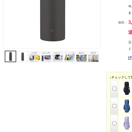
今
ま
3
価格：
還
ま
↓チェックして