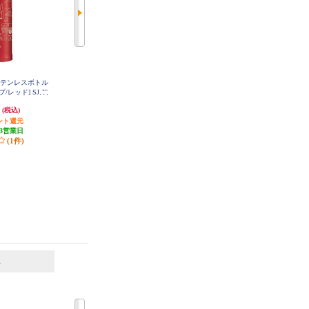
ステンレスボトル
象印マホービン ステンレスクール
象印マホービン キャリータンブラ
/レッド] SJ-JS
ボトル[2.0L/ミズノ/ブラック] SD-
ー[300ml/フリップ/水筒/ヴィンテ
RA
BX20-BA
ージローズ] SX-KA30-PM
円
9,599円
4,877円
(税込)
(税込)
(税込)
ント還元
発送目安:
3営業日
発送目安:
3営業日
3営業日
(1件)
6
7
位
位
位