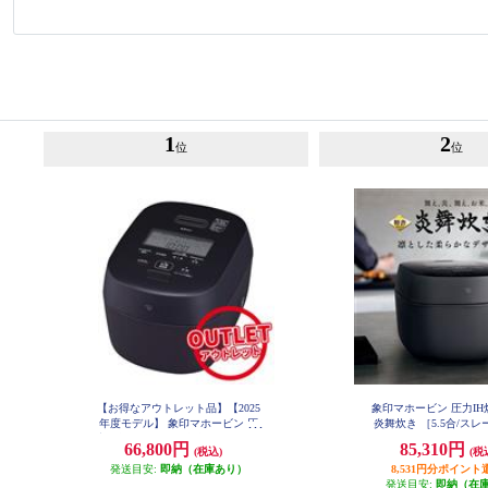
1
2
位
位
【お得なアウトレット品】【2025
象印マホービン 圧力I
年度モデル】 象印マホービン 圧
炎舞炊き ［5.5合/ス
力IH炊飯ジャー 炎舞炊き ［5.5合/
ク］ NW-NB10-
66,800円
85,310円
(税込)
(税
スレートブラック］ NW-NB10-BZ
発送目安:
即納（在庫あり）
8,531円分ポイント
発送目安:
即納（在