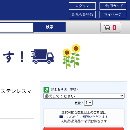
ログイン
ご利用ガイド
新規会員登録
マイページ
0
検索
おまもり便（中物）
 ステンレスマ
数量：
選択可能な数量以上のご希望は
こちらからご相談いただけます
人気品/品薄品/中古品は除きます