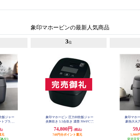
象印マホービンの最新人気商品
3
位
H炊飯ジャー
象印マホービン 圧力IH炊飯ジャー
象印マホー
レートブラッ
炎舞炊き 5.5合炊き 濃墨 NW-FC10
豪熱大火力
-BZ
BZ
ック
74,800円
59
込)
(税込)
還元
748円分ポイント還元
5,9
庫あり）
発送目安