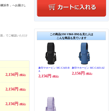
県横浜市
」
へお届けし
この商品(SM-VB60-BM)を見た人は
画面」でご確認いただけ
こんな商品も見ています
象印マホービン MC-CA03-B
象印マホービン MC-CA03-AZ
A
2,156円
2,156円
(税込)
(税込)
2,156円
(税込)
2,156円
(税込)
2,156円
(税込)