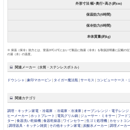
外形寸法 幅×奥行×高さ(約cm)
保温効力(6時間)
保冷効力(6時間)
本体質量(約kg)
※ 保温（保冷）効力とは、室温20℃±2℃において製品に熱湯（冷水）を取扱説明書に記載の位
の湯（水）の温度。
関連メーカー（水筒・ステンレスボトル）
ドウシシャ
|
象印マホービン
|
タイガー魔法瓶
|
サーモス
|
コンピューケース・
関連カテゴリ
調理・キッチン家電・冷蔵庫
：
冷蔵庫・冷凍庫
|
オーブンレンジ・電子レンジ
ヒーメーカー
|
ホットプレート
|
電気グリル鍋
|
ジューサー・ミキサー
|
フード
ター
|
食器洗い乾燥機
|
食器乾燥器
|
ワインセラー
|
生ゴミ処理機
|
カセットコ
|
調理器具・キッチン雑貨
|
その他キッチン家電
|
炭酸水メーカー
|
調理メーカ