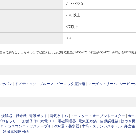
7.5×8×23.5
73℃以上
8℃以下
0.26
置まで満たし、ふたをつけて縦置きにした状態で湯温が95℃±1℃（水温が4℃±1℃）の時から6時間
ジャパン
|
ドメティック
|
ブルーノ
|
ピーコック魔法瓶
|
ソーダストリーム
|
シービー
|
炊飯器・精米機
|
電動ポット
|
電気ケトル
|
トースター・オーブントースター
|
ホー
プロセッサー
|
お菓子作り家電
|
IH・電磁調理器
|
電気圧力鍋・自動調理鍋
|
餅つき機
ンロ・ガスコンロ・ガステーブル
|
浄水器・整水器
|
水筒・ステンレスボトル
|
弁当箱
ー
|
冷蔵庫関連用品