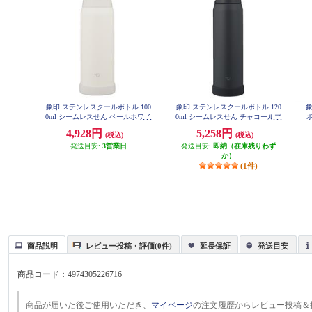
象印 ステンレスクールボトル 100
象印 ステンレスクールボトル 120
0ml シームレスせん ペールホワイ
0ml シームレスせん チャコールブ
ボ
ト SDKA100-WM
ラック SDKA120-BM
4,928円
5,258円
(税込)
(税込)
発送目安:
3営業日
発送目安:
即納（在庫残りわず
か）
(1件)
商品説明
レビュー投稿・評価(0件)
延長保証
発送目安
商品コード：
4974305226716
商品が届いた後ご使用いただき、
マイページ
の注文履歴からレビュー投稿＆