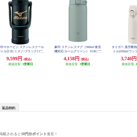
象印マホービン ステンレスクール
象印 ステンレスマグ［360ml/食洗
タイガー 真空断
トル[2.0L/ミズノ/ブラック] SD-
機対応/カームグリーン］ SUBA36
トル[350ml/ワ
BX20-BA
-GM
温/シェルホワイト]
9,599円
4,158円
3,740
(税込)
(税込)
R
発送目安:
3営業日
発送目安:
3営業日
発送目安:
返品特約
掲載されると
10円分ポイント
進呈！