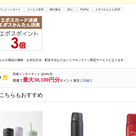
クレジットカード
コンビニ決済
銀行振込
d払い
PayPay
エポスかんたん決済
ちらの商品の価格・お支払方法・配送方法などはノジマオンライン限定サービスとなります。
高速インターネット @nifty光
最大30,100円分
開通で
ポイント進呈 [
詳細
]
こちらもおすすめ