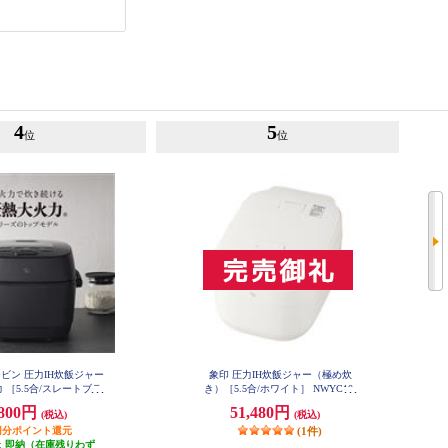
4
5
位
位
ビン 圧力IH炊飯ジャー
象印 圧力IH炊飯ジャー（極め炊
 ［5.5合/スレートブラ
き）［5.5合/ホワイト］ NWYC10-
WA
］ NWWB10-BZ
,800円
51,480円
(税込)
(税込)
80円分ポイント還元
(1件)
:
即納（在庫残りわず