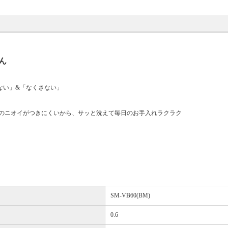
ん
ない」&「なくさない」
のニオイがつきにくいから、サッと洗えて毎日のお手入れラクラク
SM-VB60(BM)
0.6