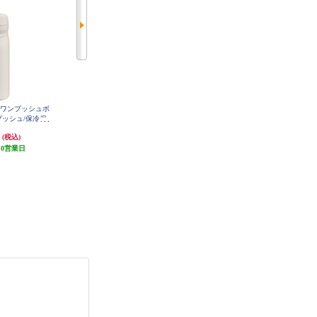
熱ワンプッシュボ
象印マホービン ステンレスキャリ
ソーダストリーム 炭酸飲料対応ス
ンプッシュ/保冷保
ータンブラー【シームレスせん/食
テンレスボトルイージーミックス
 MKR-W035W
洗機対応/ハンドルタイプ/パウダ
ミント 満水容量710ml SSB0092
円
3,630円
5,940円
(税込)
(税込)
(税込)
ーコーティング/シアーグレー/300
10営業日
363円分ポイント還元
ml/】 SX-JS30-HM
発送目安:
10営業日
発送目安:
5営業日