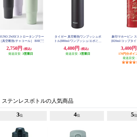
RUNO 2WAYストロータンブラー
タイガー 真空断熱ワンプッシュボ
象印マホービン 
［真空断熱/チャコール］ BHK32
トル[880ml/ワンプッシュ/エボニー
[820ml/コップタイプ
3-CH
08-
ブラック] MTR-W088KA
2,750円
4,400円
3,400
(税込)
(税込)
発送目安:
3営業日
発送目安:
3営業日
170円分ポイ
発送目安:
・ステンレスボトルの人気商品
3
4
5
位
位