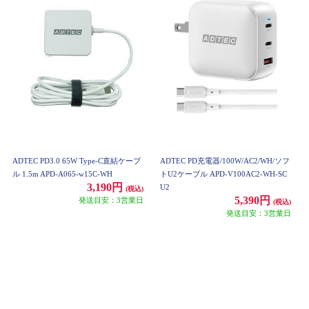
ADTEC PD3.0 65W Type-C直結ケーブ
ADTEC PD充電器/100W/AC2/WH/ソフ
ル 1.5m APD-A065-w15C-WH
トU2ケーブル APD-V100AC2-WH-SC
3,190円
U2
(税込)
5,390円
発送目安：3営業日
(税込)
発送目安：3営業日