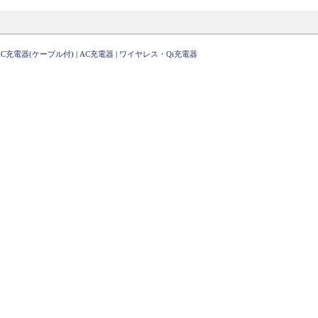
AC充電器(ケーブル付)
|
AC充電器
|
ワイヤレス・Qi充電器