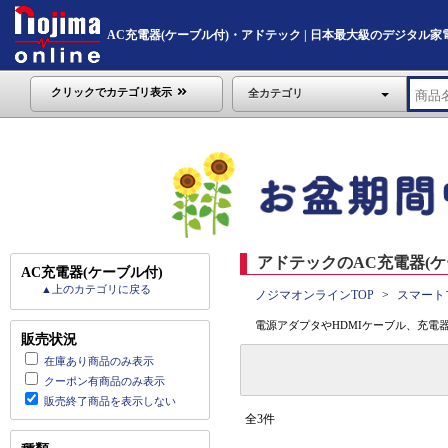
AC充電器(ケーブル付)・アドテック | 日本最大級のデジタル家電通販「
クリックでカテゴリ表示
全カテゴリ
アドテックのAC充電器(ケ
AC充電器(ケーブル付)
▲上のカテゴリに戻る
ノジマオンラインTOP
スマート
電源アダプタやHDMIケーブル、充電
販売状況
在庫あり商品のみ表示
クーポン有商品のみ表示
販売終了商品を表示しない
全3件