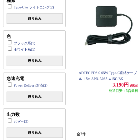
種類
Type-C to ライトニング(2)
絞り込み
色
ブラック系(1)
ホワイト系(1)
絞り込み
ADTEC PD3.0 65W Type-C直結ケーブ
急速充電
ル 1.5m APD-A065-w15C-BK
3,190円
Power Delivery対応(2)
(税込)
発送目安：3営業日
絞り込み
出力数
20W～(2)
絞り込み
全3件