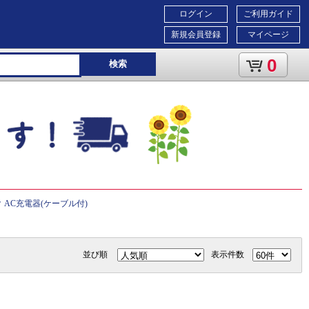
ログイン
ご利用ガイド
新規会員登録
マイページ
0
検索
 AC充電器(ケーブル付)
並び順
表示件数