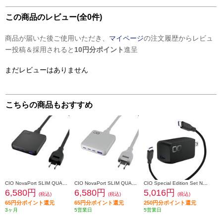
この商品のレビュー(全0件)
商品が届いた後ご使用いただき、
マイページ
の注文履歴からレビュ
ー投稿＆採用されると
10円分ポイント
進呈
まだレビューはありません
こちらの商品もおすすめ
CIO NovaPort SLIM QUAD for DESK ブラック CIO-G67W3C1AD-S-BK
CIO NovaPort SLIM QUAD for DESK ホワイト CIO-G67W3C1AD-S-WH
CIO Special Edition Set NovaPort SOLOII65W1C & MeshCable ブラック CIO-G65W1C-N2-EE-BK
6,580円
6,580円
5,016円
(税込)
(税込)
(税込)
65円分ポイント還元
65円分ポイント還元
250円分ポイント還元
3ヶ月
5営業日
5営業日