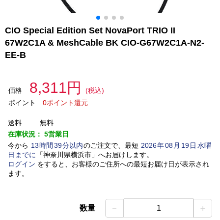
CIO Special Edition Set NovaPort TRIO II
67W2C1A & MeshCable BK CIO-G67W2C1A-N2-
EE-B
8,311円
価格
(税込)
ポイント
0ポイント還元
送料
無料
在庫状況：
5営業日
今から
13
時間
39
分以内
のご注文で、最短
2026
年
08
月
19
日
水曜
日
までに
「
神奈川県横浜市
」
へお届けします。
ログイン
をすると、お客様のご住所への最短お届け日が表示され
ます。
－
＋
数量
1