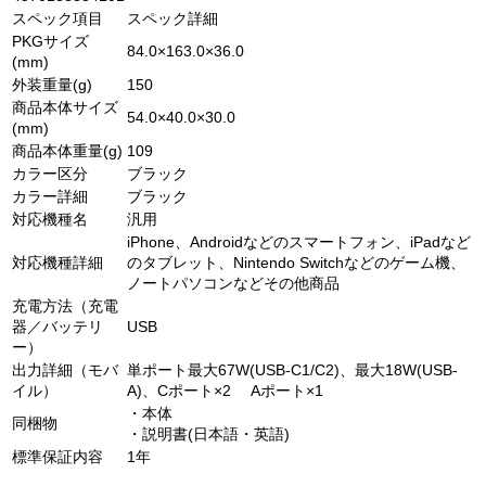
スペック項目
スペック詳細
PKGサイズ
84.0×163.0×36.0
(mm)
外装重量(g)
150
商品本体サイズ
54.0×40.0×30.0
(mm)
商品本体重量(g)
109
カラー区分
ブラック
カラー詳細
ブラック
対応機種名
汎用
iPhone、Androidなどのスマートフォン、iPadなど
対応機種詳細
のタブレット、Nintendo Switchなどのゲーム機、
ノートパソコンなどその他商品
充電方法（充電
器／バッテリ
USB
ー）
出力詳細（モバ
単ポート最大67W(USB-C1/C2)、最大18W(USB-
イル）
A)、Cポート×2 Aポート×1
・本体
同梱物
・説明書(日本語・英語)
標準保証内容
1年