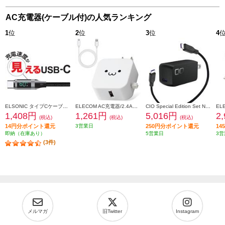
AC充電器(ケーブル付)の人気ランキング
1
位
2
位
3
位
4
ELSONIC タイプCケーブル【充電速度が見える/転送/高速充電60W/1.5m】 ECY-MCC60
ELECOM AC充電器/2.4A出力/Type-C/USB-C/ケーブル同梱/1.5m/USB-Aメス1ポート/ホワイトフェイス MPAACC23
CIO Special Edition Set NovaPort SOLOII65W1C & MeshCable ブラック CIO-G65W1C-N2-EE-BK
1,408円
1,261円
5,016円
2
(税込)
(税込)
(税込)
14円分ポイント還元
3営業日
250円分ポイント還元
1
即納（在庫あり）
5営業日
3営
(3件)
メルマガ
旧Twitter
Instagram