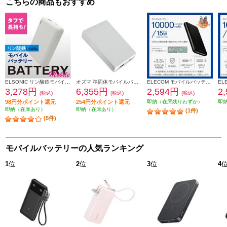
こちらの商品もおすすめ
ELSONIC リン酸鉄モバイルバッテリー【10000ミリ/3.2A 5V2A/PD20W対応/長寿命/安心】 EZFEPO4MB01
オズマ 準固体モバイルバッテリー10000mAh ホワイト SSLUCM100-CCWH
ELECOM モバイルバッテリー 10000mAh 大容量 入力(Type-C×1 micro-B×1) 出力(Type-C×1 USB-A×2) ケーブル付属 ブラック DE-C66-10000BK
3,278円
6,355円
2,594円
2
(税込)
(税込)
(税込)
98円分ポイント還元
254円分ポイント還元
即納（在庫残りわずか）
即
即納（在庫あり）
即納（在庫あり）
(1件)
(5件)
モバイルバッテリーの人気ランキング
1
位
2
位
3
位
4