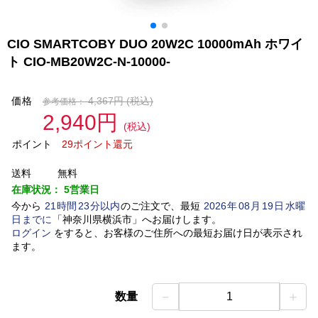
CIO SMARTCOBY DUO 20W2C 10000mAh ホワイ
ト CIO-MB20W2C-N-10000-
価格
4,367円
(税込)
参考価格：
2,940円
(税込)
ポイント
29ポイント還元
送料
無料
在庫状況：
5営業日
今から
21
時間
23
分以内
のご注文で、最短
2026
年
08
月
19
日
水曜
日
までに
「
神奈川県横浜市
」
へお届けします。
ログイン
をすると、お客様のご住所への最短お届け日が表示され
ます。
－
＋
数量
1