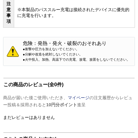
注
意
※本製品のパススルー充電は接続されたデバイスに優先的
事
に充電を行います。
項
危険：発熱・発火・破裂のおそれあり
●衝撃や圧力を加えないでください。
●分解や改造を絶対しないでください。
●火中投入、加熱、高温下での充電、放電、放置をしないでください。
この商品のレビュー(全0件)
商品が届いた後ご使用いただき、
マイページ
の注文履歴からレビュ
ー投稿＆採用されると
10円分ポイント
進呈
まだレビューはありません