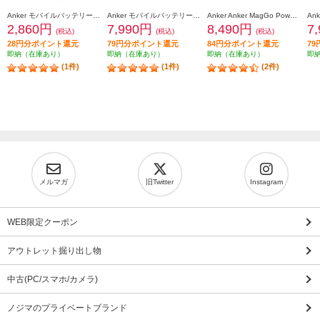
Anker モバイルバッテリーAnker Power Bank【10000mAh/22.5W/2 Ports/ USB Power Delivery対応 /ﾌﾞﾗｯｸ】 A1388N11
Anker モバイルバッテリーAnker Power Bank【10000mAh/Fusion/Built-In USB-C ケーブル/ USB Power Delivery対応 /2ポート/ﾋﾟﾝｸ】 A1637N51
Anker Anker MagGo Power Bank 10000mAh Slim ブラック A1664N11
2,860円
7,990円
8,490円
7
(税込)
(税込)
(税込)
28円分ポイント還元
79円分ポイント還元
84円分ポイント還元
7
即納（在庫あり）
即納（在庫あり）
即納（在庫あり）
即
(1件)
(1件)
(2件)
メルマガ
旧Twitter
Instagram
WEB限定クーポン
アウトレット掘り出し物
中古(PC/スマホ/カメラ)
ノジマのプライベートブランド