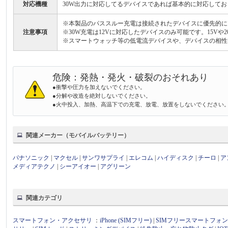
対応機種
30W出力に対応してるデバイスであれば基本的に対応してお
※本製品のパススルー充電は接続されたデバイスに優先的に
注意事項
※30W充電は12Vに対応したデバイスのみ可能です。15V
※スマートウォッチ等の低電流デバイスや、デバイスの相性
危険：発熱・発火・破裂のおそれあり
●衝撃や圧力を加えないでください。
●分解や改造を絶対しないでください。
●火中投入、加熱、高温下での充電、放電、放置をしないでください
関連メーカー（モバイルバッテリー）
パナソニック
|
マクセル
|
サンワサプライ
|
エレコム
|
ハイディスク
|
チーロ
|
ア
メディアテクノ
|
シーアイオー
|
アグリーン
関連カテゴリ
スマートフォン・アクセサリ
：
iPhone (SIMフリー)
|
SIMフリースマートフォ