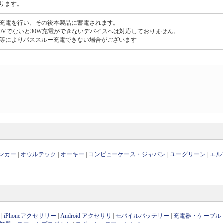
ります。
充電を行い、その後本製品に蓄電されます。
や20Vでないと30W充電ができないデバイスへは対応しておりません。
等によりパススルー充電できない場合がございます
。
ンカー
|
オウルテック
|
オーキー
|
コンピューケース・ジャパン
|
ユーグリーン
|
エル
ン
|
iPhoneアクセサリー
|
Android アクセサリ
|
モバイルバッテリー
|
充電器・ケーブル