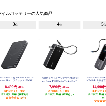
バイルバッテリーの人気商品
3
4
5
位
位
nker Anker MagGo Power Bank 100
Anker Anker Powe
Anker モバイルバッテリーAnker Po
0mAh Slim ブラック A1664N11
h/Built-In &巻
wer Bank【10000mAh/Fusion/Built-I
ブル/ブラック] 
n USB-C ケーブル/ USB Power Deli
8,490円
7,990円
14,990
(税込)
(税込)
very対応 /2ポート/ﾌﾞﾗｯｸ】 A1637N
11
84円分ポイント還元
79円分ポイント還元
149円分ポイ
発送目安:
即納（在庫あり）
発送目安:
即納（在庫あり）
発送目安:
即納
(2件)
か