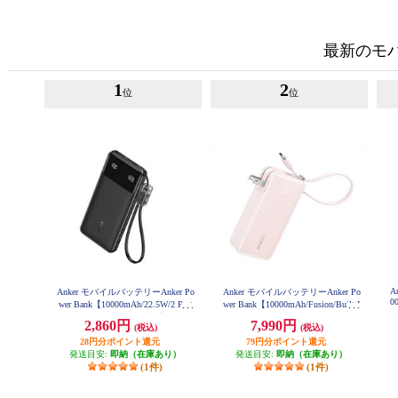
最新のモ
1
2
位
位
A
Anker モバイルバッテリーAnker Po
Anker モバイルバッテリーAnker Po
0
wer Bank【10000mAh/22.5W/2 Port
wer Bank【10000mAh/Fusion/Built-I
s/ USB Power Delivery対応 /ﾌﾞﾗｯ
n USB-C ケーブル/ USB Power Deli
2,860円
7,990円
(税込)
(税込)
ｸ】 A1388N11
very対応 /2ポート/ﾋﾟﾝｸ】 A1637N5
1
28円分ポイント還元
79円分ポイント還元
発送目安:
即納（在庫あり）
発送目安:
即納（在庫あり）
(1件)
(1件)