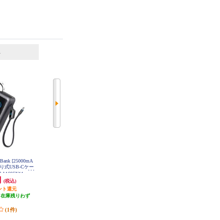
6
7
位
位
位
r Bank [25000mA
CIO SMARTCOBY TRIO 67W2C1A
Anker モバイルバッテリー Anker P
き取り式USB-Cケー
20000mAh ホワイト CIO-MB67W2
ower Bank【20000ｍAh/2ポート/デ
C1A-20000-
A1695N11
ィスプレイ表記/ブラック】 A1367
円
9,877円
4,990円
(税込)
(税込)
(税込)
N11
ント還元
987円分ポイント還元
49円分ポイント還元
（在庫残りわず
発送目安:
即納（在庫残りわず
1,500円クーポン
）
か）
発送目安:
即納（在庫あり）
(1件)
(1件)