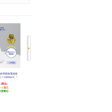
寿命準固体電池採
オズマ 準固体モバイルバッテリー
HIDISC ソーラーパネル4面 モバイ
10000mAh O
10000mAh ブラック SSLUCM100-
ルバッテリー 10000 ホワイト HD4
25MG-WH
CCBK
-MBTCD20WSP4L10BK
円
6,355円
8,980円
(税込)
(税込)
(税込)
ント還元
254円分ポイント還元
発送目安:
5営業日
3営業日
発送目安:
5営業日