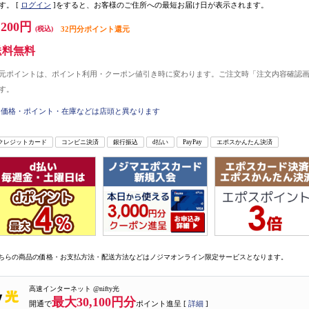
す。
[
ログイン
]をすると、お客様のご住所への最短お届け日が表示されます。
,200円
(税込)
32円分ポイント還元
送料無料
元ポイントは、ポイント利用・クーポン値引き時に変わります。ご注文時「注文内容確認
す。
価格・ポイント・在庫などは店頭と異なります
クレジットカード
コンビニ決済
銀行振込
d払い
PayPay
エポスかんたん決済
ちらの商品の価格・お支払方法・配送方法などはノジマオンライン限定サービスとなります。
高速インターネット @nifty光
最大30,100円分
開通で
ポイント進呈 [
詳細
]