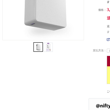
ま
3
価格：
還
ま
支払方法：
こ