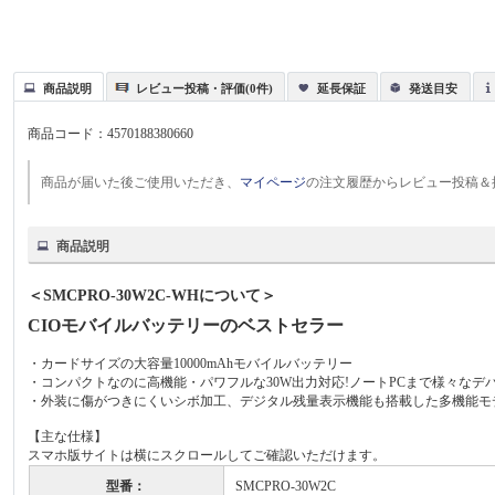
商品説明
レビュー投稿・評価(0件)
延長保証
発送目安
商品コード：
4570188380660
商品が届いた後ご使用いただき、
マイページ
の注文履歴からレビュー投稿＆
商品説明
＜SMCPRO-30W2C-WHについて＞
CIOモバイルバッテリーのベストセラー
・カードサイズの大容量10000mAhモバイルバッテリー
・コンパクトなのに高機能・パワフルな30W出力対応!ノートPCまで様々なデ
・外装に傷がつきにくいシボ加工、デジタル残量表示機能も搭載した多機能モ
【主な仕様】
スマホ版サイトは横にスクロールしてご確認いただけます。
型番：
SMCPRO-30W2C