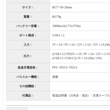
サイズ：
約77×56×26mm
重量：
約178g
バッテリー容量：
10000mAh3.7V(37Wh)
ポート構成：
USB-C×2
入力：
5V＝3A / 9V＝3A / 12V＝2.5A / 15V＝2A (Ma
(USB-C1/2 PD)5V＝3A / 9V＝3A / 12V＝2.5A 
出力：
(USB-C1+USB-C2) 5V＝3A (Max 15W)
急速充電規格：
PPS / PD3.0 / PD2.0
パススルー機能：
搭載
その他機能：
付属品：
取扱説明書（日本語・英語） / 充電ケーブル（USB