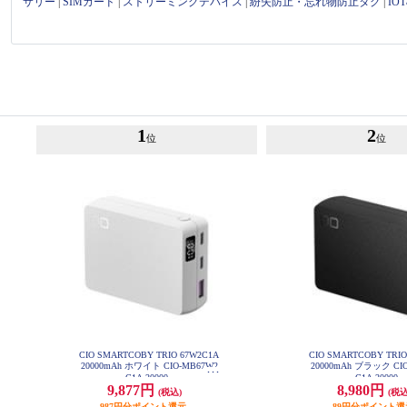
サリー
|
SIMカード
|
ストリーミングデバイス
|
紛失防止・忘れ物防止タグ
|
I
1
2
位
位
CIO SMARTCOBY TRIO 67W2C1A
CIO SMARTCOBY TRIO
20000mAh ホワイト CIO-MB67W2
20000mAh ブラック CI
C1A-20000-
C1A-20000-
9,877円
8,980円
(税込)
(税込
987円分ポイント還元
89円分ポイント還