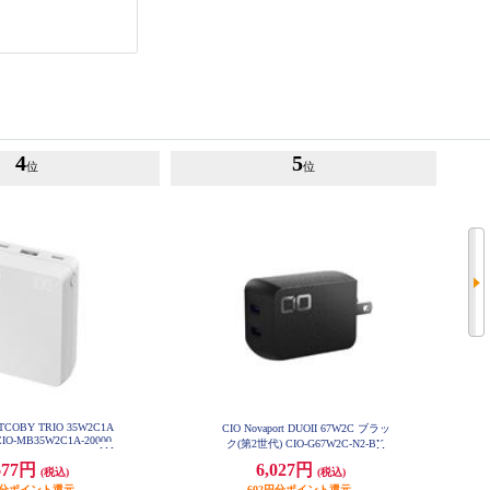
4
5
位
位
TCOBY TRIO 35W2C1A
CIO Novaport DUOII 67W2C ブラッ
O-MB35W2C1A-20000
ク(第2世代) CIO-G67W2C-N2-BK
-
677円
6,027円
(税込)
(税込)
円分ポイント還元
602円分ポイント還元