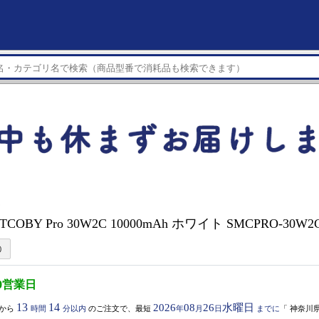
ー
RTCOBY Pro 30W2C 10000mAh ホワイト SMCPRO-30W
0営業日
13
14
2026
08
26
水曜日
から
時間
分以内
のご注文で、最短
年
月
日
までに
「
神奈川