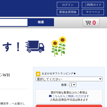
ログイン
ご利用ガイド
新規会員登録
マイページ
0
検索
おまかせギフトラッピング★
2C-WH
数量：
選択可能な数量以上のご希望は
こちらからご相談いただけます
人気品/品薄品/中古品は除きます
県横浜市
」
へお届けし