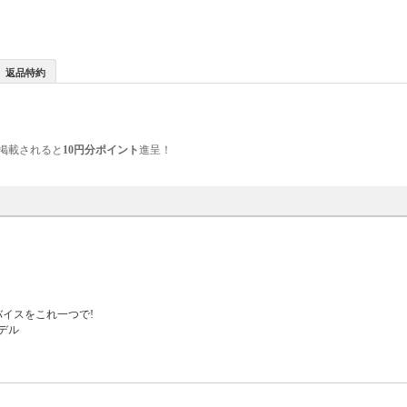
返品特約
掲載されると
10円分ポイント
進呈！
バイスをこれ一つで!
デル