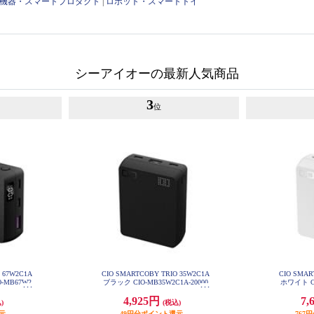
OT機器・スマートプロダクト
|
ロボット・スマートトイ
シーアイオーの最新人気商品
3
位
 67W2C1A
CIO SMARTCOBY TRIO 35W2C1A
CIO SMAR
O-MB67W2
ブラック CIO-MB35W2C1A-20000
ホワイト CI
-
4,925円
7,
)
(税込)
元
49円分ポイント還元
767