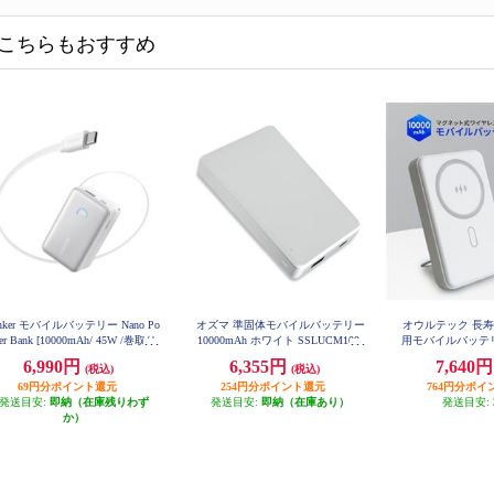
こちらもおすすめ
nker モバイルバッテリー Nano Po
オズマ 準固体モバイルバッテリー
オウルテック 長
er Bank [10000mAh/ 45W /巻取り
10000mAh ホワイト SSLUCM100-
用モバイルバッテリー
CCWH
WL-LPB100
/ USB-Cケーブル/ホワイト] A16
6,990円
6,355円
7,640
(税込)
(税込)
38N21
69円分ポイント還元
254円分ポイント還元
764円分ポイ
発送目安:
即納（在庫残りわず
発送目安:
即納（在庫あり）
発送目安:
か）