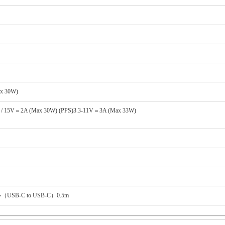
x 30W)
/ 15V＝2A (Max 30W) (PPS)3.3-11V＝3A (Max 33W)
-C to USB-C）0.5m