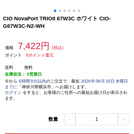
CIO NovaPort TRIOII 67W3C ホワイト CIO-
G67W3C-N2-WH
7,422円
価格
(税込)
ポイント
0ポイント還元
送料
無料
在庫状況：
5営業日
今から
6
時間
9
分以内
のご注文で、最短
2026
年
08
月
20
日
木曜日
までに
「
神奈川県横浜市
」
へお届けします。
ログイン
をすると、お客様のご住所への最短お届け日が表示され
ます。
－
＋
数量
1