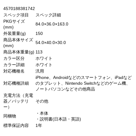
4570188381742
スペック項目
スペック詳細
PKGサイズ
84.0×36.0×163.0
(mm)
外装重量(g)
150
商品本体サイズ
54.0×40.0×30.0
(mm)
商品本体重量(g)
113
カラー区分
ホワイト
カラー詳細
ホワイト
対応機種名
汎用
iPhone、Androidなどのスマートフォン、iPadなど
対応機種詳細
のタブレット、Nintendo Switchなどのゲーム機、
ノートパソコンなどその他商品
充電方法（充電
器／バッテリ
その他
ー）
・本体
同梱物
・説明書(日本語・英語)
標準保証内容
1年