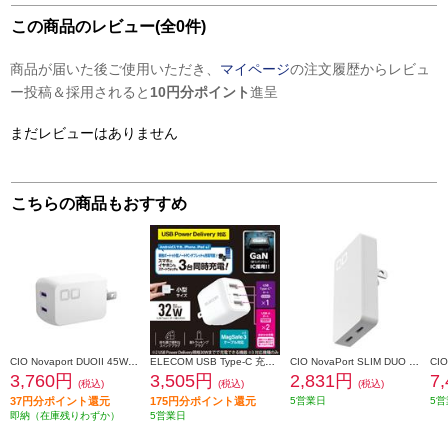
この商品のレビュー(全0件)
商品が届いた後ご使用いただき、
マイページ
の注文履歴からレビュ
ー投稿＆採用されると
10円分ポイント
進呈
まだレビューはありません
こちらの商品もおすすめ
CIO Novaport DUOII 45W2C ホワイト(第2世代) CIO-G45W2C-N2-WH
ELECOM USB Type-C 充電器 PD対応 合計出力32W Type C×1 USB A×2 折りたたみプラグ 小型 軽量 ホワイト MPA-ACCP4032WH
CIO NovaPort SLIM DUO 45W ホワイト CIO-G45W2C-S-WH
3,760円
3,505円
2,831円
7
(税込)
(税込)
(税込)
37円分ポイント還元
175円分ポイント還元
5営業日
5営
即納（在庫残りわずか）
5営業日