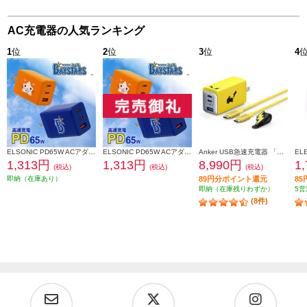
AC充電器の人気ランキング
1
位
2
位
3
位
4
ELSONIC PD65W ACアダプター DB.スターマン【急速充電/PD65W/ACアダプター3個口/PC、携帯、iPad】 EC-PD65WAS
ELSONIC PD65W ACアダプター DeNAベイスターズ【急速充電/PD65W/ACアダプター3個口/PC、携帯、iPad】 EC-PD65WAB
Anker USB急速充電器 「ピカチュウ」モデル【65W/3ポート/急速充電/高容量/PowerIQ 4.0/ポケモンコラボ】 B2668N71
1,313円
1,313円
8,990円
1
(税込)
(税込)
(税込)
即納（在庫あり）
89円分ポイント還元
8
即納（在庫残りわずか）
5営
(8件)