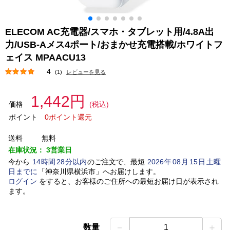
ELECOM AC充電器/スマホ・タブレット用/4.8A出
力/USB-Aメス4ポート/おまかせ充電搭載/ホワイトフ
ェイス MPAACU13
4
(1)
レビューを見る
1,442円
価格
(税込)
ポイント
0ポイント還元
送料
無料
在庫状況：
3営業日
今から
14
時間
28
分以内
のご注文で、最短
2026
年
08
月
15
日
土曜
日
までに
「
神奈川県横浜市
」
へお届けします。
ログイン
をすると、お客様のご住所への最短お届け日が表示され
ます。
－
＋
数量
1