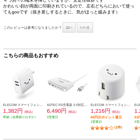
４つ別々の端末を挿していますが、安定性抜群です
かわいい顔が両面に印刷されているので、左右どちらにおいて使っ
てもgooです（抜き差しするときに、気がほっと緩みます）
このレビューは参考になりましたか？
はい
いいえ
こちらの商品もおすすめ
ELECOM スマートフォン・タブレット用AC充電器/4.8A出力/USB-Aメス2ポート/おまかせ充電搭載/ホワイトフェイス MPA-ACU05WF
ADTEC PD充電器 3.0対応 卓上電源タップ ホワイト APDT-V130A2C3-WH
ELECOM スマートフォン・タブレット用AC充電器/USB-Aメス1ポート/1.8A出力/ホワイトフェイス MPAACU08
1,382円
6,490円
1,216円
1
(税込)
(税込)
(税込)
即納（在庫残りわずか）
3営業日
60円分ポイント還元
6
3営業日
3営
(1件)