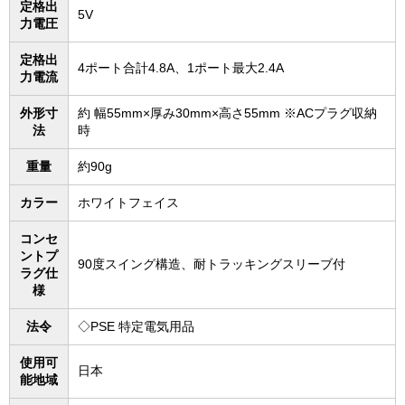
定格出
5V
力電圧
定格出
4ポート合計4.8A、1ポート最大2.4A
力電流
外形寸
約 幅55mm×厚み30mm×高さ55mm ※ACプラグ収納
法
時
重量
約90g
カラー
ホワイトフェイス
コンセ
ントプ
90度スイング構造、耐トラッキングスリーブ付
ラグ仕
様
法令
◇PSE 特定電気用品
使用可
日本
能地域