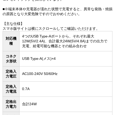
■※端末本体や充電器が濡れた状態で充電すると、異常な発熱・焼損
の原因となり大変危険ですのでおやめください。
【主な仕様】
スマホ版サイトは横にスクロールしてご確認いただけます。
4つのUSB Type-Aポートから、それぞれ最大
対応機
12W(5V/2.4A)、合計最大24W(5V/4.8A)までの出力で
種
充電、給電可能な機器とその組み合わせ
コネク
USB Type-A(メス)×4
タ形状
定格入
AC100-240V 50/60Hz
力電圧
定格入
0.7A
力電流
定格出
合計24W
力電力