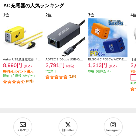
AC充電器の人気ランキング
1
位
2
位
3
位
4
Anker USB急速充電器 「ピカチュウ」モデル【65W/3ポート/急速充電/高容量/PowerIQ 4.0/ポケモンコラボ】 B2668N71
ADTEC 2.5Gbps USB-C/RJ45 イーサーネットアダプタ AUCL-V025G-U31
ELSONIC PD65W ACアダプター DeNAベイスターズ【急速充電/PD65W/ACアダプター3個口/PC、携帯、iPad】 EC-PD65WAB
8,990円
2,791円
1,313円
2
(税込)
(税込)
(税込)
89円分ポイント還元
3営業日
即納（在庫あり）
7
即納（在庫残りわずか）
(1件)
(8件)
即
メルマガ
旧Twitter
Instagram