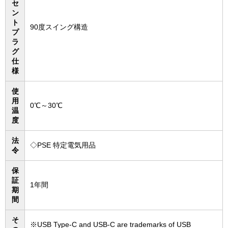
セ
ン
ト
90度スイング構造
プ
ラ
グ
仕
様
使
用
0℃～30℃
温
度
法
◇PSE 特定電気用品
令
保
証
1年間
期
間
そ
※USB Type-C and USB-C are trademarks of USB