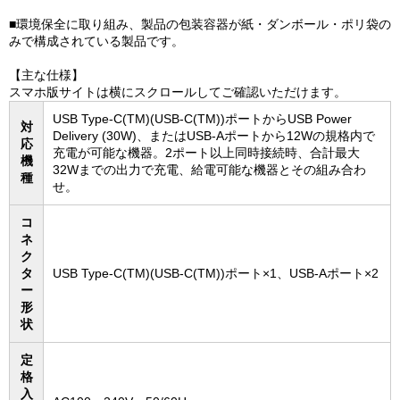
■環境保全に取り組み、製品の包装容器が紙・ダンボール・ポリ袋の
みで構成されている製品です。
【主な仕様】
スマホ版サイトは横にスクロールしてご確認いただけます。
USB Type-C(TM)(USB-C(TM))ポートからUSB Power
対
Delivery (30W)、またはUSB-Aポートから12Wの規格内で
応
充電が可能な機器。2ポート以上同時接続時、合計最大
機
32Wまでの出力で充電、給電可能な機器とその組み合わ
種
せ。
コ
ネ
ク
タ
USB Type-C(TM)(USB-C(TM))ポート×1、USB-Aポート×2
ー
形
状
定
格
入