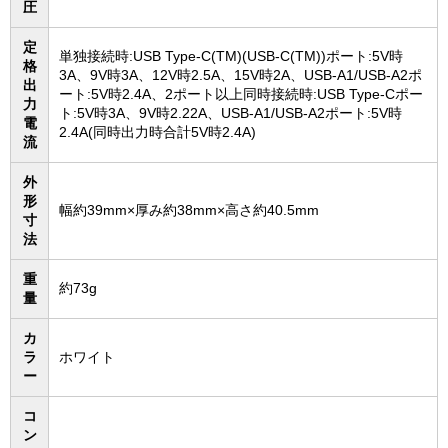
圧
定
単独接続時:USB Type-C(TM)(USB-C(TM))ポート:5V時
格
3A、9V時3A、12V時2.5A、15V時2A、USB-A1/USB-A2ポ
出
ート:5V時2.4A、2ポート以上同時接続時:USB Type-Cポー
力
ト:5V時3A、9V時2.22A、USB-A1/USB-A2ポート:5V時
電
2.4A(同時出力時合計5V時2.4A)
流
外
形
幅約39mm×厚み約38mm×高さ約40.5mm
寸
法
重
約73g
量
カ
ラ
ホワイト
ー
コ
ン