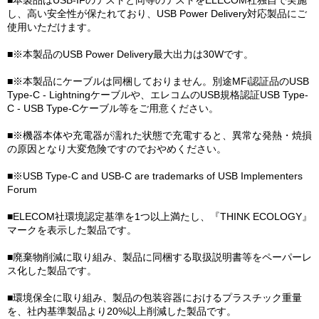
■本製品はUSB-IFのテストと同等のテストをELECOM社独自で実施
し、高い安全性が保たれており、USB Power Delivery対応製品にご
使用いただけます。
■※本製品のUSB Power Delivery最大出力は30Wです。
■※本製品にケーブルは同梱しておりません。別途MFi認証品のUSB
Type-C - Lightningケーブルや、エレコムのUSB規格認証USB Type-
C - USB Type-Cケーブル等をご用意ください。
■※機器本体や充電器が濡れた状態で充電すると、異常な発熱・焼損
の原因となり大変危険ですのでおやめください。
■※USB Type-C and USB-C are trademarks of USB Implementers
Forum
■ELECOM社環境認定基準を1つ以上満たし、『THINK ECOLOGY』
マークを表示した製品です。
■廃棄物削減に取り組み、製品に同梱する取扱説明書等をペーパーレ
ス化した製品です。
■環境保全に取り組み、製品の包装容器におけるプラスチック重量
を、社内基準製品より20%以上削減した製品です。