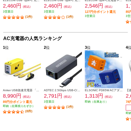
ELECOM USB Type-C 充電器 【PD対応/合計32W/タイプC ×1/タイプA ×1/iPhone/iPad/Android/ホワイトフェイス】 MPA-ACCP20WF
ELECOM USB Type-C 充電器 【PD対応/合計出力32W/タイプC ×1/タイプA ×1/iPhone/iPad/Android/ホワイト】 MPA-ACCP20WH
ELECOM Type-C充電器 PD 30W PPS TypeC×1 折りたたみプラグ 軽量/MacBook Air Surface GO iPhone iPad Galaxy Pixel Android 等対応/しろちゃん(ホワイト×ブラック) MPA-ACCP7830WF
2,460円
2,460円
2,546円
1
(税込)
(税込)
(税込)
3営業日
3営業日
127円分ポイント還元
8
3営業日
3営
(1件)
(1件)
AC充電器の人気ランキング
1
位
2
位
3
位
4
Anker USB急速充電器 「ピカチュウ」モデル【65W/3ポート/急速充電/高容量/PowerIQ 4.0/ポケモンコラボ】 B2668N71
ADTEC 2.5Gbps USB-C/RJ45 イーサーネットアダプタ AUCL-V025G-U31
ELSONIC PD65W ACアダプター DeNAベイスターズ【急速充電/PD65W/ACアダプター3個口/PC、携帯、iPad】 EC-PD65WAB
8,990円
2,791円
1,313円
2
(税込)
(税込)
(税込)
89円分ポイント還元
3営業日
即納（在庫あり）
7
即納（在庫残りわずか）
(1件)
(8件)
即