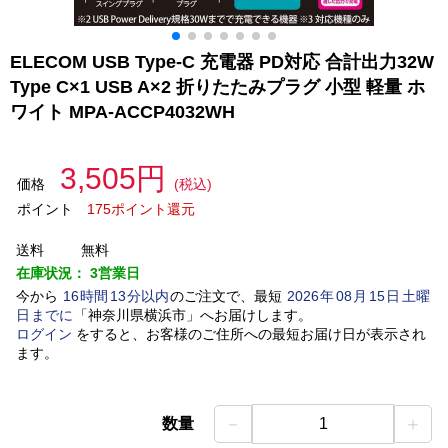
ELECOM USB Type-C 充電器 PD対応 合計出力32W
Type C×1 USB A×2 折りたたみプラグ 小型 軽量 ホ
ワイト MPA-ACCP4032WH
3,505円
価格
(税込)
ポイント
175ポイント還元
送料
無料
在庫状況：
3営業日
今から
16
時間
13
分以内
のご注文で、最短
2026
年
08
月
15
日
土曜
日
までに
「
神奈川県横浜市
」
へお届けします。
ログイン
をすると、お客様のご住所への最短お届け日が表示され
ます。
－
＋
数量
1