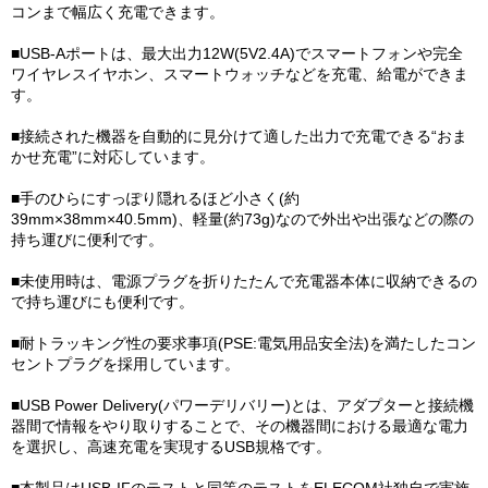
コンまで幅広く充電できます。
■USB-Aポートは、最大出力12W(5V2.4A)でスマートフォンや完全
ワイヤレスイヤホン、スマートウォッチなどを充電、給電ができま
す。
■接続された機器を自動的に見分けて適した出力で充電できる“おま
かせ充電”に対応しています。
■手のひらにすっぽり隠れるほど小さく(約
39mm×38mm×40.5mm)、軽量(約73g)なので外出や出張などの際の
持ち運びに便利です。
■未使用時は、電源プラグを折りたたんで充電器本体に収納できるの
で持ち運びにも便利です。
■耐トラッキング性の要求事項(PSE:電気用品安全法)を満たしたコン
セントプラグを採用しています。
■USB Power Delivery(パワーデリバリー)とは、アダプターと接続機
器間で情報をやり取りすることで、その機器間における最適な電力
を選択し、高速充電を実現するUSB規格です。