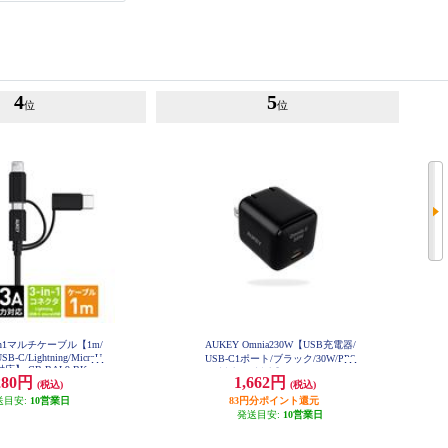
4
5
位
位
3in1マルチケーブル【1m/
AUKEY Omnia230W【USB充電器/
USB-C/Lightning/MicroU
USB-C1ポート/ブラック/30W/PPS
対応】 CB-BAL9-BK
対応/PD対応】 PA-B1L-BK
280円
1,662円
(税込)
(税込)
送目安:
10営業日
83円分ポイント還元
発送目安:
10営業日