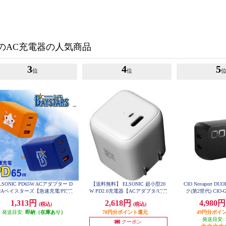
のAC充電器の人気商品
3
4
5
位
位
LSONIC PD65W ACアダプター D
【送料無料】 ELSONIC 超小型20
CIO Novaport DU
NAベイスターズ【急速充電/PD65
W PD2.0充電器【ACアダプタ/USB
ク(第2世代) CIO-G
W/ACアダプター3個口/PC、携
-Cポート/急速充電20W/PD/プラグ
1,313円
2,618円
4,980
(税込)
(税込)
帯、iPad】 EC-PD65WAB
折りたたみ】 ECJ-AC20PD03
発送目安:
即納（在庫あり）
78円分ポイント還元
49円分ポイ
発送目安:
クーポン