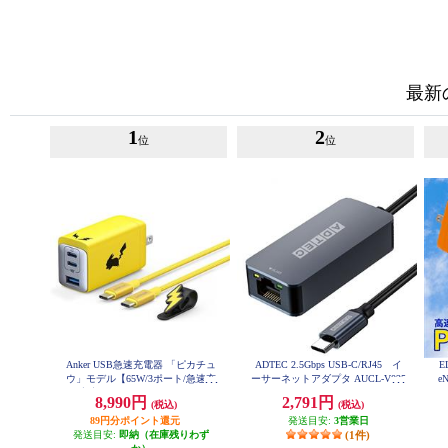
最新
1
2
位
位
Anker USB急速充電器 「ピカチュ
ADTEC 2.5Gbps USB-C/RJ45 イ
E
ウ」モデル【65W/3ポート/急速充
ーサーネットアダプタ AUCL-V025
e
G-U31
電/高容量/PowerIQ 4.0/ポケモンコ
8,990円
2,791円
(税込)
(税込)
ラボ】 B2668N71
89円分ポイント還元
発送目安:
3営業日
発送目安:
即納（在庫残りわず
(1件)