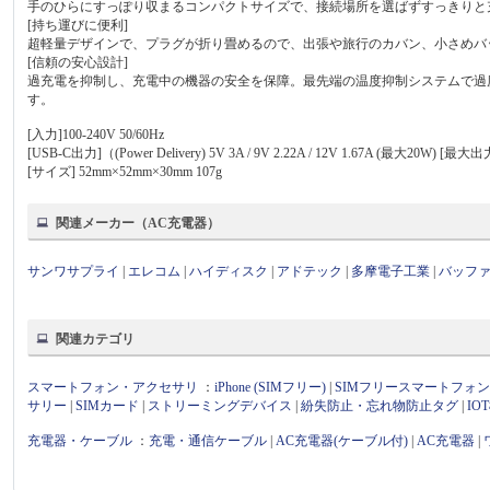
手のひらにすっぽり収まるコンパクトサイズで、接続場所を選ばずすっきりと
[持ち運びに便利]
超軽量デザインで、プラグが折り畳めるので、出張や旅行のカバン、小さめバ
[信頼の安心設計]
過充電を抑制し、充電中の機器の安全を保障。最先端の温度抑制システムで過
す。
[入力]100-240V 50/60Hz
[USB-C出力]（(Power Delivery) 5V 3A / 9V 2.22A / 12V 1.67A (最大20W) [最大出
[サイズ] 52mm×52mm×30mm 107g
関連メーカー（AC充電器）
サンワサプライ
|
エレコム
|
ハイディスク
|
アドテック
|
多摩電子工業
|
バッフ
関連カテゴリ
スマートフォン・アクセサリ
：
iPhone (SIMフリー)
|
SIMフリースマートフォ
サリー
|
SIMカード
|
ストリーミングデバイス
|
紛失防止・忘れ物防止タグ
|
I
充電器・ケーブル
：
充電・通信ケーブル
|
AC充電器(ケーブル付)
|
AC充電器
|