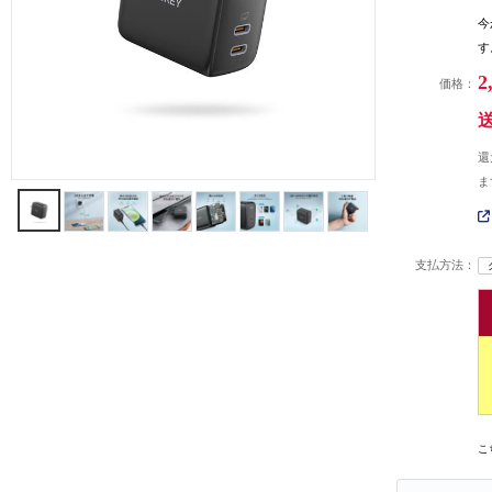
今
す
2
価格：
還
ま
支払方法：
こ