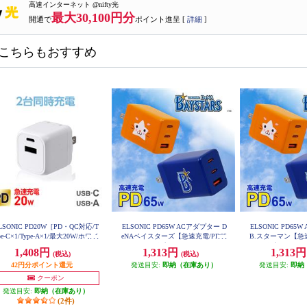
高速インターネット @nifty光
最大30,100円分
開通で
ポイント進呈 [
詳細
]
こちらもおすすめ
LSONIC PD20W［PD・QC対応/T
ELSONIC PD65W ACアダプター D
ELSONIC PD65
pe-C×1/Type-A×1/最大20W/ホワイ
eNAベイスターズ【急速充電/PD65
B.スターマン【急速
ト］ EC-AC20PDA1
W/ACアダプター3個口/PC、携
Cアダプター3個口/
1,408円
1,313円
1,313
(税込)
(税込)
帯、iPad】 EC-PD65WAB
d】 EC-P
42円分ポイント還元
発送目安:
即納（在庫あり）
発送目安:
即納
クーポン
発送目安:
即納（在庫あり）
(2件)