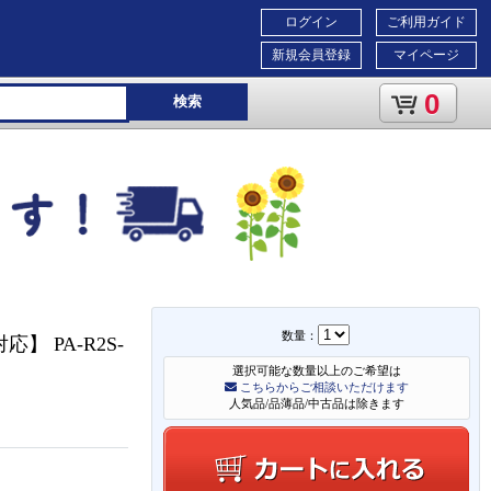
ログイン
ご利用ガイド
新規会員登録
マイページ
0
検索
数量：
応】 PA-R2S-
選択可能な数量以上のご希望は
こちらからご相談いただけます
人気品/品薄品/中古品は除きます