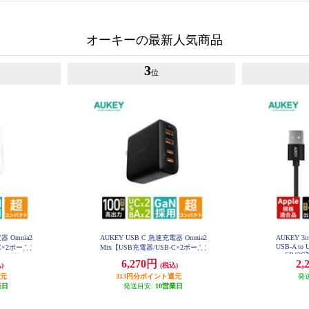
オーキーの最新人気商品
3
位
器 Omnia2
AUKEY USB C 急速充電器 Omnia2
AUKEY 
USB-A to 
C×2ポート/
Mix【USB充電器/USB-C×2ポート/
SB/QC
/PD対応/ホ
USB-A×2ポート/100W/PD対応/ブ
6,270円
2,
)
(税込)
-WT
ラック】 PA-B7T-BK
還元
313円分ポイント還元
発
業日
発送目安:
10営業日