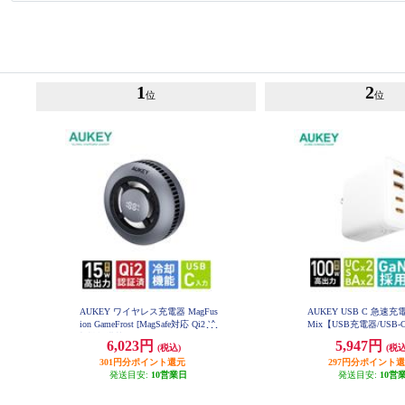
1
2
位
位
AUKEY ワイヤレス充電器 MagFus
AUKEY USB C 急速充電
ion GameFrost [MagSafe対応 Qi2 冷
Mix【USB充電器/USB-
却機能搭載 15W グレー] LC-G10-G
USB-A×2ポート/100W
6,023円
5,947円
(税込)
(税込
Y
ワイト】 PA-B7T
301円分ポイント還元
297円分ポイント
発送目安:
10営業日
発送目安:
10営