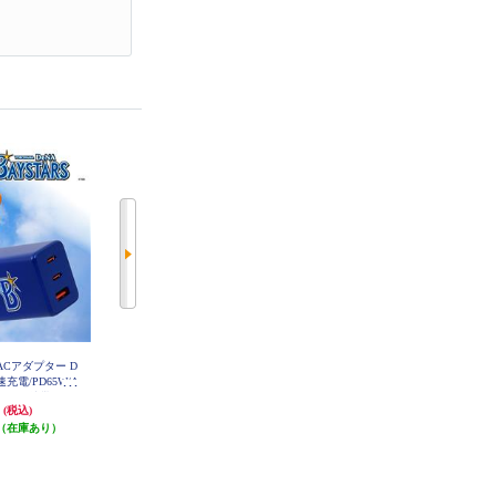
W ACアダプター D
Anker USB急速充電器 「ピカチュ
【送料無料】 ELSONIC 超小型20
充電/PD65W/A
ウ」モデル【65W/3ポート/急速充
W PD2.0充電器【ACアダプタ/USB
PC、携帯、iPa
電/高容量/PowerIQ 4.0/ポケモンコ
-Cポート/急速充電20W/PD/プラグ
円
8,990円
2,618円
(税込)
(税込)
(税込)
D65WAS
ラボ】 B2668N71
折りたたみ】 ECJ-AC20PD03
（在庫あり）
89円分ポイント還元
78円分ポイント還元
発送目安:
即納（在庫残りわず
クーポン
か）
発送目安:
即納（在庫あり）
(8件)
(3件)