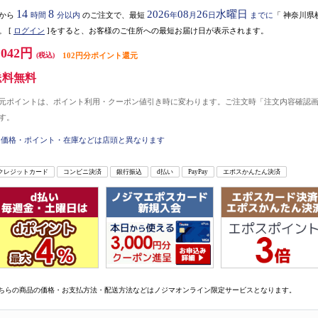
14
8
2026
08
26
水曜日
から
時間
分以内
のご注文で、最短
年
月
日
までに
「
神奈川県
。
[
ログイン
]をすると、お客様のご住所への最短お届け日が表示されます。
,042円
(税込)
102円分ポイント還元
送料無料
元ポイントは、ポイント利用・クーポン値引き時に変わります。ご注文時「注文内容確認
す。
価格・ポイント・在庫などは店頭と異なります
クレジットカード
コンビニ決済
銀行振込
d払い
PayPay
エポスかんたん決済
ちらの商品の価格・お支払方法・配送方法などはノジマオンライン限定サービスとなります。