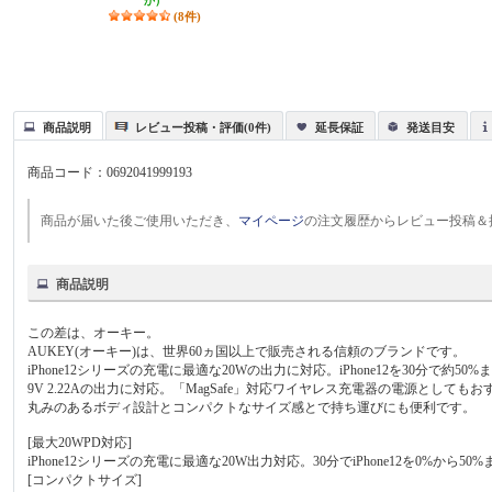
か）
(8件)
商品説明
レビュー投稿・評価(0件)
延長保証
発送目安
商品コード：
0692041999193
商品が届いた後ご使用いただき、
マイページ
の注文履歴からレビュー投稿＆
商品説明
この差は、オーキー。
AUKEY(オーキー)は、世界60ヵ国以上で販売される信頼のブランドです。
iPhone12シリーズの充電に最適な20Wの出力に対応。iPhone12を30分で約
9V 2.22Aの出力に対応。「MagSafe」対応ワイヤレス充電器の電源としても
丸みのあるボディ設計とコンパクトなサイズ感とで持ち運びにも便利です。
[最大20WPD対応]
iPhone12シリーズの充電に最適な20W出力対応。30分でiPhone12を0%から
[コンパクトサイズ]