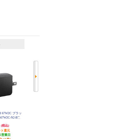
6
7
位
位
位
OII 67W2C ブラッ
ELECOM USB Type-C 充電器 PD 4
ELECOM Type-C充電器【PD対応/P
67W2C-N2-BK
5W PPS 高速充電 USB-C ×2 折り
PS対応/合計30W/タイプC/折畳プ
たたみ式プラグ 小型 軽量 ホワイ
ラグ/軽量/MacBookAir/SurfaceGO/i
円
2,412円
1,710円
(税込)
(税込)
(税込)
ト MPA-AC10945WH
Phone/Android/その他機種対応/ホ
ント還元
発送目安:
3営業日
ワイト】 MPA-ACCP7830WH
85円分ポイント還元
5営業日
(1件)
発送目安:
3営業日