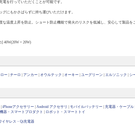
充電を行っていただくことが可能です。
ッグにもかさばらずに持ち運びいただけます。
度な温度上昇を防止。ショート防止機能で発火のリスクを低減し、安心して製品を
力] 40W(20W + 20W)
ァロー
|
チーロ
|
アンカー
|
オウルテック
|
オーキー
|
ユーグリーン
|
エルソニック
|
シ
ン
|
iPhoneアクセサリー
|
Android アクセサリ
|
モバイルバッテリー
|
充電器・ケーブル
OT機器・スマートプロダクト
|
ロボット・スマートトイ
ワイヤレス・Qi充電器