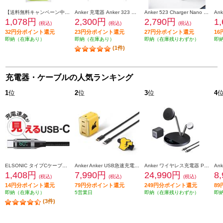
【送料無料キャンペーン中】 ELSONIC Lightning to USB‐C 変換アダプタ EC-LTOC01
Anker 充電器 Anker 323 Charger【2台同時充電/急速充電/ホワイト】 A2331N21
Anker 523 Charger Nano 3［47W/ホワイト] A2039N21
1,078円
2,300円
2,790円
1
(税込)
(税込)
(税込)
32円分ポイント還元
23円分ポイント還元
27円分ポイント還元
1
即納（在庫あり）
即納（在庫あり）
即納（在庫残りわずか）
即
(1件)
充電器・ケーブルの人気ランキング
1
位
2
位
3
位
4
ELSONIC タイプCケーブル【充電速度が見える/転送/高速充電60W/1.5m】 ECY-MCC60
Anker Anker USB急速充電器 70Ｗ ピカチュウモデル [70W/3Ports/with USB-C & USB-C ケーブル] B121AN71
Anker ワイヤレス充電器 Prime Wireless Charging Station[3-in-1/ MagGo/ AirCool/ Dock Stand/ブラック］ B25X7J11
1,408円
7,990円
24,990円
8
(税込)
(税込)
(税込)
14円分ポイント還元
79円分ポイント還元
249円分ポイント還元
8
即納（在庫あり）
5営業日
即納（在庫残りわずか）
即
(3件)