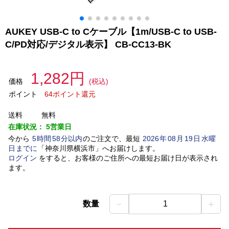
AUKEY USB-C to Cケーブル【1m/USB-C to USB-
C/PD対応/デジタル表示】 CB-CC13-BK
1,282円
価格
(税込)
ポイント
64ポイント還元
送料
無料
在庫状況：
5営業日
今から
5
時間
58
分以内
のご注文で、最短
2026
年
08
月
19
日
水曜
日
までに
「
神奈川県横浜市
」
へお届けします。
ログイン
をすると、お客様のご住所への最短お届け日が表示され
ます。
－
＋
数量
1