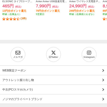
ELSONIC タイプCケーブル【充電速度が見える/転送/高速充電60W/1.5m】 ECY-MCC60
Anker Anker USB急速充電器 70Ｗ ピカチュウモデル [70W/3Ports/with USB-C & USB-C ケーブル] B121AN71
Anker ワイヤレス充電器 Prime Wireless Charging Station[3-in-1/ MagGo/ AirCool/ Dock Stand/ブラック］ B25X7J11
465円
7,990円
24,990円
8
(税込)
(税込)
(税込)
13円分ポイント還元
79円分ポイント還元
249円分ポイント還元
8
即納（在庫あり）
5営業日
即納（在庫残りわずか）
即
(3件)
メルマガ
旧Twitter
Instagram
WEB限定クーポン
アウトレット掘り出し物
中古(PC/スマホ/カメラ)
ノジマのプライベートブランド