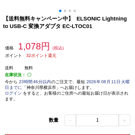
【送料無料キャンペーン中】 ELSONIC Lightning
to USB‐C 変換アダプタ EC-LTOC01
1,078円
価格
(税込)
ポイント
32ポイント還元
送料
無料
在庫状況：
〇
今から
23
時間
46
分以内
のご注文で、最短
2026
年
08
月
11
日
火曜
日
までに
「
神奈川県横浜市
」
へお届けします。
ログイン
をすると、お客様のご住所への最短お届け日が表示され
ます。
－
＋
数量
1