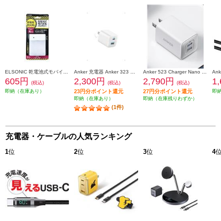
ELSONIC 乾電池式モバイルバッテリー 単3電池/スマホ充電/災害/防災 EPKMBAA01
Anker 充電器 Anker 323 Charger【2台同時充電/急速充電/ホワイト】 A2331N21
Anker 523 Charger Nano 3［47W/ホワイト] A2039N21
605円
2,300円
2,790円
1
(税込)
(税込)
(税込)
即納（在庫あり）
23円分ポイント還元
27円分ポイント還元
即
即納（在庫あり）
即納（在庫残りわずか）
(1件)
充電器・ケーブルの人気ランキング
1
位
2
位
3
位
4