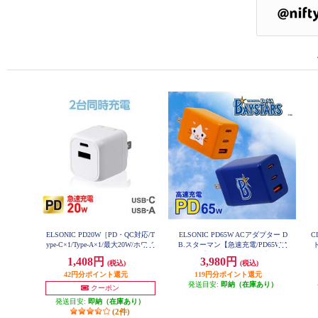
ELSONIC PD20W［PD・QC対応/T
ELSONIC PD65W ACアダプター D
C
ype-C×1/Type-A×1/最大20W/ホワイ
B.スターマン【急速充電/PD65W/A
ト
ト］ EC-AC20PDA1
Cアダプター3個口/PC、携帯、iPa
1,408円
3,980円
(税込)
(税込)
d】 EC-PD65WAS
42円分ポイント還元
119円分ポイント還元
発送目安:
即納（在庫あり）
クーポン
発送目安:
即納（在庫あり）
(2件)