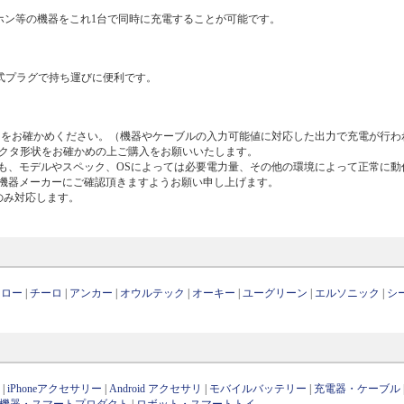
ヤホン等の機器をこれ1台で同時に充電することが可能です。
み式プラグで持ち運びに便利です。
とをお確かめください。（機器やケーブルの入力可能値に対応した出力で充電が行わ
コネクタ形状をお確かめの上ご購入をお願いいたします。
応の機種であっても、モデルやスペック、OSによっては必要電力量、その他の環境によって正常
各機器メーカーにご確認頂きますようお願い申し上げます。
器のみ対応します。
ァロー
|
チーロ
|
アンカー
|
オウルテック
|
オーキー
|
ユーグリーン
|
エルソニック
|
シ
ン
|
iPhoneアクセサリー
|
Android アクセサリ
|
モバイルバッテリー
|
充電器・ケーブル
OT機器・スマートプロダクト
|
ロボット・スマートトイ