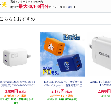
高速インターネット @nifty光
最大30,100円分
開通で
ポイント進呈 [
詳細
]
こちらもおすすめ
IO Novaport DUOII 45W2C ホワイ
ELSONIC PD65W ACアダプター D
ADTEC PD充電器 
PD-V065
(第2世代) CIO-G45W2C-N2-WH
eNAベイスターズ【急速充電/PD65
W/ACアダプター3個口/PC、携
3,890円
2,178円
2,990
(税込)
(税込)
帯、iPad】 EC-PD65WAB
38円分ポイント還元
21円分ポイント還元
発送目安:
発送目安:
即納（在庫残りわず
発送目安:
即納（在庫あり）
か）