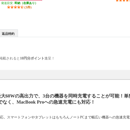
発送目安:
即納（在庫あり）
(3件)
返品特約
掲載されると
10円分ポイント
進呈！
計で最大60Wの高出力で、3台の機器を同時充電することが可能！
く、MacBook Proへの急速充電にも対応！
に対応。スマートフォンやタブレットはもちろんノートPCまで幅広い機器への急速充