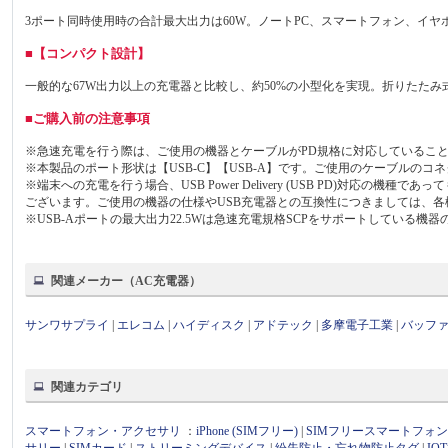
3ポート同時使用時の合計最大出力は60W。ノートPC、スマートフォン、イ
■【コンパクト設計】
一般的な67W出力以上の充電器と比較し、約50%の小型化を実現。折りたた
■ご購入前の注意事項
※急速充電を行う際は、ご使用の機器とケーブルがPD規格に対応しているこ
※本製品のポート形状は【USB-C】【USB-A】です。ご使用のケーブルの
※端末への充電を行う場合、USB Power Delivery (USB PD)対
ございます。ご使用の機器の仕様やUSB充電器との互換性につきましては、
※USB-Aポートの最大出力22.5Wは急速充電規格SCPをサポートしている機
関連メーカー（AC充電器）
サンワサプライ
|
エレコム
|
ハイディスク
|
アドテック
|
多摩電子工業
|
バッフ
関連カテゴリ
スマートフォン・アクセサリ
：
iPhone (SIMフリー)
|
SIMフリースマートフォ
サリー
|
SIMカード
|
ストリーミングデバイス
|
紛失防止・忘れ物防止タグ
|
I