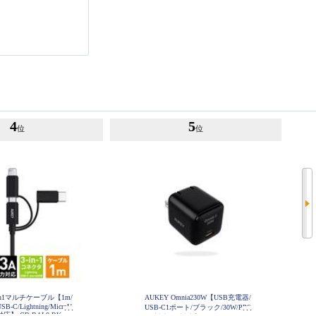
4
5
位
位
3in1マルチケーブル【1m/
AUKEY Omnia230W【USB充電器/
USB-C/Lightning/MicroU
USB-C1ポート/ブラック/30W/PPS
対応】 CB-BAL9-BK