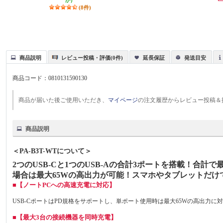
か）
(8件)
商品説明
レビュー投稿・評価(0件)
延長保証
発送目安
商品コード：
0810131590130
商品が届いた後ご使用いただき、
マイページ
の注文履歴からレビュー投稿＆
商品説明
＜PA-B3T-WTについて＞
2つのUSB-Cと1つのUSB-Aの合計3ポートを搭載！合
場合は最大65Wの高出力が可能！スマホやタブレットだけでな
■【ノートPCへの高速充電に対応】
USB-CポートはPD規格をサポートし、単ポート使用時は最大65Wの高出力
■【最大3台の接続機器を同時充電】