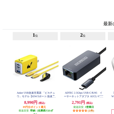
最新
1
2
位
位
Anker USB急速充電器 「ピカチュ
ADTEC 2.5Gbps USB-C/RJ45 イ
ウ」モデル【65W/3ポート/急速充
ーサーネットアダプタ AUCL-V025
W
G-U31
電/高容量/PowerIQ 4.0/ポケモンコ
-
8,990円
2,791円
(税込)
(税込)
ラボ】 B2668N71
89円分ポイント還元
発送目安:
3営業日
発送目安:
即納（在庫残りわず
(1件)