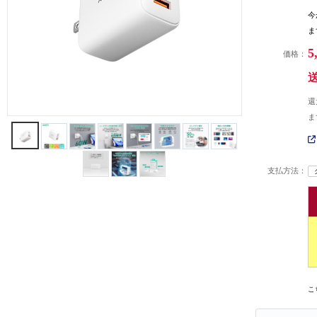
今
ま
5
価格：
還
ま
支払方法：
こ