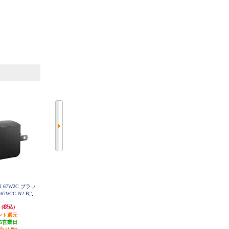
6
7
位
位
位
OII 67W2C ブラッ
ELECOM USB Type-C 充電器 PD 4
ELECOM Type-C充電器【PD対応/P
67W2C-N2-BK
5W PPS 高速充電 USB-C ×2 折り
PS対応/合計30W/タイプC/折畳プ
たたみ式プラグ 小型 軽量 ホワイ
ラグ/軽量/MacBookAir/SurfaceGO/i
円
2,412円
1,710円
(税込)
(税込)
(税込)
ト MPA-AC10945WH
Phone/Android/その他機種対応/ホ
ント還元
発送目安:
3営業日
ワイト】 MPA-ACCP7830WH
85円分ポイント還元
5営業日
(1件)
発送目安:
3営業日