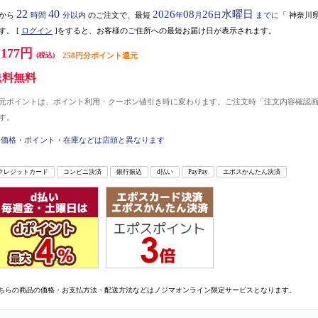
22
40
2026
08
26
水曜日
から
時間
分以内
のご注文で、最短
年
月
日
までに
「
神奈川
す。
[
ログイン
]をすると、お客様のご住所への最短お届け日が表示されます。
,177円
(税込)
258円分ポイント還元
送料無料
元ポイントは、ポイント利用・クーポン値引き時に変わります。ご注文時「注文内容確認
す。
価格・ポイント・在庫などは店頭と異なります
クレジットカード
コンビニ決済
銀行振込
d払い
PayPay
エポスかんたん決済
ちらの商品の価格・お支払方法・配送方法などはノジマオンライン限定サービスとなります。