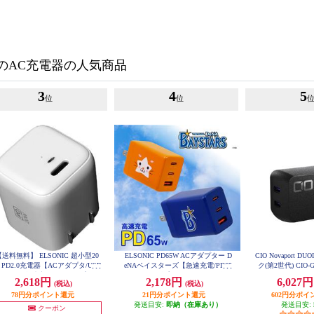
のAC充電器の人気商品
3
4
5
位
位
【送料無料】 ELSONIC 超小型20
ELSONIC PD65W ACアダプター D
CIO Novaport DU
 PD2.0充電器【ACアダプタ/USB
eNAベイスターズ【急速充電/PD65
ク(第2世代) CIO-G
Cポート/急速充電20W/PD/プラグ
W/ACアダプター3個口/PC、携
2,618円
2,178円
6,027
(税込)
(税込)
折りたたみ】 ECJ-AC20PD03
帯、iPad】 EC-PD65WAB
78円分ポイント還元
21円分ポイント還元
602円分ポイ
発送目安:
即納（在庫あり）
発送目安:
クーポン