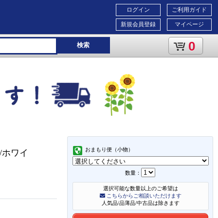
ログイン
ご利用ガイド
新規会員登録
マイページ
0
検索
おまもり便（小物）
ト /ホワイ
数量：
選択可能な数量以上のご希望は
こちらからご相談いただけます
人気品/品薄品/中古品は除きます