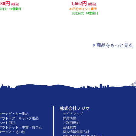
対応/PD対応】 PA-B1L-BK
280円
1,662円
(税込)
(税込)
送目安:
10営業日
83円分ポイント還元
発送目安:
10営業日
商品をもっと見る
株式会社ノジマ
カーナビ・カー用品
サイトマップ
アウトドア・キャンプ用品
採用情報
ペット用品
ご利用規約
アウトレット・中古・白ロム
会社案内
サービス・その他
個人情報保護方針