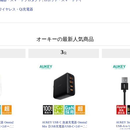
ワイヤレス・Qi充電器
オーキーの最新人気商品
3
位
器 Omnia2
AUKEY USB C 急速充電器 Omnia2
AUKEY 
USB-A to 
C×2ポート/
Mix【USB充電器/USB-C×2ポート/
SB/QC