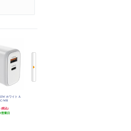
65W ホワイト A
ELECOM USB Type-C 充電器 【PD
ELECOM USB Type-C 充電器 【PD
AC-WH
対応/合計32W/タイプC ×1/タイプ
対応/合計出力32W/タイプC ×1/タ
A ×1/iPhone/iPad/Android/ホワイト
イプA ×1/iPhone/iPad/Android/ホワ
円
2,460円
2,460円
(税込)
(税込)
(税込)
フェイス】 MPA-ACCP20WF
イト】 MPA-ACCP20WH
3営業日
発送目安:
3営業日
発送目安:
3営業日
(1件)
(1件)