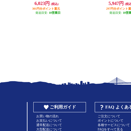
却機能搭載 15W グレー] LC-G10-G
USB-A×2ポート/100W
6,023円
5,947円
(税込)
(税込
Y
ワイト】 PA-B7T
301円分ポイント還元
297円分ポイント
発送目安:
10営業日
発送目安:
10営
ご利用ガイド
FAQ よく
お買い物の流れ
ご注文について
お支払いについて
ポイントについて
通常配送について
各種サービスについて
大型配送について
FAQをすべて見る