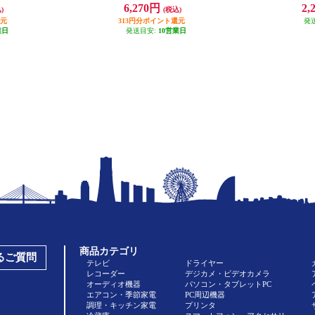
/PD対応/ホ
USB-A×2ポート/100W/PD対応/ブ
6,270円
2,
)
(税込)
-WT
ラック】 PA-B7T-BK
還元
313円分ポイント還元
発
業日
発送目安:
10営業日
商品カテゴリ
あるご質問
テレビ
ドライヤー
レコーダー
デジカメ・ビデオカメラ
オーディオ機器
パソコン・タブレットPC
エアコン・季節家電
PC周辺機器
調理・キッチン家電
プリンタ