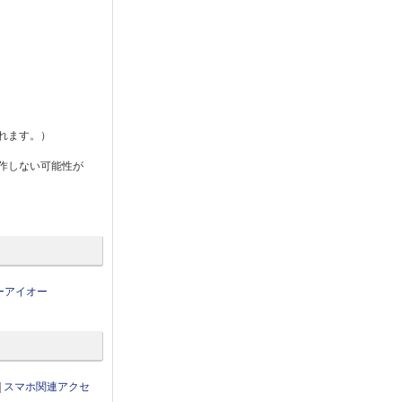
れます。）
に動作しない可能性が
ーアイオー
|
スマホ関連アクセ