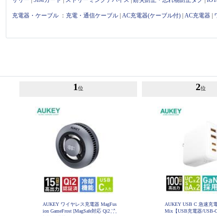
充電器・ケーブル
：
充電・通信ケーブル
|
AC充電器(ケーブル付)
|
AC充電器
|
1
2
位
位
AUKEY ワイヤレス充電器 MagFus
AUKEY USB C 急速充電
ion GameFrost [MagSafe対応 Qi2 冷
Mix【USB充電器/USB-