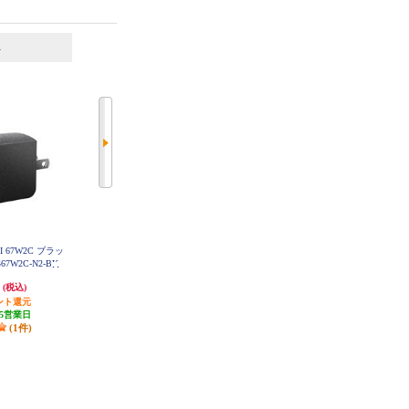
6
7
位
位
位
OII 67W2C ブラッ
ELECOM USB Type-C 充電器 PD 4
ELECOM Type-C充電器【PD対応/P
67W2C-N2-BK
5W PPS 高速充電 USB-C ×2 折り
PS対応/合計30W/タイプC/折畳プ
たたみ式プラグ 小型 軽量 ホワイ
ラグ/軽量/MacBookAir/SurfaceGO/i
円
2,412円
1,710円
(税込)
(税込)
(税込)
ト MPA-AC10945WH
Phone/Android/その他機種対応/ホ
ント還元
発送目安:
3営業日
ワイト】 MPA-ACCP7830WH
85円分ポイント還元
5営業日
(1件)
発送目安:
3営業日
(1件)
(1件)