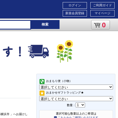
ログイン
ご利用ガイド
新規会員登録
マイページ
0
検索
おまもり便（小物）
おまかせギフトラッピング★
数量：
選択可能な数量以上のご希望は
県横浜市
」
へお届けし
こちらからご相談いただけます