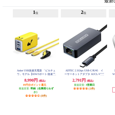
最新
1
2
位
位
Anker USB急速充電器 「ピカチュ
ADTEC 2.5Gbps USB-C/RJ45 イ
ウ」モデル【65W/3ポート/急速充
ーサーネットアダプタ AUCL-V025
W
G-U31
電/高容量/PowerIQ 4.0/ポケモンコ
-
8,990円
2,791円
(税込)
(税込)
ラボ】 B2668N71
89円分ポイント還元
発送目安:
3営業日
発送目安:
即納（在庫残りわず
(1件)
か）
(8件)