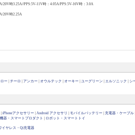
/20V時3.25A//PPS:5V-11V時：4.05A/PPS:5V-16V時：3.0A
A/20V時2.25A
ァロー
|
チーロ
|
アンカー
|
オウルテック
|
オーキー
|
ユーグリーン
|
エルソニック
|
シ
ン
|
iPhoneアクセサリー
|
Android アクセサリ
|
モバイルバッテリー
|
充電器・ケーブル
OT機器・スマートプロダクト
|
ロボット・スマートトイ
ワイヤレス・Qi充電器