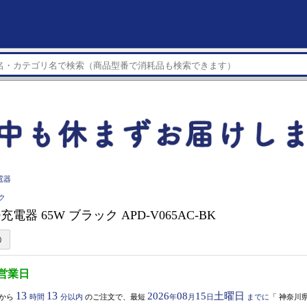
電器
ク
D充電器 65W ブラック APD-V065AC-BK
3営業日
13
13
2026
08
15
土曜日
から
時間
分以内
のご注文で、最短
年
月
日
までに
「
神奈川