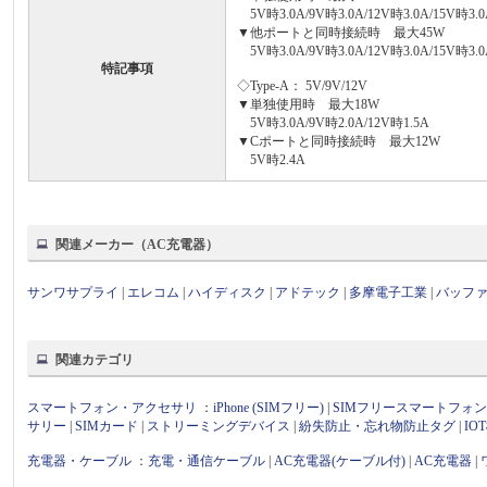
5V時3.0A/9V時3.0A/12V時3.0A/15V時3.0A
▼他ポートと同時接続時 最大45W
5V時3.0A/9V時3.0A/12V時3.0A/15V時3.0
特記事項
◇Type-A： 5V/9V/12V
▼単独使用時 最大18W
5V時3.0A/9V時2.0A/12V時1.5A
▼Cポートと同時接続時 最大12W
5V時2.4A
関連メーカー（AC充電器）
サンワサプライ
|
エレコム
|
ハイディスク
|
アドテック
|
多摩電子工業
|
バッフ
関連カテゴリ
スマートフォン・アクセサリ
：
iPhone (SIMフリー)
|
SIMフリースマートフォ
サリー
|
SIMカード
|
ストリーミングデバイス
|
紛失防止・忘れ物防止タグ
|
I
充電器・ケーブル
：
充電・通信ケーブル
|
AC充電器(ケーブル付)
|
AC充電器
|