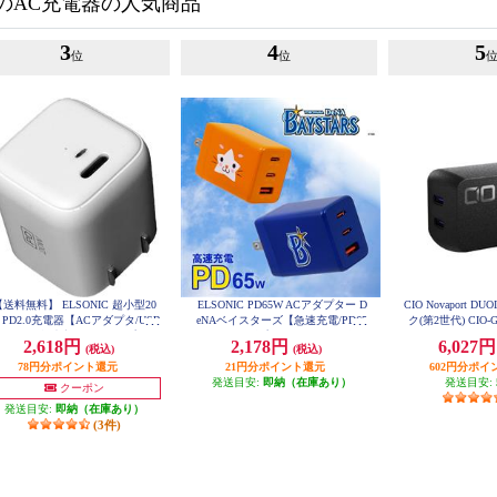
のAC充電器の人気商品
3
4
5
位
位
【送料無料】 ELSONIC 超小型20
ELSONIC PD65W ACアダプター D
CIO Novaport DU
 PD2.0充電器【ACアダプタ/USB
eNAベイスターズ【急速充電/PD65
ク(第2世代) CIO-G
Cポート/急速充電20W/PD/プラグ
W/ACアダプター3個口/PC、携
2,618円
2,178円
6,027
(税込)
(税込)
折りたたみ】 ECJ-AC20PD03
帯、iPad】 EC-PD65WAB
78円分ポイント還元
21円分ポイント還元
602円分ポイ
発送目安:
即納（在庫あり）
発送目安:
クーポン
発送目安:
即納（在庫あり）
(3件)