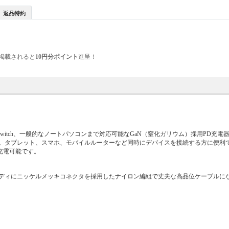
返品特約
掲載されると
10円分ポイント
進呈！
く、Switch、一般的なノートパソコンまで対応可能なGaN（窒化ガリウム）採用PD充
接続可能。タブレット、スマホ、モバイルルーターなど同時にデバイスを接続する方に便利
充電可能です。
れたアルミボディにニッケルメッキコネクタを採用したナイロン編組で丈夫な高品位ケーブル