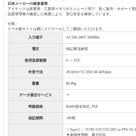
日本メーカーの検査基準
アドテックは産業用・工業用メモリやストレージ等で、長く販売・サポート実
品質管理者の徹底した検査により、安心安全を確保しています。
仕様：
スマホ版サイトは横にスクロールしてご確認いただけます。
入力端子
AC100-240V 50/60Hz
電圧
特記事項参照
使用温度範囲
0 ～ 35℃
外形寸法
28.4(W)×55.7(D)×46.4(H)mm
重量
約 89g
データ復旧サービス
ー
準拠規格
RoHS指令対応, PSE
保証期間
1年間
◇Type-C： 5V/9V/12V/15V/20V or PPS:5V-
▼単独使用時 最大65W