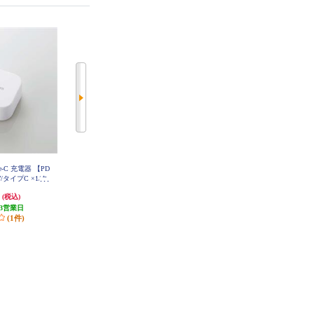
pe-C 充電器 【PD
ELECOM 充電器 USB Type-C 高速
ELECOM 充電器 USB Type-C 20W
/タイプC ×1/タ
充電 PD 67W / PPS対応 3ポート (
PD対応 2ポート USB-C USB-A コ
Pad/Android/ホワ
USB-C ×2 / USB-A ×1 ) GaN II採用
ンセント iPhone iPad Android 折り
円
5,880円
1,980円
(税込)
(税込)
(税込)
ACCP20WH
ブラック MPA-AC10367BK
たたみ式プラグ ブラック MPA-AC
12020BK
3営業日
294円分ポイント還元
発送目安:
3営業日
(1件)
発送目安:
3営業日