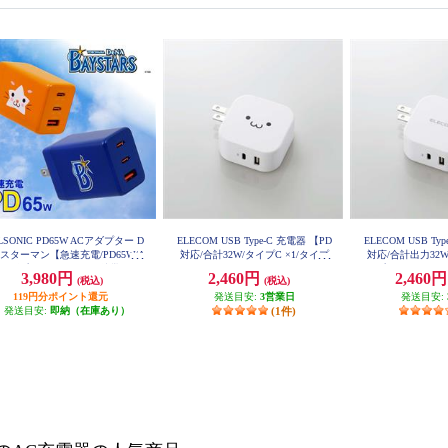
LSONIC PD65W ACアダプター D
ELECOM USB Type-C 充電器 【PD
ELECOM USB Ty
.スターマン【急速充電/PD65W/A
対応/合計32W/タイプC ×1/タイプ
対応/合計出力32W
アダプター3個口/PC、携帯、iPa
A ×1/iPhone/iPad/Android/ホワイト
イプA ×1/iPhone/i
3,980円
2,460円
2,460
(税込)
(税込)
d】 EC-PD65WAS
フェイス】 MPA-ACCP20WF
イト】 MPA-
119円分ポイント還元
発送目安:
3営業日
発送目安:
発送目安:
即納（在庫あり）
(1件)