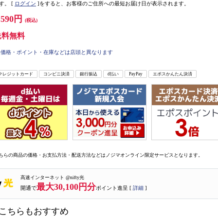
す。
[
ログイン
]をすると、お客様のご住所への最短お届け日が表示されます。
,590円
(税込)
送料無料
価格・ポイント・在庫などは店頭と異なります
クレジットカード
コンビニ決済
銀行振込
d払い
PayPay
エポスかんたん決済
ちらの商品の価格・お支払方法・配送方法などはノジマオンライン限定サービスとなります。
高速インターネット @nifty光
最大30,100円分
開通で
ポイント進呈 [
詳細
]
こちらもおすすめ