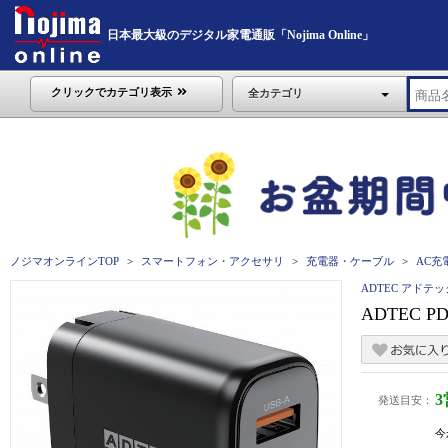
日本最大級のデジタル家電通販「Nojima Online」
クリックでカテゴリ表示
全カテゴリ
ノジマオンラインTOP
スマートフォン・アクセサリ
充電器・ケーブル
AC充
ADTEC アドテッ
ADTEC P
発送目安：
今