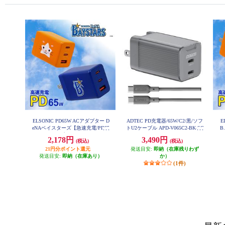
ELSONIC PD65W ACアダプター D
ADTEC PD充電器/65W/C2/黒/ソフ
E
eNAベイスターズ【急速充電/PD65
トU2ケーブル APD-V065C2-BK-SC
B
10U2
W/ACアダプター3個口/PC、携
C
2,178円
3,490円
(税込)
(税込)
帯、iPad】 EC-PD65WAB
21円分ポイント還元
発送目安:
即納（在庫残りわず
発送目安:
即納（在庫あり）
か）
(1件)