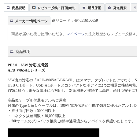
商品説明
レビュー投稿・評価(0件)
延長保証
発送目安
商品コード：
4946516100659
メーカー情報ページ
商品が届いた後ご使用いただき、
マイページ
の注文履歴からレビュー投稿＆
商品説明
PD3.0 65W 対応 充電器
APD-V065ACシリーズ
65W出力対応の「APD-V065AC-BK/WH」はスマホ、タブレットだけでな
USB-C 1ポート、USB-A 1ポートとコンパクトなボディに2つに機器に
PPSに対応し細かな電圧にも対応し、対応機器と接続では高速、尚且つ安全に
高品位ケーブル付属モデルもご用意
付属の Type-C to C ケーブルは、100W 電力伝送が可能で強度に優
・折り曲げ回数：5000回以上
・コネクタ抜差回数：10,000回以上
・56kオームのプルバック抵抗 加熱や過電流からデバイスを保護いたします。