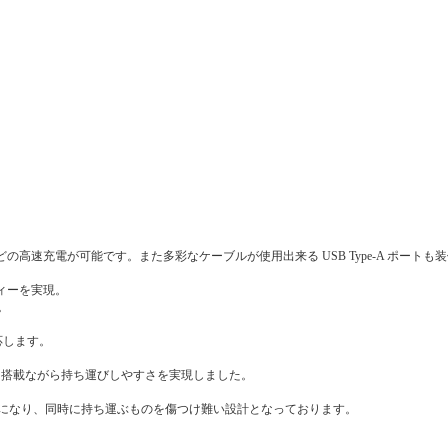
 やパソコンなどの高速充電が可能です。また多彩なケーブルが使用出来る USB Type-A ポートも
ディーを実現。
。
応します。
ート搭載ながら持ち運びしやすさを実現しました。
になり、同時に持ち運ぶものを傷つけ難い設計となっております。