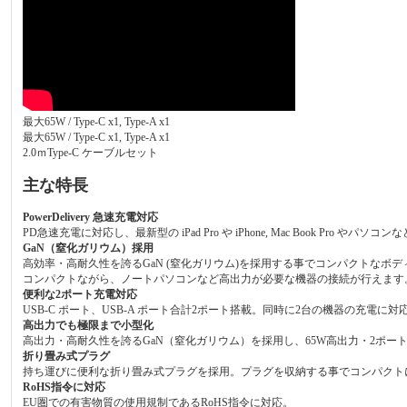
最大65W / Type-C x1, Type-A x1
最大65W / Type-C x1, Type-A x1
2.0ｍType-C ケーブルセット
主な特長
PowerDelivery 急速充電対応
PD急速充電に対応し、最新型の iPad Pro や iPhone, Mac Book Pro
GaN（窒化ガリウム）採用
高効率・高耐久性を誇るGaN (窒化ガリウム)を採用する事でコンパクトなボ
コンパクトながら、ノートパソコンなど高出力が必要な機器の接続が行えます
便利な2ポート充電対応
USB-C ポート、USB-A ポート合計2ポート搭載。同時に2台の機器の充電に対
高出力でも極限まで小型化
高出力・高耐久性を誇るGaN（窒化ガリウム）を採用し、65W高出力・2ポ
折り畳み式プラグ
持ち運びに便利な折り畳み式プラグを採用。プラグを収納する事でコンパクト
RoHS指令に対応
EU圏での有害物質の使用規制であるRoHS指令に対応。