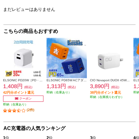
まだレビューはありません
こちらの商品もおすすめ
ELSONIC PD20W［PD・QC対応/Type-C×1/Type-A×1/最大20W/ホワイト］ EC-AC20PDA1
ELSONIC PD65W ACアダプター DB.スターマン【急速充電/PD65W/ACアダプター3個口/PC、携帯、iPad】 EC-PD65WAS
CIO Novaport DUOII 45W2C ホワイト(第2世代) CIO-G45W2C-N2-WH
1,408円
1,313円
3,890円
1
(税込)
(税込)
(税込)
42円分ポイント還元
即納（在庫あり）
38円分ポイント還元
即
即納（在庫残りわずか）
クーポン
即納（在庫あり）
(2件)
AC充電器の人気ランキング
1
位
2
位
3
位
4