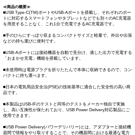
≪商品の概要≫
■USB Type-C(TM)ポートやUSB-Aポートを搭載し、それぞれのポー
トに対応するスマートフォンやタブレットなどでも別々のAC充電器
を用意することなく、これ1台で充電できるAC充電器です。
■手のひらにすっぽり収まるコンパクトサイズと軽量で、外出や出張
などの持ち運びに便利です。
■USB-Aポートには接続機器を自動で見分け、適した出力で充電する
「おまかせ充電」機能を搭載しています。
■未使用時は電源プラグを折りたたんで本体に収納できるので、コン
パクトに持ち運べます。
■日本の電気用品安全法(PSE)の技術基準に適合した安全性の高い商
品です。
■本製品はUSB-IFのテストと同等のテストをメーカー独自で実施
し、高い互換性が保たれており、USB Power Delivery対応製品にご
使用できます。
■USB Power Delivery(パワーデリバリー)とは、アダプターと接続機
器間で情報をやり取りすることで、その機器間における最適な電力