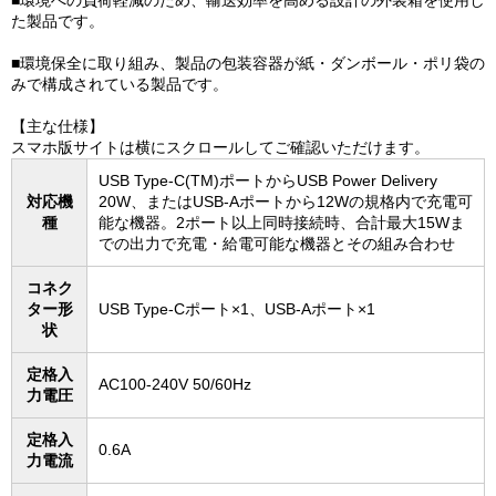
■環境への負荷軽減のため、輸送効率を高める設計の外装箱を使用し
た製品です。
■環境保全に取り組み、製品の包装容器が紙・ダンボール・ポリ袋の
みで構成されている製品です。
【主な仕様】
スマホ版サイトは横にスクロールしてご確認いただけます。
USB Type-C(TM)ポートからUSB Power Delivery
対応機
20W、またはUSB-Aポートから12Wの規格内で充電可
種
能な機器。2ポート以上同時接続時、合計最大15Wま
での出力で充電・給電可能な機器とその組み合わせ
コネク
ター形
USB Type-Cポート×1、USB-Aポート×1
状
定格入
AC100-240V 50/60Hz
力電圧
定格入
0.6A
力電流