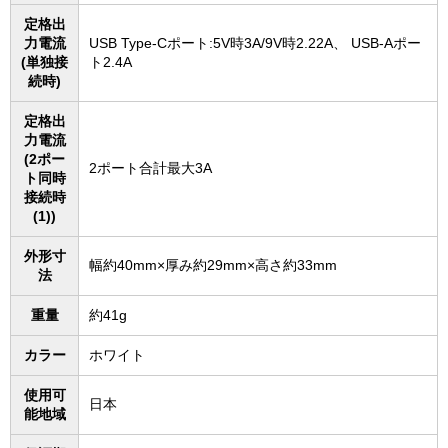
定格出
力電流
USB Type-Cポート:5V時3A/9V時2.22A、 USB-Aポー
(単独接
ト2.4A
続時)
定格出
力電流
(2ポー
2ポート合計最大3A
ト同時
接続時
(1))
外形寸
幅約40mm×厚み約29mm×高さ約33mm
法
重量
約41g
カラー
ホワイト
使用可
日本
能地域