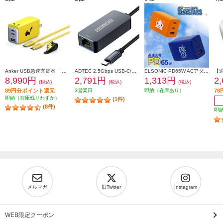
Anker USB急速充電器 「ピカチュウ」モデル【65W/3ポート/急速充電/高容量/PowerIQ 4.0/ポケモンコラボ】 B2668N71
ADTEC 2.5Gbps USB-C/RJ45 イーサーネットアダプタ AUCL-V025G-U31
ELSONIC PD65W ACアダプター DeNAベイスターズ【急速充電/PD65W/ACアダプター3個口/PC、携帯、iPad】 EC-PD65WAB
8,990円
2,791円
1,313円
2
(税込)
(税込)
(税込)
89円分ポイント還元
3営業日
即納（在庫あり）
7
即納（在庫残りわずか）
(1件)
(8件)
即
メルマガ
旧Twitter
Instagram
WEB限定クーポン