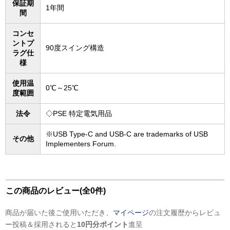
保証期
1年間
間
コンセ
ントプ
90度スイング構造
ラグ仕
様
使用温
0℃～25℃
度範囲
法令
◇PSE 特定電気用品
※USB Type-C and USB-C are trademarks of USB
その他
Implementers Forum.
この商品のレビュー(全0件)
商品が届いた後ご使用いただき、
マイページ
の注文履歴からレビュ
ー投稿＆採用されると
10円分ポイント
進呈