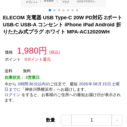
ELECOM 充電器 USB Type-C 20W PD対応 2ポート
USB-C USB-A コンセント iPhone iPad Android 折
りたたみ式プラグ ホワイト MPA-AC12020WH
1,980円
価格
(税込)
ポイント
0ポイント還元
送料
無料
在庫状況：
3営業日
今から
0
時間
36
分以内
のご注文で、最短
2026
年
08
月
15
日
土曜
日
までに
「
神奈川県横浜市
」
へお届けします。
ログイン
をすると、お客様のご住所への最短お届け日が表示され
ます。
－
＋
数量
1