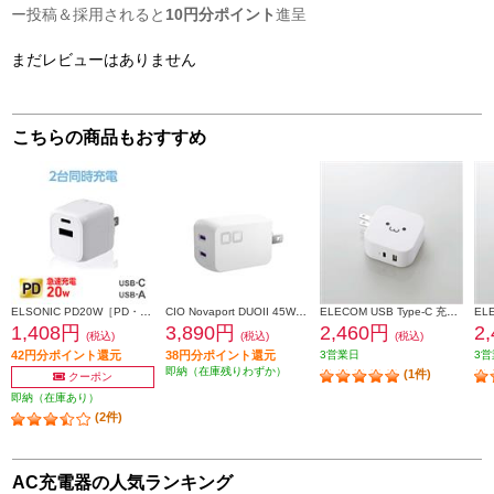
ー投稿＆採用されると
10円分ポイント
進呈
まだレビューはありません
こちらの商品もおすすめ
ELSONIC PD20W［PD・QC対応/Type-C×1/Type-A×1/最大20W/ホワイト］ EC-AC20PDA1
CIO Novaport DUOII 45W2C ホワイト(第2世代) CIO-G45W2C-N2-WH
ELECOM USB Type-C 充電器 【PD対応/合計32W/タイプC ×1/タイプA ×1/iPhone/iPad/Android/ホワイトフェイス】 MPA-ACCP20WF
1,408円
3,890円
2,460円
2
(税込)
(税込)
(税込)
42円分ポイント還元
38円分ポイント還元
3営業日
3営
即納（在庫残りわずか）
(1件)
クーポン
即納（在庫あり）
(2件)
AC充電器の人気ランキング