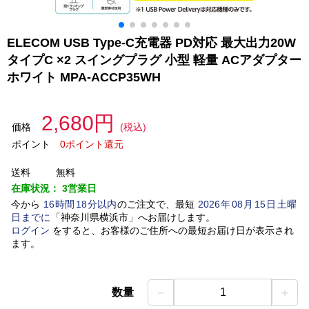
ELECOM USB Type-C充電器 PD対応 最大出力20W
タイプC ×2 スイングプラグ 小型 軽量 ACアダプター
ホワイト MPA-ACCP35WH
2,680円
価格
(税込)
ポイント
0ポイント還元
送料
無料
在庫状況：
3営業日
今から
16
時間
18
分以内
のご注文で、最短
2026
年
08
月
15
日
土曜
日
までに
「
神奈川県横浜市
」
へお届けします。
ログイン
をすると、お客様のご住所への最短お届け日が表示され
ます。
－
＋
数量
1