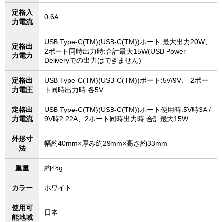
定格入
0.6A
力電流
USB Type-C(TM)(USB-C(TM))ポート:最大出力20W、
定格出
2ポート同時出力時:合計最大15W(USB Power
力電力
Deliveryでの出力はできません)
定格出
USB Type-C(TM)(USB-C(TM))ポート:5V/9V、 2ポー
力電圧
ト同時出力時:各5V
定格出
USB Type-C(TM)(USB-C(TM))ポート使用時:5V時3A /
力電流
9V時2.22A、2ポート同時出力時:合計最大15W
外形寸
幅約40mm×厚み約29mm×高さ約33mm
法
重量
約48g
カラー
ホワイト
使用可
日本
能地域