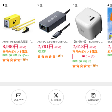
1
位
2
位
3
位
4
Anker USB急速充電器 「ピカチュウ」モデル【65W/3ポート/急速充電/高容量/PowerIQ 4.0/ポケモンコラボ】 B2668N71
ADTEC 2.5Gbps USB-C/RJ45 イーサーネットアダプタ AUCL-V025G-U31
【送料無料】 ELSONIC 超小型20W PD2.0充電器【ACアダプタ/USB-Cポート/急速充電20W/PD/プラグ折りたたみ】 ECJ-AC20PD03
8,990円
2,791円
2,618円
2
(税込)
(税込)
(税込)
89円分ポイント還元
3営業日
78円分ポイント還元
2
即納（在庫残りわずか）
即
(1件)
クーポン
(8件)
即納（在庫あり）
(3件)
メルマガ
旧Twitter
Instagram