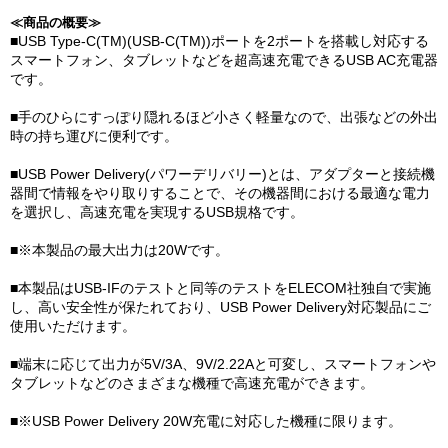
≪商品の概要≫
■USB Type-C(TM)(USB-C(TM))ポートを2ポートを搭載し対応する
スマートフォン、タブレットなどを超高速充電できるUSB AC充電器
です。
■手のひらにすっぽり隠れるほど小さく軽量なので、出張などの外出
時の持ち運びに便利です。
■USB Power Delivery(パワーデリバリー)とは、アダプターと接続機
器間で情報をやり取りすることで、その機器間における最適な電力
を選択し、高速充電を実現するUSB規格です。
■※本製品の最大出力は20Wです。
■本製品はUSB-IFのテストと同等のテストをELECOM社独自で実施
し、高い安全性が保たれており、USB Power Delivery対応製品にご
使用いただけます。
■端末に応じて出力が5V/3A、9V/2.22Aと可変し、スマートフォンや
タブレットなどのさまざまな機種で高速充電ができます。
■※USB Power Delivery 20W充電に対応した機種に限ります。