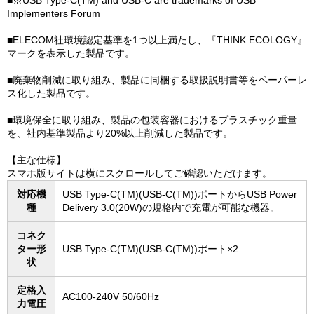
■※USB Type-C(TM) and USB-C are trademarks of USB
Implementers Forum
■ELECOM社環境認定基準を1つ以上満たし、『THINK ECOLOGY』
マークを表示した製品です。
■廃棄物削減に取り組み、製品に同梱する取扱説明書等をペーパーレ
ス化した製品です。
■環境保全に取り組み、製品の包装容器におけるプラスチック重量
を、社内基準製品より20%以上削減した製品です。
【主な仕様】
スマホ版サイトは横にスクロールしてご確認いただけます。
対応機
USB Type-C(TM)(USB-C(TM))ポートからUSB Power
種
Delivery 3.0(20W)の規格内で充電が可能な機器。
コネク
ター形
USB Type-C(TM)(USB-C(TM))ポート×2
状
定格入
AC100-240V 50/60Hz
力電圧