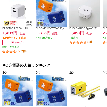
ELSONIC PD20W［PD・QC対応/Type-C×1/Type-A×1/最大20W/ホワイト］ EC-AC20PDA1
ELSONIC PD65W ACアダプター DeNAベイスターズ【急速充電/PD65W/ACアダプター3個口/PC、携帯、iPad】 EC-PD65WAB
ELECOM USB Type-C 充電器 【PD対応/合計32W/タイプC ×1/タイプA ×1/iPhone/iPad/Android/ホワイトフェイス】 MPA-ACCP20WF
1,408円
1,313円
2,460円
2
(税込)
(税込)
(税込)
42円分ポイント還元
即納（在庫あり）
3営業日
3営
(1件)
クーポン
即納（在庫あり）
(2件)
AC充電器の人気ランキング
1
位
2
位
3
位
4