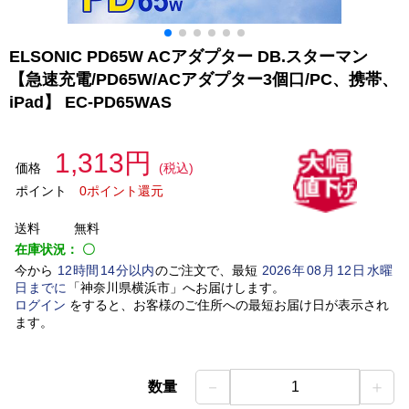
ELSONIC PD65W ACアダプター DB.スターマン
【急速充電/PD65W/ACアダプター3個口/PC、携帯、
iPad】 EC-PD65WAS
1,313円
価格
(税込)
ポイント
0ポイント還元
送料
無料
在庫状況：
〇
今から
12
時間
14
分以内
のご注文で、最短
2026
年
08
月
12
日
水曜
日
までに
「
神奈川県横浜市
」
へお届けします。
ログイン
をすると、お客様のご住所への最短お届け日が表示され
ます。
－
＋
数量
1