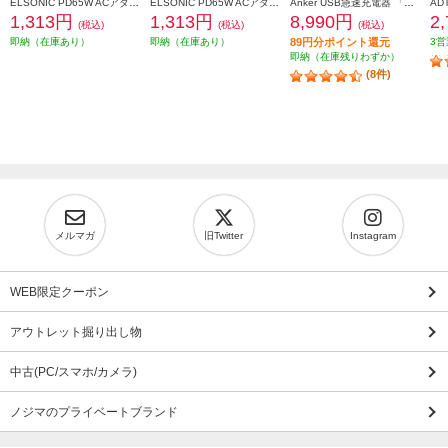
ELSONIC PD65W ACアダプター DeNAベイスターズ【急速充電/PD65W/ACアダプター3個口/PC、携帯、iPad】 EC-PD65WAB
ELSONIC PD65W ACアダプター DB.スターマン【急速充電/PD65W/ACアダプター3個口/PC、携帯、iPad】 EC-PD65WAS
Anker USB急速充電器 「ピカチュウ」モデル【65W/3ポート/急速充電/高容量/PowerIQ 4.0/ポケモンコラボ】 B2668N71
1,313円
1,313円
8,990円
2
(税込)
(税込)
(税込)
即納（在庫あり）
即納（在庫あり）
89円分ポイント還元
3営
即納（在庫残りわずか）
(8件)
メルマガ
旧Twitter
Instagram
WEB限定クーポン
アウトレット掘り出し物
中古(PC/スマホ/カメラ)
ノジマのプライベートブランド