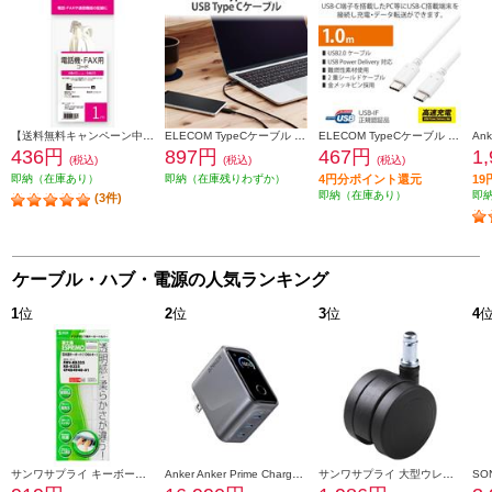
【送料無料キャンペーン中】 ELSONIC 電話線 モジュラーケーブル 1m EFP-RJ1101
ELECOM TypeCケーブル (USB-C to C) 0.5m 充電 データ転送用 PD 60W 3A USB2.0 RoHS指令準拠 ブラック U2C-CC05NBK2
ELECOM TypeCケーブル (USB-C to C) 1m 充電/データ転送用 PD 100W 5A USB2.0 コンパクトコネクタ ホワイト U2C-CC5PC10NWH
436円
897円
467円
1
(税込)
(税込)
(税込)
即納（在庫あり）
即納（在庫残りわずか）
4円分ポイント還元
1
即納（在庫あり）
即
(3件)
ケーブル・ハブ・電源の人気ランキング
1
位
2
位
3
位
4
サンワサプライ キーボードカバー FATFMV325
Anker Anker Prime Charger [160W 3 Ports/シルバー/タッチ式ディスプレイ/USB-C3ポート] A2687N41
サンワサプライ 大型ウレタンチェアキャスター（5個入り） SNC-CAST3