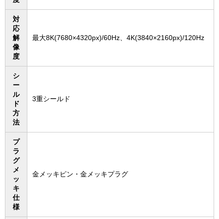
対
応
解
最大8K(7680×4320px)/60Hz、4K(3840×2160px)/120Hz
像
度
シ
ー
ル
3重シールド
ド
方
法
プ
ラ
グ
メ
金メッキピン・金メッキプラグ
ッ
キ
仕
様