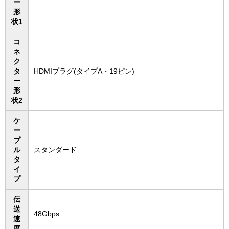
ー
形
状1
コ
ネ
ク
タ
HDMIプラグ(タイプA・19ピン)
ー
形
状2
ケ
ー
ブ
ル
スタンダード
タ
イ
プ
伝
送
48Gbps
速
度