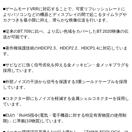
■ゲームモードVRRに対応することで、可変リフレッシュレートに
よりパソコンなどの機器とディスプレイの間で起こるタイムラグや
カクつきを最小限に抑え、滑らかな映像伝送を行います。
■従来のBT.709に比べ、より広い色域をカバーしたBT.2020映像の伝
送が可能です。
■著作権保護技術のHDCP2.3、HDCP2.2、HDCP1.4に対応していま
す。
■サビなどに強く信号劣化を抑える金メッキピン・金メッキプラグを
採用しています。
■外部ノイズの干渉から信号を保護する3重シールドケーブルを採用
しています。
■コネクター部にもノイズを軽減する金属シェルコネクターを採用し
ています。
■EUの「RoHS指令(電気・電子機器に対する特定有害物質の使用制
限)」に準拠(10物質)しています。