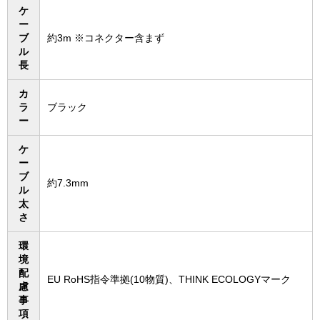
ケ
ー
ブ
約3m ※コネクター含まず
ル
長
カ
ラ
ブラック
ー
ケ
ー
ブ
約7.3mm
ル
太
さ
環
境
配
EU RoHS指令準拠(10物質)、THINK ECOLOGYマーク
慮
事
項