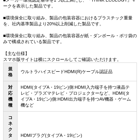
■メーカー環境認定基準を1つ以上満たし、『THINK ECOLOGY』マ
ークを表示した製品です。
■環境保全に取り組み、製品の包装容器におけるプラスチック重量
を、社内基準製品より20%以上削減した製品です。
■環境保全に取り組み、製品の包装容器が紙・ダンボール・ポリ袋の
みで構成されている製品です。
【主な仕様】
スマホ版サイトは横にスクロールしてご確認いただけます。
規
ウルトラハイスピードHDMI(R)ケーブル認証品
格
対
HDMI(タイプA・19ピン)側:HDMI入力端子を持つ液晶テ
応
レビ・プラズマテレビ・プロジェクターなど、HDMI(タ
機
イプA・19ピン)側:HDMI出力端子を持つAV機器・ゲーム
種
機など
コ
ネ
ク
タ
HDMIプラグ(タイプA・19ピン)