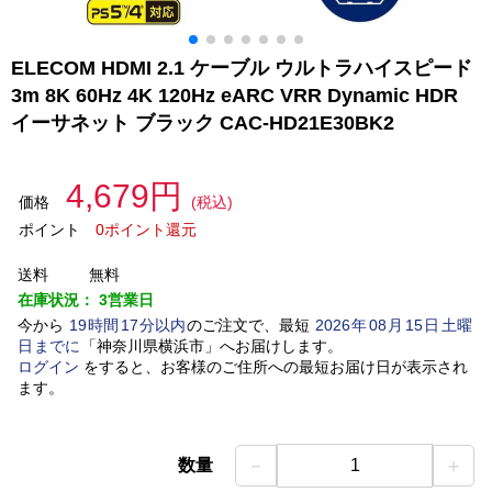
ELECOM HDMI 2.1 ケーブル ウルトラハイスピード
3m 8K 60Hz 4K 120Hz eARC VRR Dynamic HDR
イーサネット ブラック CAC-HD21E30BK2
4,679円
価格
(税込)
ポイント
0ポイント還元
送料
無料
在庫状況：
3営業日
今から
19
時間
17
分以内
のご注文で、最短
2026
年
08
月
15
日
土曜
日
までに
「
神奈川県横浜市
」
へお届けします。
ログイン
をすると、お客様のご住所への最短お届け日が表示され
ます。
－
＋
数量
1