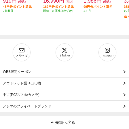
919円
16,990円
1,986円
3
(税込)
(税込)
(税込)
45円分ポイント還元
169円分ポイント還元
99円分ポイント還元
1
3営業日
即納（在庫残りわずか）
2ヶ月
10
メルマガ
旧Twitter
Instagram
WEB限定クーポン
アウトレット掘り出し物
中古(PC/スマホ/カメラ)
ノジマのプライベートブランド
先頭へ戻る