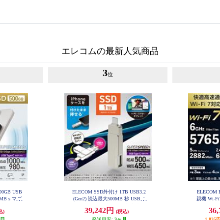
エレコムの最新人気商品
3
位
00GB USB
ELECOM SSD外付け 1TB USB3.2
ELECOM 
0MB s マグ
(Gen2) 読込最大500MB 秒 USBメ
親機 Wi-Fi7
ーブル一体型
モリ型 ポータブル 回転式 高速 Ty
688Mbps I
39,242円
36
込)
(税込)
-EPB050
peC USB-A両対応 シルバー ESD-E
bps AI
PA1000GSV
WR
業日
発送目安:
3ヶ月
1,8