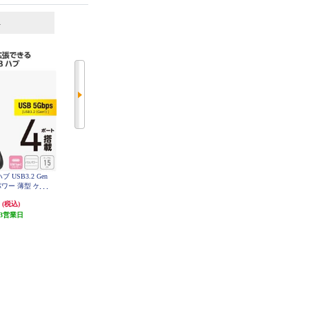
6
7
位
位
位
ハブ USB3.2 Gen
ELECOM TypeCケーブル (USB-C t
Anker 電源タップ Nano Charging St
スパワー 薄型 ケー
o C) 1m 充電/データ転送用 PD 100
ation【AC差込口2/USB-Cポート2/
 U3HC-H040
W 5A USB2.0 コンパクトコネクタ
USB-Aポート2/グレイッシュブル
円
467円
6,990円
(税込)
(税込)
(税込)
K
ホワイト U2C-CC5PC10NWH
ー】 A9129N31
3営業日
4円分ポイント還元
69円分ポイント還元
発送目安:
即納（在庫あり）
発送目安:
10営業日