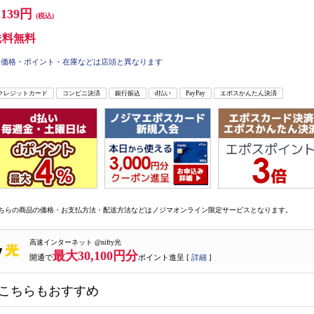
,139円
(税込)
送料無料
価格・ポイント・在庫などは店頭と異なります
クレジットカード
コンビニ決済
銀行振込
d払い
PayPay
エポスかんたん決済
ちらの商品の価格・お支払方法・配送方法などはノジマオンライン限定サービスとなります。
高速インターネット @nifty光
最大30,100円分
開通で
ポイント進呈 [
詳細
]
こちらもおすすめ