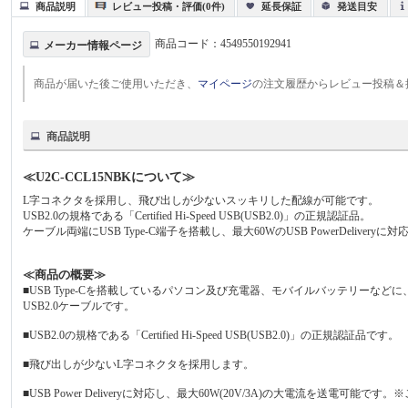
商品説明
レビュー投稿・評価(0件)
延長保証
発送目安
商品コード：
4549550192941
メーカー情報ページ
商品が届いた後ご使用いただき、
マイページ
の注文履歴からレビュー投稿＆
商品説明
≪U2C-CCL15NBKについて≫
L字コネクタを採用し、飛び出しが少ないスッキリした配線が可能です。
USB2.0の規格である「Certified Hi-Speed USB(USB2.0)」の正規認証品。
ケーブル両端にUSB Type-C端子を搭載し、最大60WのUSB PowerDeliveryに
≪商品の概要≫
■USB Type-Cを搭載しているパソコン及び充電器、モバイルバッテリーなど
USB2.0ケーブルです。
■USB2.0の規格である「Certified Hi-Speed USB(USB2.0)」の正規認証品です。
■飛び出しが少ないL字コネクタを採用します。
■USB Power Deliveryに対応し、最大60W(20V/3A)の大電流を