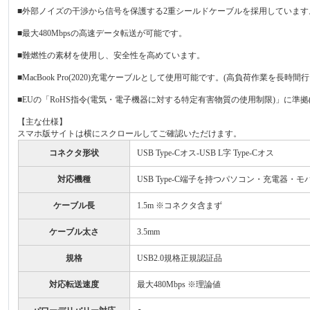
■外部ノイズの干渉から信号を保護する2重シールドケーブルを採用しています
■最大480Mbpsの高速データ転送が可能です。
■難燃性の素材を使用し、安全性を高めています。
■MacBook Pro(2020)充電ケーブルとして使用可能です。(高負荷作業を長
■EUの「RoHS指令(電気・電子機器に対する特定有害物質の使用制限)」に準拠
【主な仕様】
スマホ版サイトは横にスクロールしてご確認いただけます。
コネクタ形状
USB Type-Cオス-USB L字 Type-Cオス
対応機種
USB Type-C端子を持つパソコン・充電器・
ケーブル長
1.5m ※コネクタ含まず
ケーブル太さ
3.5mm
規格
USB2.0規格正規認証品
対応転送速度
最大480Mbps ※理論値