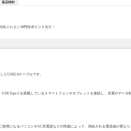
返品特約
掲載されると
10円分ポイント
進呈！
対応したUSB2.0ケーブルです。
に、USB Type-Cを搭載しているスマートフォンやタブレットを接続し、充電やデー
送電可能です。※ご使用になるパソコンやAC充電器などの性能によって、供給される電流値が異な