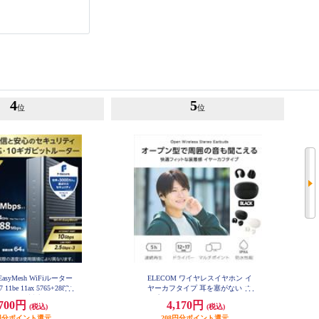
4
5
位
位
EasyMesh WiFiルーター
ELECOM ワイヤレスイヤホン イ
 11be 11ax 5765+2882+
ヤーカフタイプ 耳を塞がない オ
Pv6 (IPoE)対応 有線 10G
ープンイヤー Bluetooth 5.4 マルチ
,700円
4,170円
(税込)
(税込)
セキュリティ搭載 ブラック
ポイント 軽量 ブラック LBT-OWS
C-BE94XSD-B
03BK
35円分ポイント還元
208円分ポイント還元