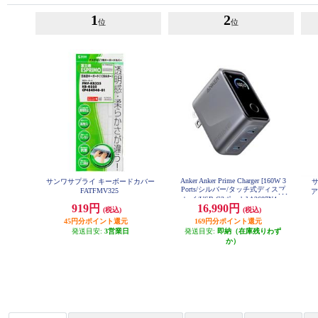
1
2
位
位
Anker Anker Prime Charger [160W 3
サンワサプライ キーボードカバー
Ports/シルバー/タッチ式ディスプ
FATFMV325
ア
レイ/USB-C3ポート] A2687N41
919円
16,990円
(税込)
(税込)
45円分ポイント還元
169円分ポイント還元
発送目安:
3営業日
発送目安:
即納（在庫残りわず
か）