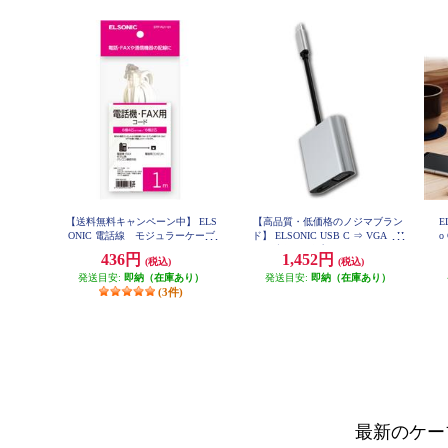
【送料無料キャンペーン中】 ELS
【高品質・低価格のノジマブラン
E
ONIC 電話線 モジュラーケーブ
ド】 ELSONIC USB C ⇒ VGA・H
o
ル 1m EFP-RJ1101
DMI 変換アダプター EP-MAHV10
0
436円
1,452円
(税込)
(税込)
発送目安:
即納（在庫あり）
発送目安:
即納（在庫あり）
(3件)
最新のケー