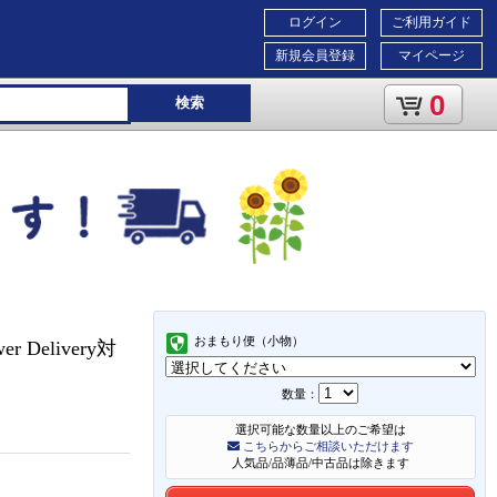
ログイン
ご利用ガイド
新規会員登録
マイページ
0
検索
おまもり便（小物）
 Delivery対
数量：
選択可能な数量以上のご希望は
こちらからご相談いただけます
人気品/品薄品/中古品は除きます