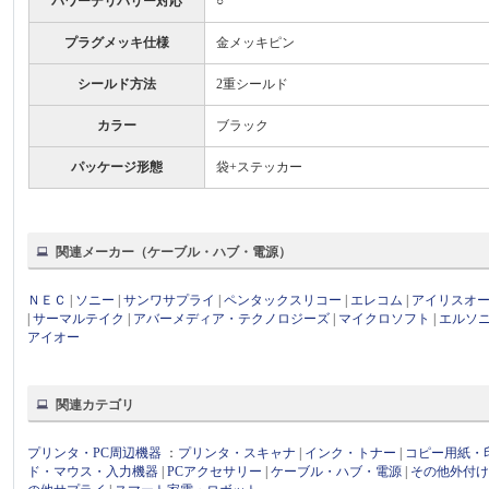
パワーデリバリー対応
○
プラグメッキ仕様
金メッキピン
シールド方法
2重シールド
カラー
ブラック
パッケージ形態
袋+ステッカー
関連メーカー（ケーブル・ハブ・電源）
ＮＥＣ
|
ソニー
|
サンワサプライ
|
ペンタックスリコー
|
エレコム
|
アイリスオ
|
サーマルテイク
|
アバーメディア・テクノロジーズ
|
マイクロソフト
|
エルソ
アイオー
関連カテゴリ
プリンタ・PC周辺機器
：
プリンタ・スキャナ
|
インク・トナー
|
コピー用紙・
ド・マウス・入力機器
|
PCアクセサリー
|
ケーブル・ハブ・電源
|
その他外付