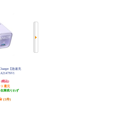
 Charger【急速充
【高品質・低価格のノジマブラン
ELECOM 変換ケーブル/DisplayPort
A2147NV1
ド】 ELSONIC USBポートハブ
-HDMI/2.0m/ブラック CAC-DPHD
MI20BK
タイプCポート付き タイプCケー
円
1,980円
5,380円
(税込)
(税込)
(税込)
ブル接続 ECFCHUB05
ント還元
発送目安:
即納（在庫あり）
発送目安:
3営業日
（在庫残りわず
）
(1件)