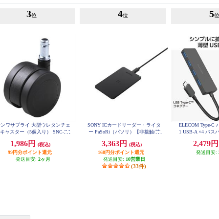
3
4
5
位
位
サンワサプライ 大型ウレタンチェ
SONY ICカードリーダー・ライタ
ELECOM Type-C 
キャスター（5個入り） SNC-CA
ー PaSoRi（パソリ）【非接触/確
1 USB-A ×4 バ
ST3
定申告/e-Tax/eLTAX/マイナンバー
ブル長15cm ブラック
1,986円
3,363円
2,479
(税込)
(税込)
B
カード/交通系IC/Windows・masOS
99円分ポイント還元
対応/2021年11月モデル】 RCS300
168円分ポイント還元
発送目安:
P
発送目安:
2ヶ月
発送目安:
10営業日
(33件)