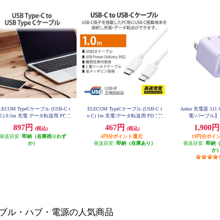
LECOM TypeCケーブル (USB-C t
ELECOM TypeCケーブル (USB-C t
Anker 充電器 511
 C) 0.5m 充電 データ転送用 PD 6
o C) 1m 充電/データ転送用 PD 100
電/パープル】 
W 3A USB2.0 RoHS指令準拠 ブラ
W 5A USB2.0 コンパクトコネクタ
897円
467円
1,900
(税込)
(税込)
ック U2C-CC05NBK2
ホワイト U2C-CC5PC10NWH
発送目安:
即納（在庫残りわず
4円分ポイント還元
19円分ポイ
か）
発送目安:
即納（在庫あり）
発送目安:
即納
か
ブル・ハブ・電源の人気商品