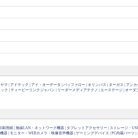
ーヤマ
|
アドテック
|
アイ・オーデータ
|
バッファロー
|
オリンパス
|
ターガス
|
アンカ
ニック
|
ティーピーリンクジャパン
|
リーダーメディアテクノ
|
エーステージ
|
オーダ
印刷用紙
|
無線LAN・ネットワーク機器
|
タブレットアクセサリー
|
ストレージ・US
け機器
|
モニター・WEBカメラ・映像音声機器
|
ゲーミングデバイス
|
PC内蔵パーツ
|