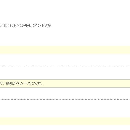
採用されると
10円分ポイント
進呈
で、接続がスムーズにです。