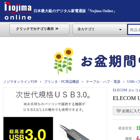
日本最大級のデジタル家電通販「Nojima Online」
クリックでカテゴリ表示
全カテゴリ
ノジマオンラインTOP
プリンタ・PC周辺機器
ケーブル・ハブ・電源
USBハ
ELECOM エレコ
ELECOM
発送目安：
4
価格：