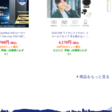
EasyMesh WiFiルーター
ELECOM ワイヤレスイヤホン イ
 11be 11ax 5765+2882+
ヤーカフタイプ 耳を塞がない オ
Pv6 (IPoE)対応 有線 10G
ープンイヤー Bluetooth 5.4 マルチ
,700円
4,170円
(税込)
(税込)
セキュリティ搭載 ブラック
ポイント 軽量 ブラック LBT-OWS
C-BE94XSD-B
03BK
35円分ポイント還元
208円分ポイント還元
:
即納（在庫残りわず
発送目安:
即納（在庫残りわず
か）
か）
商品をもっと見る