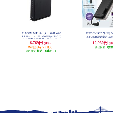
ELECOM WiFi ルーター 親機 Wi-F
ELECOM SSD 外付け 5
i 6 11ax 11ac 1201+300Mbps IPv6 (I
3.2(Gen2) 読込最大100
PoE)対応 中継器 離れ家モード ブ
ネット付き USB-Cケ
6,769円
12,980円
ラック WRC-X1500GS2-B
(税込)
(税
ポータブル ブラック ESD
0GBK
676円分ポイント還元
発送目安:
3営
発送目安:
即納（在庫あり）