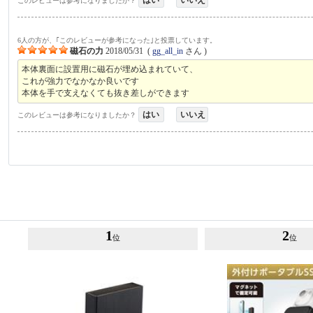
このレビューは参考になりましたか？
6人の方が、｢このレビューが参考になった｣と投票しています。
磁石の力
2018/05/31
(
gg_all_in
さん )
本体裏面に設置用に磁石が埋め込まれていて、
これが強力でなかなか良いです
本体を手で支えなくても抜き差しができます
はい
いいえ
このレビューは参考になりましたか？
1
2
位
位