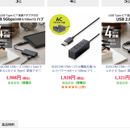
3
4
5
位
位
LECOM USBハブ USB3.1 Gen1 U
ELECOM USBハブ2.0/機能主義/セ
ELECOM USBハブ 
SB-Aコネクタ Type-C 変換アダプ
ルフパワー/4ポート/100cm/ブラッ
コネクタ Type-
ター付 USB-Aポート×4 バスパワ
ク U2H-TZ427SBK
USB-Aポート×4
1,988円
1,928円
1,321
(税込)
(税込)
 超薄型 ブラック U3H-CA4004B
ィックタイプ ブラッ
BK
03B
発送目安:
3営業日
発送目安:
3営業日
発送目安:
(2件)
返品特約