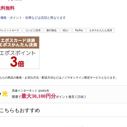
送料無料
価格・ポイント・在庫などは店頭と異なります
クレジットカード
コンビニ決済
銀行振込
d払い
PayPay
エポスかんたん決済
ちらの商品の価格・お支払方法・配送方法などはノジマオンライン限定サービスとなります。
高速インターネット @nifty光
最大30,100円分
開通で
ポイント進呈 [
詳細
]
こちらもおすすめ