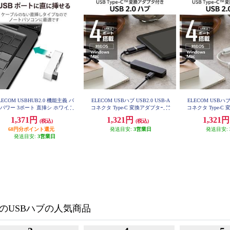
LECOM USBHUB2.0 機能主義 バ
ELECOM USBハブ USB2.0 USB-A
ELECOM USBハブ 
パワー 3ポート 直挿シ ホワイト
コネクタ Type-C 変換アダプター付
コネクタ Type-
U2H-TZ325BXWH
USB-Aポート×4 バスパワー ステ
USB-Aポート×4
1,371円
1,321円
1,321
(税込)
(税込)
ィックタイプ ブラック U2H-CA40
ィックタイプ ホワイ
03BBK
03B
68円分ポイント還元
発送目安:
3営業日
発送目安:
発送目安:
3営業日
のUSBハブの人気商品