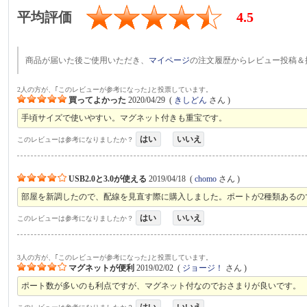
平均評価
4.5
商品が届いた後ご使用いただき、
マイページ
の注文履歴からレビュー投稿＆
2人の方が、｢このレビューが参考になった｣と投票しています。
買ってよかった
2020/04/29
(
きしどん
さん )
手頃サイズで使いやすい。マグネット付きも重宝です。
はい
いいえ
このレビューは参考になりましたか？
USB2.0と3.0が使える
2019/04/18
(
chomo
さん )
部屋を新調したので、配線を見直す際に購入しました。ポートが2種類あるの
はい
いいえ
このレビューは参考になりましたか？
3人の方が、｢このレビューが参考になった｣と投票しています。
マグネットが便利
2019/02/02
(
ジョージ！
さん )
ポート数が多いのも利点ですが、マグネット付なのでおさまりが良いです。
はい
いいえ