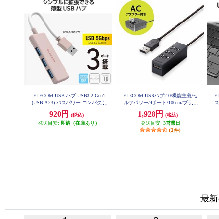
ELECOM USB ハブ USB3.2 Gen1
ELECOM USBハブ2.0/機能主義/セ
E
(USB-A×3) バスパワー コンパクト
ルフパワー/4ポート/100cm/ブラッ
ス
薄型 ケーブル長10cm ピンク U3H-
ク U2H-TZ427SBK
920円
1,928円
(税込)
(税込)
H030PN
発送目安:
即納（在庫あり）
発送目安:
3営業日
(2件)
最新