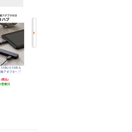
6
7
位
位
位
USB2.0 USB-A
Anker Anker USB3.0 [ウルトラスリ
ELECOM USB ハブ USB3.2 Gen1
C 変換アダプター付
ム/ 4ポートハブ] A7516N15
(USB-A×3) バスパワー コンパクト
 バスパワー ステ
薄型 ケーブル長10cm ピンク U3H-
円
990円
920円
(税込)
(税込)
(税込)
H030PN
ク U2H-CA40
BK
3営業日
9円分ポイント還元
発送目安:
即納（在庫あり）
発送目安:
5営業日