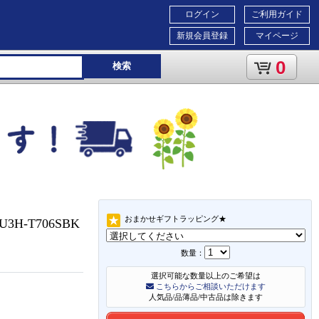
ログイン
ご利用ガイド
新規会員登録
マイページ
0
検索
おまかせギフトラッピング★
3H-T706SBK
数量：
選択可能な数量以上のご希望は
こちらからご相談いただけます
人気品/品薄品/中古品は除きます