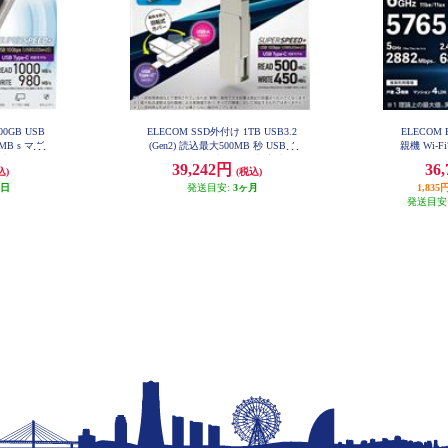
00GB USB
ELECOM SSD外付け 1TB USB3.2
ELECOM 
0MB s マグ
(Gen2) 読込最大500MB 秒 USBメ
親機 Wi-Fi7
ーブル一体型
モリ型 ポータブル 回転式 高速 Ty
688Mbps I
39,242円
36
込)
(税込)
-EPB050
peC USB-A両対応 シルバー ESD-E
bps AI
PA1000GSV
WR
業日
発送目安:
3ヶ月
1,8
発送目安