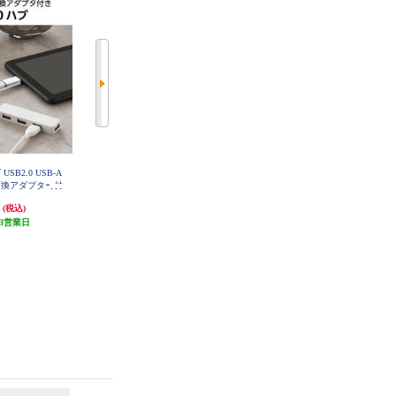
USB2.0 USB-A
ELECOM USBハブ USB3.1 Gen1 U
ELECOM USB Type-C ハブ USB3.1
C 変換アダプター付
SB-Aコネクタ Type-C 変換アダプ
Gen1 USB-A×3 HDMI×1 バスパワ
 バスパワー ステ
ター付 USB-Aポート×4 バスパワ
ー 薄型 TypeC 機器対応 ケーブル
円
1,988円
2,291円
(税込)
(税込)
(税込)
ト U2H-CA40
ー 超薄型 ブラック U3H-CA4004B
約30cm ブラック U3H-MH3006BB
WH
BK
K
3営業日
発送目安:
3営業日
発送目安:
3営業日