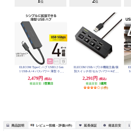
1
2
位
位
ELECOM Type-C ハブ USB3.2 Gen
ELECOM USBハブ2.0/機能主義/個
E
1 USB-A ×4 バスパワー 薄型 ケー
別スイッチ付/セルフパワー/4ポー
ブル長15cm ブラック U3HC-H040
ト/100cm/ブラック U2H-TZS428SB
2,479円
2,291円
(税込)
(税込)
BK
K
ー
発送目安:
3営業日
発送目安:
3週間
(1件)
商品説明
レビュー投稿・評価(4件)
延長保証
発送目安