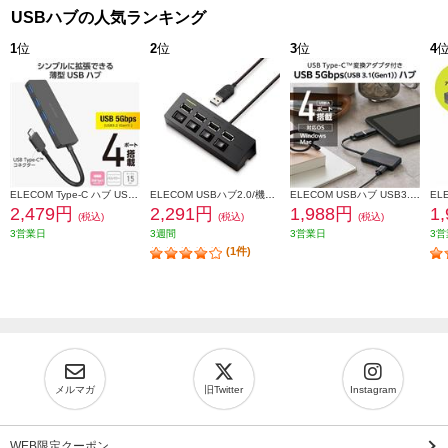
USBハブの人気ランキング
1
位
2
位
3
位
4
ELECOM Type-C ハブ USB3.2 Gen1 USB-A ×4 バスパワー 薄型 ケーブル長15cm ブラック U3HC-H040BK
ELECOM USBハブ2.0/機能主義/個別スイッチ付/セルフパワー/4ポート/100cm/ブラック U2H-TZS428SBK
ELECOM USBハブ USB3.1 Gen1 USB-Aコネクタ Type-C 変換アダプター付 USB-Aポート×4 バスパワー 超薄型 ブラック U3H-CA4004BBK
2,479円
2,291円
1,988円
1
(税込)
(税込)
(税込)
3営業日
3週間
3営業日
3営
(1件)
メルマガ
旧Twitter
Instagram
WEB限定クーポン