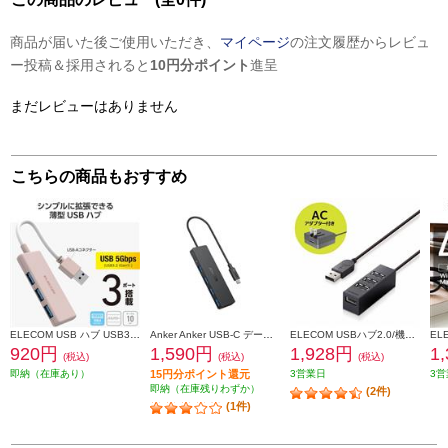
商品が届いた後ご使用いただき、
マイページ
の注文履歴からレビュ
ー投稿＆採用されると
10円分ポイント
進呈
まだレビューはありません
こちらの商品もおすすめ
ELECOM USB ハブ USB3.2 Gen1 (USB-A×3) バスパワー コンパクト 薄型 ケーブル長10cm ピンク U3H-H030PN
Anker Anker USB-C データハブ[4-in-1/ 5Gbps] A8309N11
ELECOM USBハブ2.0/機能主義/セルフパワー/4ポート/100cm/ブラック U2H-TZ427SBK
920円
1,590円
1,928円
1
(税込)
(税込)
(税込)
即納（在庫あり）
15円分ポイント還元
3営業日
3営
即納（在庫残りわずか）
(2件)
(1件)