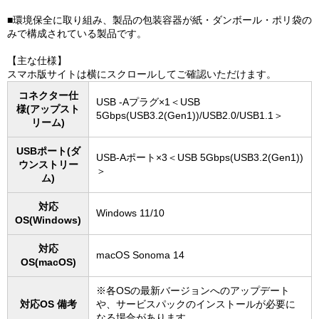
■環境保全に取り組み、製品の包装容器が紙・ダンボール・ポリ袋の
みで構成されている製品です。
【主な仕様】
スマホ版サイトは横にスクロールしてご確認いただけます。
コネクター仕
USB -Aプラグ×1＜USB
様(アップスト
5Gbps(USB3.2(Gen1))/USB2.0/USB1.1＞
リーム)
USBポート(ダ
USB-Aポート×3＜USB 5Gbps(USB3.2(Gen1))
ウンストリー
＞
ム)
対応
Windows 11/10
OS(Windows)
対応
macOS Sonoma 14
OS(macOS)
※各OSの最新バージョンへのアップデート
対応OS 備考
や、サービスパックのインストールが必要に
なる場合があります。