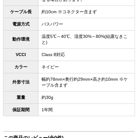
ケーブル長
約10cm ※コネクター含まず
電源方式
バスパワー
温度5℃～40℃、湿度30%～80%(結露なきこ
動作環境
と)
VCCI
Class B対応
カラー
ネイビー
幅約78mm×奥行約29mm×高さ約10mm ※ケ
外形寸法
ーブル含まず
重量
約30g
保証期間
1年間
この商品のレビュー(全0件)