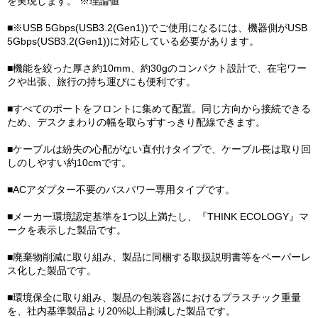
を実現します。 ※理論値
■※USB 5Gbps(USB3.2(Gen1))でご使用になるには、機器側がUSB
5Gbps(USB3.2(Gen1))に対応している必要があります。
■機能を絞った厚さ約10mm、約30gのコンパクト設計で、在宅ワー
クや出張、旅行の持ち運びにも便利です。
■すべてのポートをフロントに集めて配置。同じ方向から接続できる
ため、デスクまわりの幅を取らずすっきり配線できます。
■ケーブルは紛失の心配がない直付けタイプで、ケーブル長は取り回
しのしやすい約10cmです。
■ACアダプター不要のバスパワー専用タイプです。
■メーカー環境認定基準を1つ以上満たし、『THINK ECOLOGY』マ
ークを表示した製品です。
■廃棄物削減に取り組み、製品に同梱する取扱説明書等をペーパーレ
ス化した製品です。
■環境保全に取り組み、製品の包装容器におけるプラスチック重量
を、社内基準製品より20%以上削減した製品です。