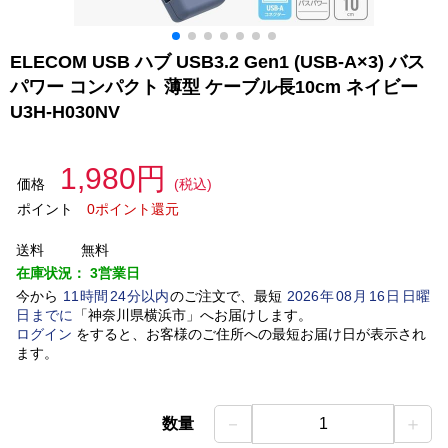
ELECOM USB ハブ USB3.2 Gen1 (USB-A×3) バス
パワー コンパクト 薄型 ケーブル長10cm ネイビー
U3H-H030NV
1,980円
価格
(税込)
ポイント
0ポイント還元
送料
無料
在庫状況：
3営業日
今から
11
時間
24
分以内
のご注文で、最短
2026
年
08
月
16
日
日曜
日
までに
「
神奈川県横浜市
」
へお届けします。
ログイン
をすると、お客様のご住所への最短お届け日が表示され
ます。
－
＋
数量
1