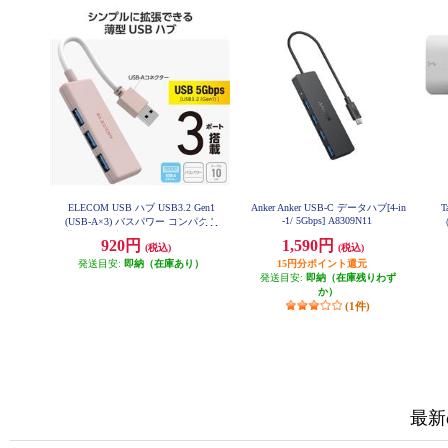
ELECOM USB ハブ USB3.2 Gen1
Anker Anker USB-C データハブ[4-in
T
-1/ 5Gbps] A8309N11
(USB-A×3) バスパワー コンパクト
（
薄型 ケーブル長10cm ピンク U3H-
×
920円
1,590円
(税込)
(税込)
H030PN
発送目安:
即納（在庫あり）
15円分ポイント還元
発送目安:
即納（在庫残りわず
か）
(1件)
最新