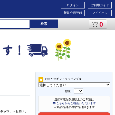
ログイン
ご利用ガイド
新規会員登録
マイページ
0
検索
おまかせギフトラッピング★
数量：
選択可能な数量以上のご希望は
こちらからご相談いただけます
人気品/品薄品/中古品は除きます
県横浜市
」
へお届けし