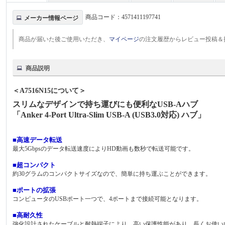
商品コード：
4571411197741
メーカー情報ページ
商品が届いた後ご使用いただき、
マイページ
の注文履歴からレビュー投稿＆
商品説明
＜A7516N15について＞
スリムなデザインで持ち運びにも便利なUSB-Aハブ
「Anker 4-Port Ultra-Slim USB-A (USB3.0対応) ハブ」
■高速データ転送
最大5Gbpsのデータ転送速度によりHD動画も数秒で転送可能です。
■超コンパクト
約30グラムのコンパクトサイズなので、簡単に持ち運ぶことができます。
■ポートの拡張
コンピュータのUSBポート一つで、4ポートまで接続可能となります。
■高耐久性
強化設計されたケーブルと耐熱端子により、高い保護性能があり、長くお使い