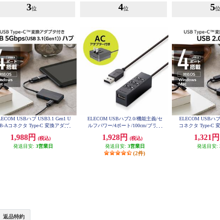
3
4
5
位
位
LECOM USBハブ USB3.1 Gen1 U
ELECOM USBハブ2.0/機能主義/セ
ELECOM USBハブ 
SB-Aコネクタ Type-C 変換アダプ
ルフパワー/4ポート/100cm/ブラッ
コネクタ Type-
ター付 USB-Aポート×4 バスパワ
ク U2H-TZ427SBK
USB-Aポート×4
1,988円
1,928円
1,321
(税込)
(税込)
 超薄型 ブラック U3H-CA4004B
ィックタイプ ブラッ
BK
03B
発送目安:
3営業日
発送目安:
3営業日
発送目安:
(2件)
返品特約