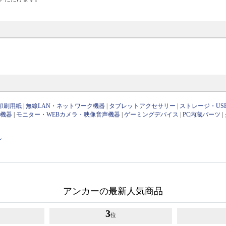
印刷用紙
|
無線LAN・ネットワーク機器
|
タブレットアクセサリー
|
ストレージ・US
け機器
|
モニター・WEBカメラ・映像音声機器
|
ゲーミングデバイス
|
PC内蔵パーツ
|
ン
アンカーの最新人気商品
3
位