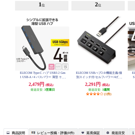
1
2
位
位
ELECOM Type-C ハブ USB3.2 Gen
ELECOM USBハブ2.0/機能主義/個
E
1 USB-A ×4 バスパワー 薄型 ケー
別スイッチ付/セルフパワー/4ポー
ブル長15cm ブラック U3HC-H040
ト/100cm/ブラック U2H-TZS428SB
2,479円
2,291円
(税込)
(税込)
BK
K
ー
発送目安:
3営業日
発送目安:
3週間
(1件)
商品説明
レビュー投稿・評価(0件)
延長保証
発送目安