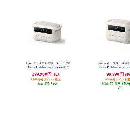
Anker ポータブル電源 Solix C200
Anker ポータブル電源 Sol
0 Gen 2 Portable Power Station[容量
Gen 2 Portable Power 
2048Wh/2000W/重さ 約18.9kg/満充
1024Wh/AC出力 1500W/
199,900円
99,990円
(税込)
(税
電時間 約99分/ ] A1783521
-C×3/USB-A×1/シガ
1,999円分ポイント還元
999円分ポイント
1】 A1763521
発送目安:
1ヶ月
発送目安:
即納（在庫
か）