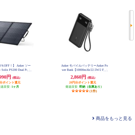
％OFF！】 Anker ソー
Anker モバイルバッテリーAnker Po
lix PS200 Dual Porta
wer Bank【10000mAh/22.5W/2 Port
r Panel【出力最大200W/重
s/ USB Power Delivery対応 /ﾌﾞﾗｯ
,990円
2,860円
(税込)
(税込)
/アルミフレーム/10年使え
ｸ】 A1388N11
円分ポイント還元
命】 AS320011
28円分ポイント還元
発送目安:
1ヶ月
発送目安:
即納（在庫あり）
(1件)
商品をもっと見る