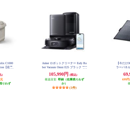
ix C1000
Anker ロボットクリーナー Eufy Ro
【今だけ30
Station【容量
bot Vacuum Omni E25 ブラック T23
ラーパネル So
53511
AC×5/USB
ble Sola
105,990円
69
込)
(税込)
ーソケット×
さ4.8kg
還元
発送目安:
即納（在庫残りわず
699
る長寿
残りわず
か）
(1件)