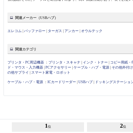
関連メーカー（USBハブ）
エレコム
|
バッファロー
|
ターガス
|
アンカー
|
オウルテック
関連カテゴリ
プリンタ・PC周辺機器
：
プリンタ・スキャナ
|
インク・トナー
|
コピー用紙・
ド・マウス・入力機器
|
PCアクセサリー
|
ケーブル・ハブ・電源
|
その他外付
の他サプライ
|
スマート家電・ロボット
ケーブル・ハブ・電源
：
ICカードリーダー
|
USBハブ
|
ドッキングステーショ
1
2
位
位