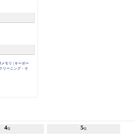
Bメモリ
|
キーボー
クリーニング・そ
4
5
位
位