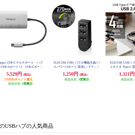
argus USB-Cマルチポート・ハブ
ELECOM USBハブ2.0/機能主義/バ
ELECOM USBハブ 
USB-Aポート×2、USB-Cポート
スパワー/3ポート/直挿し/ブラック
コネクタ Type-
U2H-TZ325BXBK
2、100W PDパススルー付） ACH
USB-Aポート×4
5,529円
1,250円
1,321
(税込)
(税込)
228AP-51
ィックタイプ ブラッ
03B
276円分ポイント還元
発送目安:
3営業日
発送目安:
発送目安:
3営業日
のUSBハブの人気商品