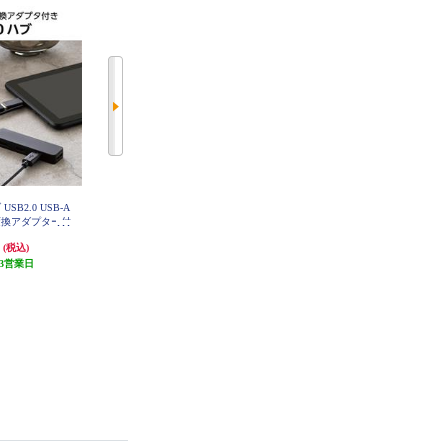
USB2.0 USB-A
ELECOM USBハブ USB2.0 USB-A
ELECOM USBハブ USB3.1 Gen1 U
C 変換アダプター付
コネクタ Type-C 変換アダプター付
SB-Aコネクタ Type-C 変換アダプ
 バスパワー ステ
USB-Aポート×4 バスパワー ステ
ター付 USB-Aポート×4 バスパワ
円
1,321円
1,988円
(税込)
(税込)
(税込)
ク U2H-CA40
ィックタイプ ホワイト U2H-CA40
ー 超薄型 ブラック U3H-CA4004B
BK
03BWH
BK
3営業日
発送目安:
3営業日
発送目安:
3営業日