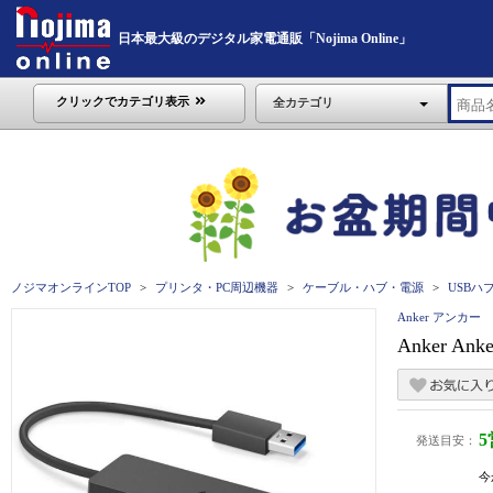
日本最大級のデジタル家電通販「Nojima Online」
クリックでカテゴリ表示
全カテゴリ
ノジマオンラインTOP
プリンタ・PC周辺機器
ケーブル・ハブ・電源
USBハ
Anker アンカー
Anker A
発送目安：
今