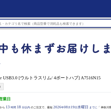
ブ
nker USB3.0 [ウルトラスリム/ 4ポートハブ] A7516N15
5営業日
13
18
2026
08
19
水曜日
から
時間
分以内
のご注文で、最短
年
月
日
までに
「
神奈川