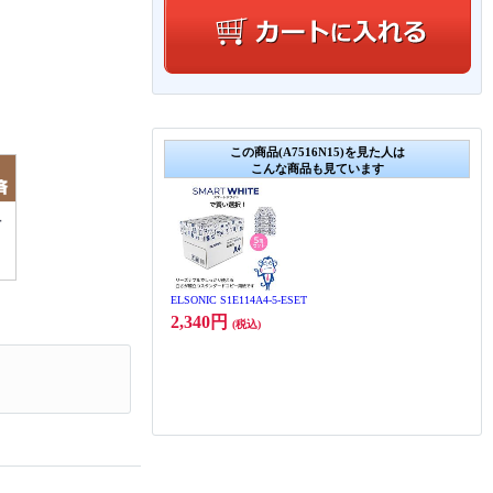
この商品(A7516N15)を見た人は
こんな商品も見ています
ELSONIC S1E114A4-5-ESET
2,340円
(税込)