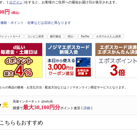
す。
[
ログイン
]をすると、お客様のご住所への最短お届け日が表示されます。
90円
(税込)
価格・ポイント・在庫などは店頭と異なります
クレジットカード
コンビニ決済
銀行振込
d払い
PayPay
エポスかんたん決済
ちらの商品の価格・お支払方法・配送方法などはノジマオンライン限定サービスとなります。
高速インターネット @nifty光
最大30,100円分
開通で
ポイント進呈 [
詳細
]
こちらもおすすめ