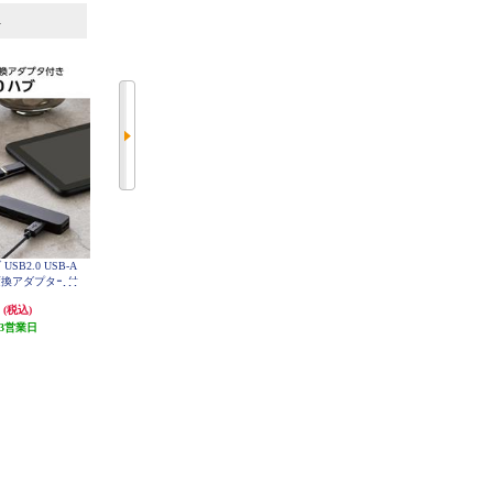
6
7
位
位
位
USB2.0 USB-A
Anker Anker USB3.0 [ウルトラスリ
ELECOM USB ハブ USB3.2 Gen1
C 変換アダプター付
ム/ 4ポートハブ] A7516N15
(USB-A×3) バスパワー コンパクト
 バスパワー ステ
薄型 ケーブル長10cm ピンク U3H-
円
990円
920円
(税込)
(税込)
(税込)
H030PN
ク U2H-CA40
BK
3営業日
発送目安:
5営業日
発送目安:
即納（在庫あり）