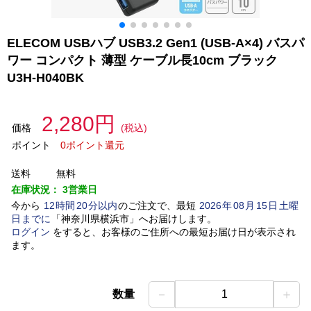
ELECOM USBハブ USB3.2 Gen1 (USB-A×4) バスパ
ワー コンパクト 薄型 ケーブル長10cm ブラック
U3H-H040BK
2,280円
価格
(税込)
ポイント
0ポイント還元
送料
無料
在庫状況：
3営業日
今から
12
時間
20
分以内
のご注文で、最短
2026
年
08
月
15
日
土曜
日
までに
「
神奈川県横浜市
」
へお届けします。
ログイン
をすると、お客様のご住所への最短お届け日が表示され
ます。
－
＋
数量
1