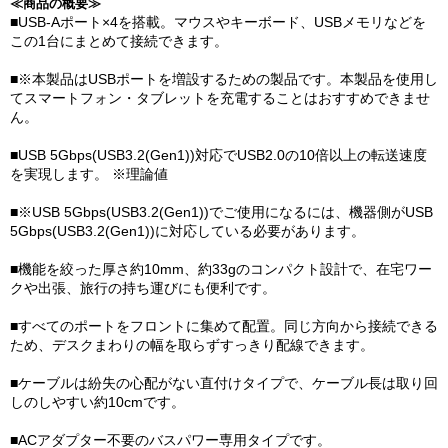
≪商品の概要≫
■USB-Aポート×4を搭載。マウスやキーボード、USBメモリなどを
この1台にまとめて接続できます。
■※本製品はUSBポートを増設するための製品です。本製品を使用し
てスマートフォン・タブレットを充電することはおすすめできませ
ん。
■USB 5Gbps(USB3.2(Gen1))対応でUSB2.0の10倍以上の転送速度
を実現します。 ※理論値
■※USB 5Gbps(USB3.2(Gen1))でご使用になるには、機器側がUSB
5Gbps(USB3.2(Gen1))に対応している必要があります。
■機能を絞った厚さ約10mm、約33gのコンパクト設計で、在宅ワー
クや出張、旅行の持ち運びにも便利です。
■すべてのポートをフロントに集めて配置。同じ方向から接続できる
ため、デスクまわりの幅を取らずすっきり配線できます。
■ケーブルは紛失の心配がない直付けタイプで、ケーブル長は取り回
しのしやすい約10cmです。
■ACアダプター不要のバスパワー専用タイプです。