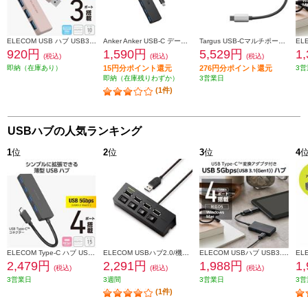
ELECOM USB ハブ USB3.2 Gen1 (USB-A×3) バスパワー コンパクト 薄型 ケーブル長10cm ピンク U3H-H030PN
Anker Anker USB-C データハブ[4-in-1/ 5Gbps] A8309N11
Targus USB-Cマルチポート・ハブ（USB-Aポート×2、USB-Cポート×2、100W PDパススルー付） ACH228AP-51
920円
1,590円
5,529円
1
(税込)
(税込)
(税込)
即納（在庫あり）
15円分ポイント還元
276円分ポイント還元
3営
即納（在庫残りわずか）
3営業日
(1件)
USBハブの人気ランキング
1
位
2
位
3
位
4
ELECOM Type-C ハブ USB3.2 Gen1 USB-A ×4 バスパワー 薄型 ケーブル長15cm ブラック U3HC-H040BK
ELECOM USBハブ2.0/機能主義/個別スイッチ付/セルフパワー/4ポート/100cm/ブラック U2H-TZS428SBK
ELECOM USBハブ USB3.1 Gen1 USB-Aコネクタ Type-C 変換アダプター付 USB-Aポート×4 バスパワー 超薄型 ブラック U3H-CA4004BBK
2,479円
2,291円
1,988円
1
(税込)
(税込)
(税込)
3営業日
3週間
3営業日
3営
(1件)