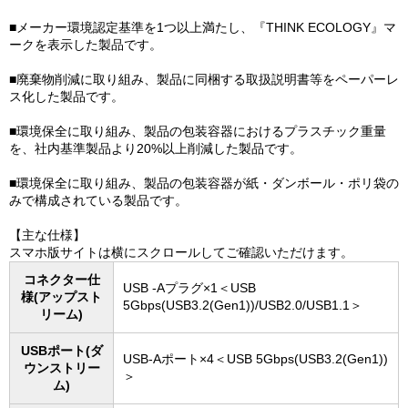
■メーカー環境認定基準を1つ以上満たし、『THINK ECOLOGY』マ
ークを表示した製品です。
■廃棄物削減に取り組み、製品に同梱する取扱説明書等をペーパーレ
ス化した製品です。
■環境保全に取り組み、製品の包装容器におけるプラスチック重量
を、社内基準製品より20%以上削減した製品です。
■環境保全に取り組み、製品の包装容器が紙・ダンボール・ポリ袋の
みで構成されている製品です。
【主な仕様】
スマホ版サイトは横にスクロールしてご確認いただけます。
コネクター仕
USB -Aプラグ×1＜USB
様(アップスト
5Gbps(USB3.2(Gen1))/USB2.0/USB1.1＞
リーム)
USBポート(ダ
USB-Aポート×4＜USB 5Gbps(USB3.2(Gen1))
ウンストリー
＞
ム)