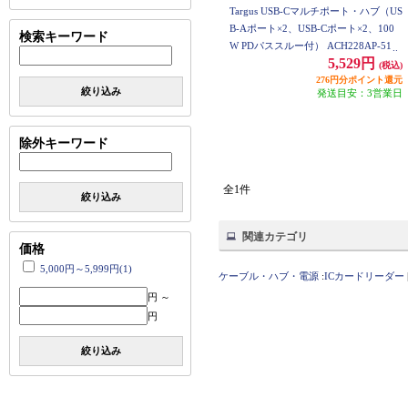
Targus USB-Cマルチポート・ハブ（US
B-Aポート×2、USB-Cポート×2、100
検索キーワード
W PDパススルー付） ACH228AP-51
5,529円
(税込)
276円分ポイント還元
絞り込み
発送目安：3営業日
除外キーワード
全1件
絞り込み
関連カテゴリ
価格
5,000円～5,999円(1)
ケーブル・ハブ・電源
:
ICカードリーダー
円 ～
円
絞り込み