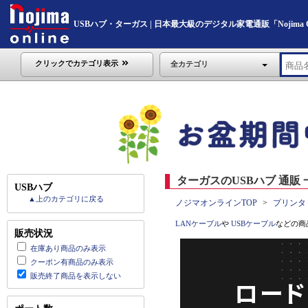
USBハブ・ターガス | 日本最大級のデジタル家電通販「Nojima On
クリックでカテゴリ表示
全カテゴリ
ターガスのUSBハブ 通販 
USBハブ
▲上のカテゴリに戻る
ノジマオンラインTOP
プリンタ
LANケーブル
や
USBケーブル
などの商
販売状況
在庫あり商品のみ表示
クーポン有商品のみ表示
販売終了商品を表示しない