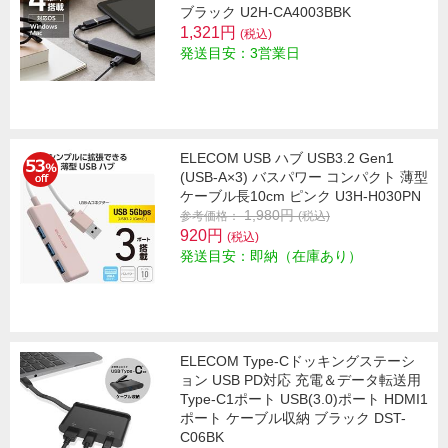
ブラック U2H-CA4003BBK
1,321円
(税込)
発送目安：3営業日
ELECOM USB ハブ USB3.2 Gen1
(USB-A×3) バスパワー コンパクト 薄型
ケーブル長10cm ピンク U3H-H030PN
1,980円
参考価格：
(税込)
920円
(税込)
発送目安：即納（在庫あり）
ELECOM Type-Cドッキングステーシ
ョン USB PD対応 充電＆データ転送用
Type-C1ポート USB(3.0)ポート HDMI1
ポート ケーブル収納 ブラック DST-
C06BK