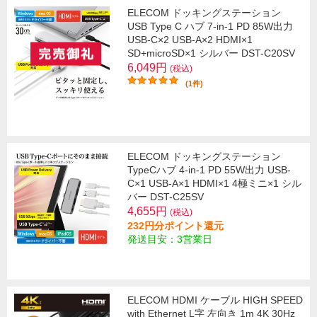
ELECOM ドッキングステーション
USB Type C ハブ 7-in-1 PD 85W出力
USB-C×2 USB-A×2 HDMI×1
SD+microSD×1 シルバー DST-C20SV
6,049円
(税込)
(1件)
ELECOM ドッキングステーション
TypeCハブ 4-in-1 PD 55W出力 USB-
C×1 USB-A×1 HDMI×1 4極ミニ×1 シル
バー DST-C25SV
4,655円
(税込)
232円分ポイント還元
発送目安：3営業日
ELECOM HDMI ケーブル HIGH SPEED
with Ethernet L字 左向き 1m 4K 30Hz