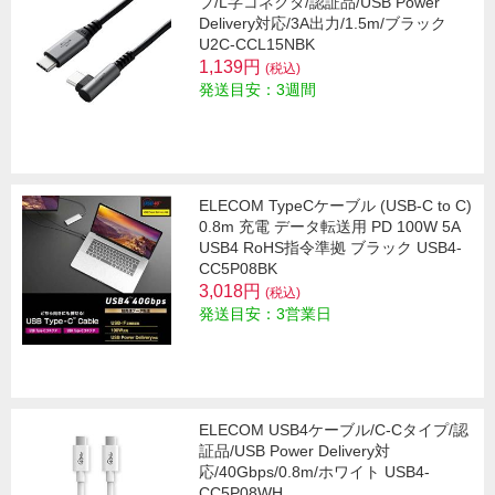
プ/L字コネクタ/認証品/USB Power
Delivery対応/3A出力/1.5m/ブラック
U2C-CCL15NBK
1,139円
(税込)
発送目安：3週間
ELECOM TypeCケーブル (USB-C to C)
0.8m 充電 データ転送用 PD 100W 5A
USB4 RoHS指令準拠 ブラック USB4-
CC5P08BK
3,018円
(税込)
発送目安：3営業日
ELECOM USB4ケーブル/C-Cタイプ/認
証品/USB Power Delivery対
応/40Gbps/0.8m/ホワイト USB4-
CC5P08WH