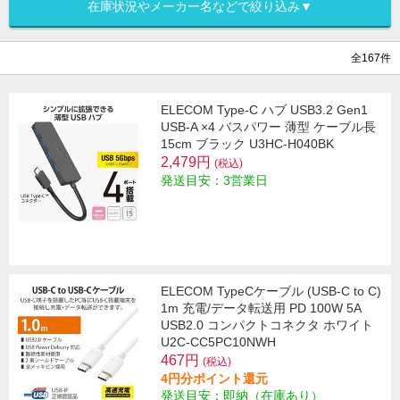
在庫状況やメーカー名などで絞り込み▼
全167件
ELECOM Type-C ハブ USB3.2 Gen1
USB-A ×4 バスパワー 薄型 ケーブル長
15cm ブラック U3HC-H040BK
2,479円
(税込)
発送目安：3営業日
ELECOM TypeCケーブル (USB-C to C)
1m 充電/データ転送用 PD 100W 5A
USB2.0 コンパクトコネクタ ホワイト
U2C-CC5PC10NWH
467円
(税込)
4円分ポイント還元
発送目安：即納（在庫あり）