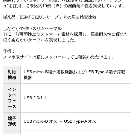
断線しやすいコネクターの根元を保護する“新設計ラバーブッシ
ュ”を採用。従来比約10倍（※）の屈曲耐久性を実現しています。
従来品「BSMPC12Uシリーズ」との屈曲検査比較
しなやかで強いスリムケーブル
TPE（熱可塑性エラストマー）素材を採用し、屈曲耐久性に優れた
細く柔らかいケーブルを実現しました。
仕様：
スマホ版サイトは横にスクロールしてご確認いただけます。
対応
USB micro-B端子搭載機器およびUSB Type-A端子搭載
機種
機器
イン
ター
USB 2.0/1.1
フェ
ース
端子
USB micro-B オス － USB Type-A オス
形状