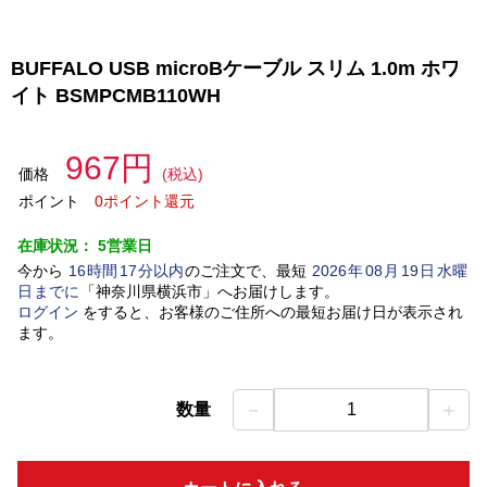
BUFFALO USB microBケーブル スリム 1.0m ホワ
イト BSMPCMB110WH
967円
価格
(税込)
ポイント
0ポイント還元
在庫状況：
5営業日
今から
16
時間
17
分以内
のご注文で、最短
2026
年
08
月
19
日
水曜
日
までに
「
神奈川県横浜市
」
へお届けします。
ログイン
をすると、お客様のご住所への最短お届け日が表示され
ます。
－
＋
数量
1