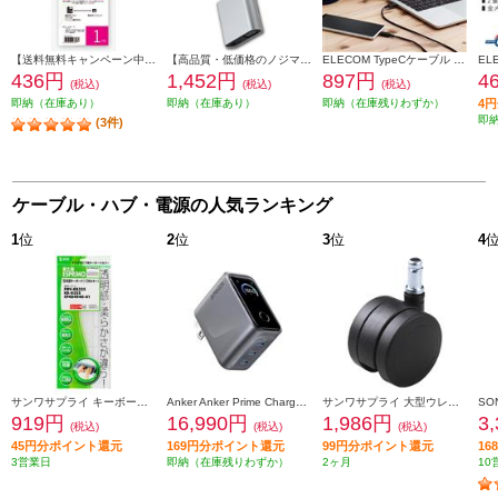
【送料無料キャンペーン中】 ELSONIC 電話線 モジュラーケーブル 1m EFP-RJ1101
【高品質・低価格のノジマブランド】 ELSONIC USB C ⇒ VGA・HDMI 変換アダプター EP-MAHV10
ELECOM TypeCケーブル (USB-C to C) 0.5m 充電 データ転送用 PD 60W 3A USB2.0 RoHS指令準拠 ブラック U2C-CC05NBK2
436円
1,452円
897円
4
(税込)
(税込)
(税込)
即納（在庫あり）
即納（在庫あり）
即納（在庫残りわずか）
4
即
(3件)
ケーブル・ハブ・電源の人気ランキング
1
位
2
位
3
位
4
サンワサプライ キーボードカバー FATFMV325
Anker Anker Prime Charger [160W 3 Ports/シルバー/タッチ式ディスプレイ/USB-C3ポート] A2687N41
サンワサプライ 大型ウレタンチェアキャスター（5個入り） SNC-CAST3
919円
16,990円
1,986円
3
(税込)
(税込)
(税込)
45円分ポイント還元
169円分ポイント還元
99円分ポイント還元
1
3営業日
即納（在庫残りわずか）
2ヶ月
10