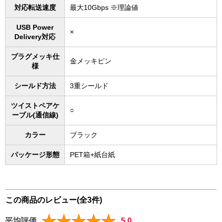
対応転送速度
最大10Gbps ※理論値
USB Power
×
Delivery対応
プラグメッキ仕
金メッキピン
様
シールド方法
3重シールド
ツイストペアケ
○
ーブル(通信線)
カラー
ブラック
パッケージ形態
PET箱+紙台紙
この商品のレビュー(全3件)
平均評価
5.0