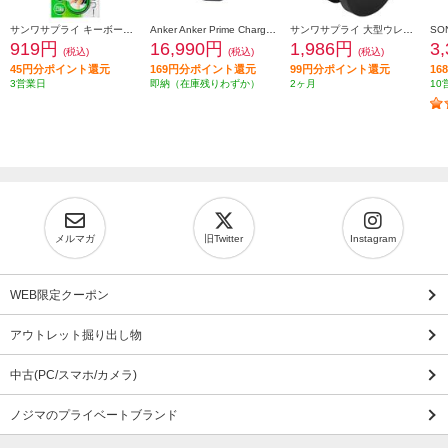
サンワサプライ キーボードカバー FATFMV325
Anker Anker Prime Charger [160W 3 Ports/シルバー/タッチ式ディスプレイ/USB-C3ポート] A2687N41
サンワサプライ 大型ウレタンチェアキャスター（5個入り） SNC-CAST3
919円
16,990円
1,986円
3
(税込)
(税込)
(税込)
45円分ポイント還元
169円分ポイント還元
99円分ポイント還元
1
3営業日
即納（在庫残りわずか）
2ヶ月
10
メルマガ
旧Twitter
Instagram
WEB限定クーポン
アウトレット掘り出し物
中古(PC/スマホ/カメラ)
ノジマのプライベートブランド