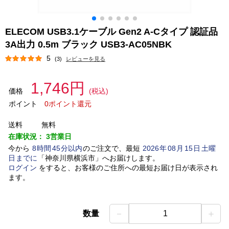
ELECOM USB3.1ケーブル Gen2 A-Cタイプ 認証品
3A出力 0.5m ブラック USB3-AC05NBK
5
(3)
レビューを見る
1,746円
価格
(税込)
ポイント
0ポイント還元
送料
無料
在庫状況：
3営業日
今から
8
時間
45
分以内
のご注文で、最短
2026
年
08
月
15
日
土曜
日
までに
「
神奈川県横浜市
」
へお届けします。
ログイン
をすると、お客様のご住所への最短お届け日が表示され
ます。
－
＋
数量
1