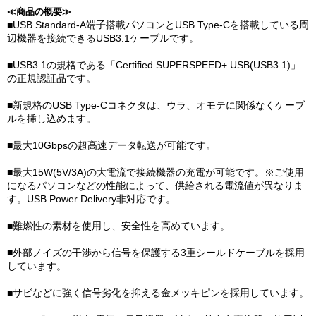
≪商品の概要≫
■USB Standard-A端子搭載パソコンとUSB Type-Cを搭載している周
辺機器を接続できるUSB3.1ケーブルです。
■USB3.1の規格である「Certified SUPERSPEED+ USB(USB3.1)」
の正規認証品です。
■新規格のUSB Type-Cコネクタは、ウラ、オモテに関係なくケーブ
ルを挿し込めます。
■最大10Gbpsの超高速データ転送が可能です。
■最大15W(5V/3A)の大電流で接続機器の充電が可能です。※ご使用
になるパソコンなどの性能によって、供給される電流値が異なりま
す。USB Power Delivery非対応です。
■難燃性の素材を使用し、安全性を高めています。
■外部ノイズの干渉から信号を保護する3重シールドケーブルを採用
しています。
■サビなどに強く信号劣化を抑える金メッキピンを採用しています。