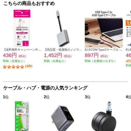
こちらの商品もおすすめ
【送料無料キャンペーン中】 ELSONIC 電話線 モジュラーケーブル 1m EFP-RJ1101
【高品質・低価格のノジマブランド】 ELSONIC USB C ⇒ VGA・HDMI 変換アダプター EP-MAHV10
ELECOM TypeCケーブル (USB-C to C) 0.5m 充電 データ転送用 PD 60W 3A USB2.0 RoHS指令準拠 ブラック U2C-CC05NBK2
436円
1,452円
897円
4
(税込)
(税込)
(税込)
即納（在庫あり）
即納（在庫あり）
即納（在庫残りわずか）
4
即
(3件)
ケーブル・ハブ・電源の人気ランキング
1
位
2
位
3
位
4