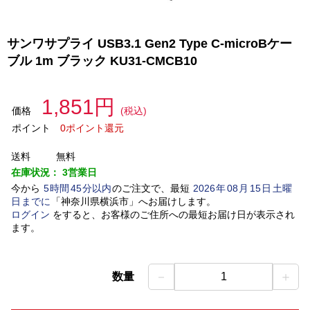
サンワサプライ USB3.1 Gen2 Type C-microBケー
ブル 1m ブラック KU31-CMCB10
1,851円
価格
(税込)
ポイント
0ポイント還元
送料
無料
在庫状況：
3営業日
今から
5
時間
45
分以内
のご注文で、最短
2026
年
08
月
15
日
土曜
日
までに
「
神奈川県横浜市
」
へお届けします。
ログイン
をすると、お客様のご住所への最短お届け日が表示され
ます。
－
＋
数量
1