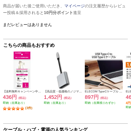
商品が届いた後ご使用いただき、
マイページ
の注文履歴からレビュ
ー投稿＆採用されると
10円分ポイント
進呈
まだレビューはありません
こちらの商品もおすすめ
【送料無料キャンペーン中】 ELSONIC 電話線 モジュラーケーブル 1m EFP-RJ1101
【高品質・低価格のノジマブランド】 ELSONIC USB C ⇒ VGA・HDMI 変換アダプター EP-MAHV10
ELECOM TypeCケーブル (USB-C to C) 0.5m 充電 データ転送用 PD 60W 3A USB2.0 RoHS指令準拠 ブラック U2C-CC05NBK2
436円
1,452円
897円
4
(税込)
(税込)
(税込)
即納（在庫あり）
即納（在庫あり）
即納（在庫残りわずか）
4
即
(3件)
ケーブル・ハブ・電源の人気ランキング