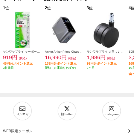
1
位
2
位
3
位
4
サンワサプライ キーボードカバー FATFMV325
Anker Anker Prime Charger [160W 3 Ports/シルバー/タッチ式ディスプレイ/USB-C3ポート] A2687N41
サンワサプライ 大型ウレタンチェアキャスター（5個入り） SNC-CAST3
919円
16,990円
1,986円
3
(税込)
(税込)
(税込)
45円分ポイント還元
169円分ポイント還元
99円分ポイント還元
1
3営業日
即納（在庫残りわずか）
2ヶ月
10
メルマガ
旧Twitter
Instagram
WEB限定クーポン