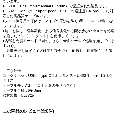
ています。
●USB IF（USB Implementeers Forum）で認証された製品です。
●USB3.1 Gen2 の「SuperSpeed＋USB（転送速度10Gbps）」に対
応した高品質ケーブルです。
●データ信号用の導体は、ノイズの干渉を防ぐ3重シールド構造にな
っています。
●錆にも強く、経年変化による信号劣化の心配が少ない金メッキ処理
を施したピン（コンタクト）を使用しています。
●内部を樹脂モールドで固め、さらに全面シールド処理を施していま
すので、
外部干渉を防ぎノイズ対策も万全です。耐振動・耐衝撃性にも優
れています。
【主な仕様】
コネクタ形状：USB Type-Cコネクタオス－USB3.1 microBコネク
タオス
ケーブル長：約1m（コネクタの長さも含む）
ケーブル直径：約4.5mm
線材規格：UL2725
この商品のレビュー(全0件)