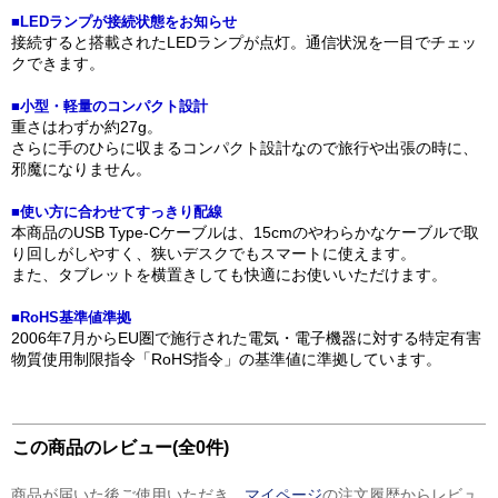
■LEDランプが接続状態をお知らせ
接続すると搭載されたLEDランプが点灯。通信状況を一目でチェッ
クできます。
■小型・軽量のコンパクト設計
重さはわずか約27g。
さらに手のひらに収まるコンパクト設計なので旅行や出張の時に、
邪魔になりません。
■使い方に合わせてすっきり配線
本商品のUSB Type-Cケーブルは、15cmのやわらかなケーブルで取
り回しがしやすく、狭いデスクでもスマートに使えます。
また、タブレットを横置きしても快適にお使いいただけます。
■RoHS基準値準拠
2006年7月からEU圏で施行された電気・電子機器に対する特定有害
物質使用制限指令「RoHS指令」の基準値に準拠しています。
この商品のレビュー(全0件)
商品が届いた後ご使用いただき、
マイページ
の注文履歴からレビュ