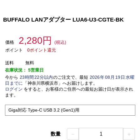
BUFFALO LANアダプター LUA6-U3-CGTE-BK
2,280円
価格
(税込)
ポイント
0ポイント還元
送料
無料
在庫状況：
5営業日
今から
23
時間
22
分以内
のご注文で、最短
2026
年
08
月
19
日
水曜
日
までに
「
神奈川県横浜市
」
へお届けします。
ログイン
をすると、お客様のご住所への最短お届け日が表示され
ます。
Giga対応 Type-C USB 3.2 (Gen1)用
－
＋
数量
1