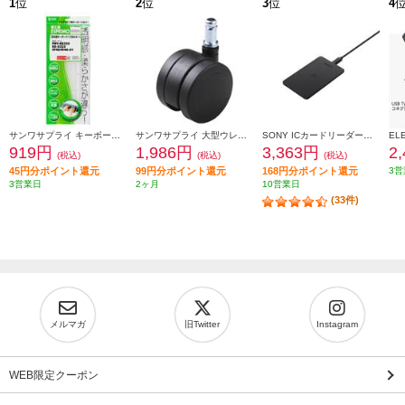
1
位
2
位
3
位
4
サンワサプライ キーボードカバー FATFMV325
サンワサプライ 大型ウレタンチェアキャスター（5個入り） SNC-CAST3
SONY ICカードリーダー・ライター PaSoRi（パソリ）【非接触/確定申告/e-Tax/eLTAX/マイナンバーカード/交通系IC/Windows・masOS対応/2021年11月モデル】 RCS300P
919円
1,986円
3,363円
2
(税込)
(税込)
(税込)
45円分ポイント還元
99円分ポイント還元
168円分ポイント還元
3営
3営業日
2ヶ月
10営業日
(33件)
メルマガ
旧Twitter
Instagram
WEB限定クーポン