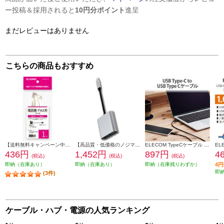
ー投稿＆採用されると
10円分ポイント
進呈
まだレビューはありません
こちらの商品もおすすめ
【送料無料キャンペーン中】 ELSONIC 電話線 モジュラーケーブル 1m EFP-RJ1101
【高品質・低価格のノジマブランド】 ELSONIC USB C ⇒ VGA・HDMI 変換アダプター EP-MAHV10
ELECOM TypeCケーブル (USB-C to C) 0.5m 充電 データ転送用 PD 60W 3A USB2.0 RoHS指令準拠 ブラック U2C-CC05NBK2
436円
1,452円
897円
4
(税込)
(税込)
(税込)
即納（在庫あり）
即納（在庫あり）
即納（在庫残りわずか）
4
即
(3件)
ケーブル・ハブ・電源の人気ランキング