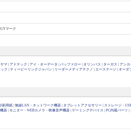
LOGYマーク
ーヤマ
|
アドテック
|
アイ・オーデータ
|
バッファロー
|
オリンパス
|
ターガス
|
アンカ
ニック
|
ティーピーリンクジャパン
|
リーダーメディアテクノ
|
エーステージ
|
オーダ
印刷用紙
|
無線LAN・ネットワーク機器
|
タブレットアクセサリー
|
ストレージ・US
け機器
|
モニター・WEBカメラ・映像音声機器
|
ゲーミングデバイス
|
PC内蔵パーツ
|