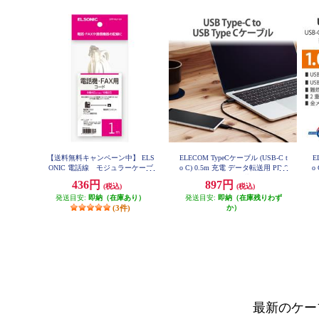
【送料無料キャンペーン中】 ELS
ELECOM TypeCケーブル (USB-C t
E
ONIC 電話線 モジュラーケーブ
o C) 0.5m 充電 データ転送用 PD 6
o
ル 1m EFP-RJ1101
0W 3A USB2.0 RoHS指令準拠 ブラ
W
436円
897円
(税込)
(税込)
ック U2C-CC05NBK2
発送目安:
即納（在庫あり）
発送目安:
即納（在庫残りわず
(3件)
か）
最新のケー