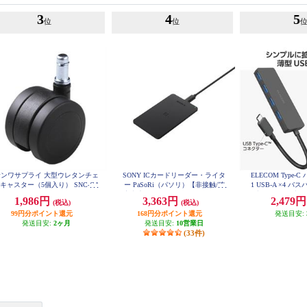
3
4
5
位
位
サンワサプライ 大型ウレタンチェ
SONY ICカードリーダー・ライタ
ELECOM Type-C 
キャスター（5個入り） SNC-CA
ー PaSoRi（パソリ）【非接触/確
1 USB-A ×4 バ
ST3
定申告/e-Tax/eLTAX/マイナンバー
ブル長15cm ブラック
1,986円
3,363円
2,479
(税込)
(税込)
B
カード/交通系IC/Windows・masOS
99円分ポイント還元
対応/2021年11月モデル】 RCS300
168円分ポイント還元
発送目安:
P
発送目安:
2ヶ月
発送目安:
10営業日
(33件)