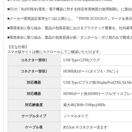
■EUの「RoHS指令(電気・電子機器に対する特定有害物質の使用制限)」に適合
■メーカー環境認定基準を1つ以上満たし、『THINK ECOLOGY』マークを
■環境保全に取り組み、製品の包装容器におけるプラスチック重量を、社内基準
■環境保全に取り組み、製品の包装容器が紙・ダンボール・ポリ袋のみで構成
【主な仕様】
スマホ版サイトは横にスクロールしてご確認いただけます。
コネクター形状1
USB Type-C(TM)プラグ
コネクター形状2
HDMI(R)ポート(タイプA・19ピン)
対応機器
USB Type-Cプラグ側:DisplayPort(TM) 
対応機器
HDMIポート側:HDMIケーブル/ディスプ
対応解像度
最大4K(3840×2160px)/60Hz
ケーブルタイプ
ノーマルタイプ
ケーブル長
約15cm ※コネクター含まず