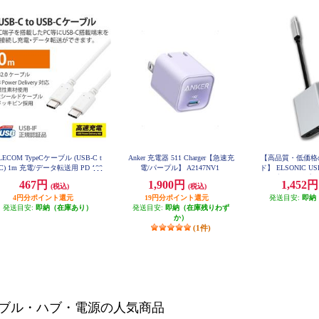
LECOM TypeCケーブル (USB-C t
Anker 充電器 511 Charger【急速充
【高品質・低価格
 C) 1m 充電/データ転送用 PD 100
電/パープル】 A2147NV1
ド】 ELSONIC US
 5A USB2.0 コンパクトコネクタ
DMI 変換アダプター
467円
1,900円
1,452
(税込)
(税込)
ホワイト U2C-CC5PC10NWH
4円分ポイント還元
19円分ポイント還元
発送目安:
即納
発送目安:
即納（在庫あり）
発送目安:
即納（在庫残りわず
か）
(1件)
ブル・ハブ・電源の人気商品