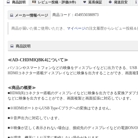
商品説明
レビュー投稿・評価(0件)
延長保証
発送目安
商品コード：
4549550380973
メーカー情報ページ
商品が届いた後ご使用いただき、
マイページ
の注文履歴からレビュー投稿＆
商品説明
≪AD-CHDMIQBK4について≫
パソコンやスマートフォンなどの映像をディスプレイなどに出力できる、USB Typ
HDMIコネクター搭載ディスプレイなどに映像を出力することができ、画面複
≪商品の概要≫
■HDMI(R)コネクター搭載のディスプレイなどに映像を出力できる変換アダプター
などに映像を出力することができ、画面複製と画面拡張に対応しています。
■※HDMIポートからUSB Type-Cプラグへの変換はできません。
■※音声出力に対応しています。
■※映像が正しく表示されない場合は、接続先のディスプレイなどの電源ON/
■※環境、機器により正常に動作しない場合があります。