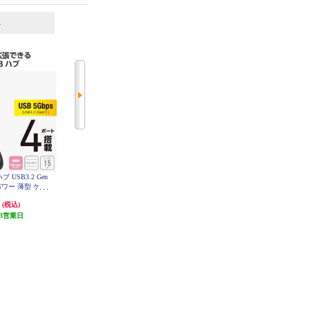
6
7
位
位
位
ハブ USB3.2 Gen
ELECOM TypeCケーブル (USB-C t
Anker 電源タップ Nano Charging St
スパワー 薄型 ケー
o C) 1m 充電/データ転送用 PD 100
ation【AC差込口2/USB-Cポート2/
 U3HC-H040
W 5A USB2.0 コンパクトコネクタ
USB-Aポート2/グレイッシュブル
円
467円
6,990円
(税込)
(税込)
(税込)
K
ホワイト U2C-CC5PC10NWH
ー】 A9129N31
3営業日
4円分ポイント還元
69円分ポイント還元
発送目安:
即納（在庫あり）
発送目安:
10営業日