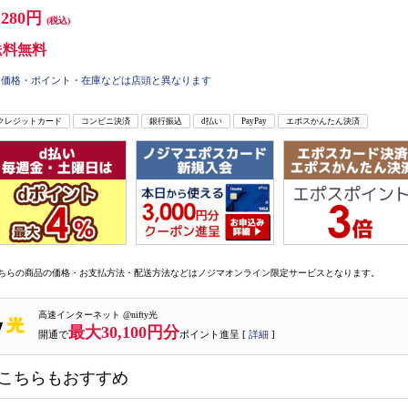
,280円
(税込)
送料無料
価格・ポイント・在庫などは店頭と異なります
クレジットカード
コンビニ決済
銀行振込
d払い
PayPay
エポスかんたん決済
ちらの商品の価格・お支払方法・配送方法などはノジマオンライン限定サービスとなります。
高速インターネット @nifty光
最大30,100円分
開通で
ポイント進呈 [
詳細
]
こちらもおすすめ