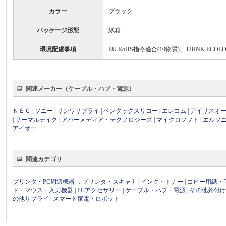
カラー
ブラック
パッケージ形態
紙箱
環境配慮事項
EU RoHS指令適合(10物質)、THINK ECO
関連メーカー（ケーブル・ハブ・電源）
ＮＥＣ
|
ソニー
|
サンワサプライ
|
ペンタックスリコー
|
エレコム
|
アイリスオ
|
サーマルテイク
|
アバーメディア・テクノロジーズ
|
マイクロソフト
|
エルソ
アイオー
関連カテゴリ
プリンタ・PC周辺機器
：
プリンタ・スキャナ
|
インク・トナー
|
コピー用紙・
ド・マウス・入力機器
|
PCアクセサリー
|
ケーブル・ハブ・電源
|
その他外付
の他サプライ
|
スマート家電・ロボット