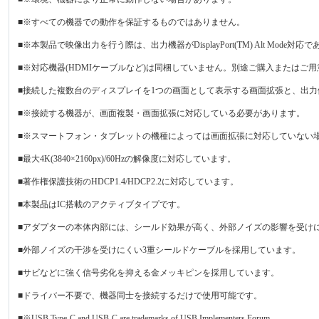
■※すべての機器での動作を保証するものではありません。
■※本製品で映像出力を行う際は、出力機器がDisplayPort(TM) Alt Mode
■※対応機器(HDMIケーブルなど)は同梱していません。別途ご購入またはご
■接続した複数台のディスプレイを1つの画面として表示する画面拡張と、出
■※接続する機器が、画面複製・画面拡張に対応している必要があります。
■※スマートフォン・タブレットの機種によっては画面拡張に対応していない
■最大4K(3840×2160px)/60Hzの解像度に対応しています。
■著作権保護技術のHDCP1.4/HDCP2.2に対応しています。
■本製品はIC搭載のアクティブタイプです。
■アダプターの本体内部には、シールド効果が高く、外部ノイズの影響を受け
■外部ノイズの干渉を受けにくい3重シールドケーブルを採用しています。
■サビなどに強く信号劣化を抑える金メッキピンを採用しています。
■ドライバー不要で、機器同士を接続するだけで使用可能です。
■※USB Type-C and USB-C are trademarks of USB Implementers Forum.