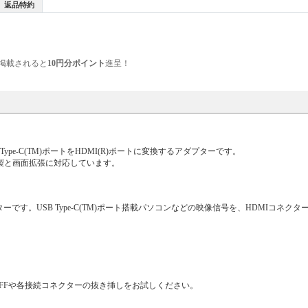
返品特約
掲載されると
10円分ポイント
進呈！
e-C(TM)ポートをHDMI(R)ポートに変換するアダプターです。
製と画面拡張に対応しています。
です。USB Type-C(TM)ポート搭載パソコンなどの映像信号を、HDMIコネク
OFFや各接続コネクターの抜き挿しをお試しください。