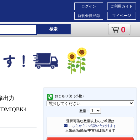
ログイン
ご利用ガイド
新規会員登録
マイページ
0
検索
おまもり便（小物）
映像出力
-CHDMIQBK4
数量：
選択可能な数量以上のご希望は
こちらからご相談いただけます
人気品/品薄品/中古品は除きます