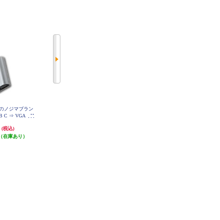
のノジマブラン
ELECOM 変換ケーブル/DisplayPort
ELECOM オーディオ変換アダプタ
B C ⇒ VGA・H
-HDMI/2.0m/ブラック CAC-DPHD
USB-φ3.5mm オーディオ出力 マイ
MI20BK
 EP-MAHV10
ク入力 直挿し コンパクト ブラッ
円
5,380円
2,080円
(税込)
(税込)
(税込)
ク USB-AADC01BK
（在庫あり）
発送目安:
3営業日
発送目安:
3営業日