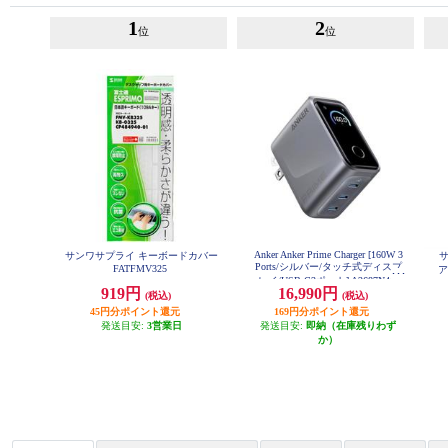
1
2
位
位
Anker Anker Prime Charger [160W 3
サンワサプライ キーボードカバー
Ports/シルバー/タッチ式ディスプ
FATFMV325
ア
レイ/USB-C3ポート] A2687N41
919円
16,990円
(税込)
(税込)
45円分ポイント還元
169円分ポイント還元
発送目安:
3営業日
発送目安:
即納（在庫残りわず
か）