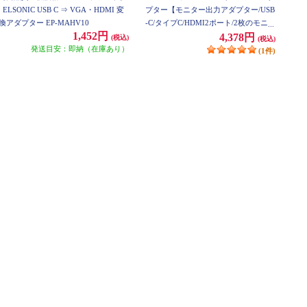
ELSONIC USB C ⇒ VGA・HDMI 変
プター【モニター出力アダプター/USB
換アダプター EP-MAHV10
-C/タイプC/HDMI2ポート/2枚のモニタ
1,452円
ーに出力可能】 ECF-MACAH2
4,378円
(税込)
(税込)
発送目安：即納（在庫あり）
(1件)