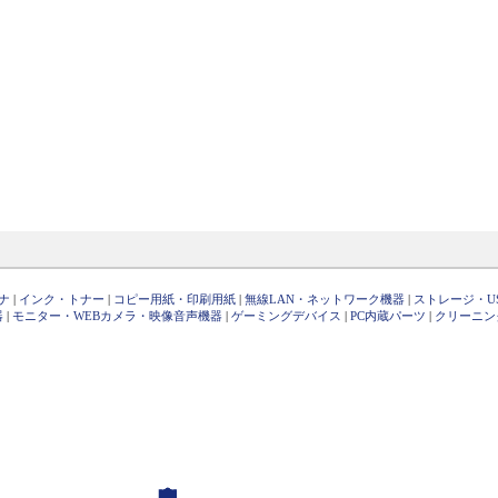
ナ
|
インク・トナー
|
コピー用紙・印刷用紙
|
無線LAN・ネットワーク機器
|
ストレージ・U
器
|
モニター・WEBカメラ・映像音声機器
|
ゲーミングデバイス
|
PC内蔵パーツ
|
クリーニン