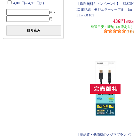
4,000円～4,999円(1)
【送料無料キャンペーン中】
ELSON
IC 電話線 モジュラーケーブル 1m
円 ～
EFP-RJ1101
円
436円
(税込)
発送目安：即納（在庫あり）
絞り込み
(3件)
【高品質・低価格のノジマブランド】