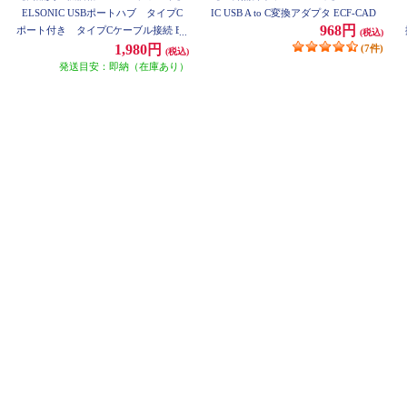
ELSONIC USBポートハブ タイプC
IC USB A to C変換アダプタ ECF-CAD
968円
ポート付き タイプCケーブル接続 EC
(税込)
FCHUB05
1,980円
(7件)
(税込)
発送目安：即納（在庫あり）