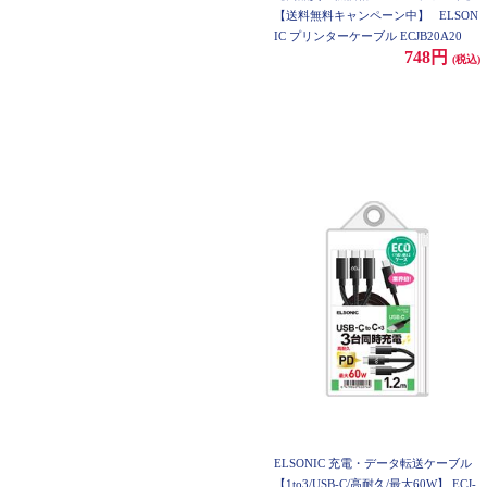
【送料無料キャンペーン中】
ELSON
IC プリンターケーブル ECJB20A20
748円
(税込)
ELSONIC 充電・データ転送ケーブル
【1to3/USB-C/高耐久/最大60W】 ECJ-