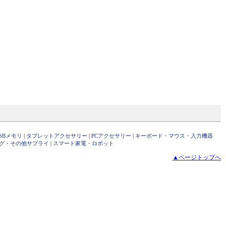
SBメモリ
|
タブレットアクセサリー
|
PCアクセサリー
|
キーボード・マウス・入力機器
グ・その他サプライ
|
スマート家電・ロボット
▲ページトップへ