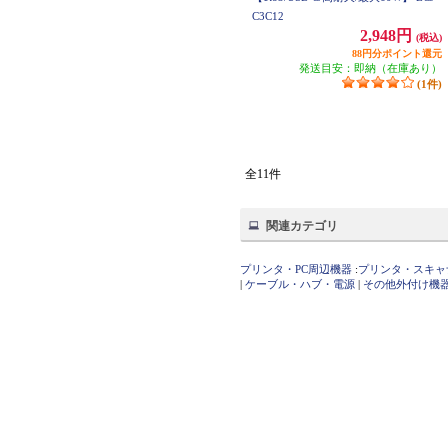
C3C12
2,948円
(税込)
88円分ポイント還元
発送目安：即納（在庫あり）
(1件)
全11件
関連カテゴリ
プリンタ・PC周辺機器
:
プリンタ・スキャ
|
ケーブル・ハブ・電源
|
その他外付け機