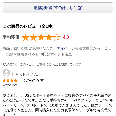
取扱説明書(PDF)はこちら
この商品のレビュー(全1件)
平均評価
4.0
商品が届いた後ご使用いただき、
マイページ
の注文履歴からレビュ
ー投稿＆採用されると
10円分ポイント
進呈
1人の方が、｢このレビューが参考になった｣と投票しています。
じろおおお
さん
よかったです
2025/08/24
使えました。USB-Cポートを増やさずに複数のデバイスを充電でき
たのは良かったです。ただし手持ちのAndroidタブレットとモバイル
バッテリーではPDポートでは充電できませんでした。他のポートで
は充電できました。同時購入した出力表示付きケーブルでも充電で
きました。