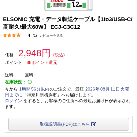
ELSONIC 充電・データ転送ケーブル【1to3/USB-C/
高耐久/最大60W】 ECJ-C3C12
4
(1)
レビューを見る
2,948円
価格
(税込)
ポイント
88ポイント還元
送料
無料
在庫状況：
〇
今から
1
時間
56
分以内
のご注文で、最短
2026
年
08
月
11
日
火曜
日
までに
「
神奈川県横浜市
」
へお届けします。
ログイン
をすると、お客様のご住所への最短お届け日が表示され
ます。
取扱説明書(PDF)はこちら