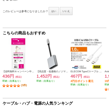
このレビューは参考になりましたか？
はい
いいえ
こちらの商品もおすすめ
【送料無料キャンペーン中】 ELSONIC 電話線 モジュラーケーブル 1m EFP-RJ1101
【高品質・低価格のノジマブランド】 ELSONIC USB C ⇒ VGA・HDMI 変換アダプター EP-MAHV10
ELECOM TypeCケーブル (USB-C to C) 1m 充電/データ転送用 PD 100W 5A USB2.0 コンパクトコネクタ ホワイト U2C-CC5PC10NWH
436円
1,452円
467円
1
(税込)
(税込)
(税込)
即納（在庫あり）
即納（在庫あり）
4円分ポイント還元
1
即納（在庫あり）
即
(3件)
ケーブル・ハブ・電源の人気ランキング