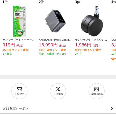
1
位
2
位
3
位
4
サンワサプライ キーボードカバー FATFMV325
Anker Anker Prime Charger [160W 3 Ports/シルバー/タッチ式ディスプレイ/USB-C3ポート] A2687N41
サンワサプライ 大型ウレタンチェアキャスター（5個入り） SNC-CAST3
919円
16,990円
1,986円
3
(税込)
(税込)
(税込)
45円分ポイント還元
169円分ポイント還元
99円分ポイント還元
1
3営業日
即納（在庫残りわずか）
2ヶ月
10
メルマガ
旧Twitter
Instagram
WEB限定クーポン