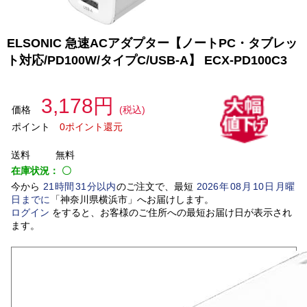
ELSONIC 急速ACアダプター【ノートPC・タブレッ
ト対応/PD100W/タイプC/USB-A】 ECX-PD100C3
3,178円
価格
(税込)
ポイント
0ポイント還元
送料
無料
在庫状況：
〇
今から
21
時間
31
分以内
のご注文で、最短
2026
年
08
月
10
日
月曜
日
までに
「
神奈川県横浜市
」
へお届けします。
ログイン
をすると、お客様のご住所への最短お届け日が表示され
ます。