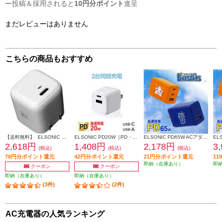
ー投稿＆採用されると
10円分ポイント
進呈
まだレビューはありません
こちらの商品もおすすめ
【送料無料】 ELSONIC 超小型20W PD2.0充電器【ACアダプタ/USB-Cポート/急速充電20W/PD/プラグ折りたたみ】 ECJ-AC20PD03
ELSONIC PD20W［PD・QC対応/Type-C×1/Type-A×1/最大20W/ホワイト］ EC-AC20PDA1
ELSONIC PD65W ACアダプター DeNAベイスターズ【急速充電/PD65W/ACアダプター3個口/PC、携帯、iPad】 EC-PD65WAB
2,618円
1,408円
2,178円
3
(税込)
(税込)
(税込)
78円分ポイント還元
42円分ポイント還元
21円分ポイント還元
1
即納（在庫あり）
即
クーポン
クーポン
即納（在庫あり）
即納（在庫あり）
(3件)
(2件)
AC充電器の人気ランキング