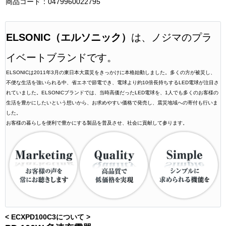
商品コード：0479960022795
ELSONIC（エルソニック）
は、ノジマのプラ
イベートブランドです。
ELSONICは2011年3月の東日本大震災をきっかけに本格始動しました。多くの方が被災し、
不便な生活を強いられる中、省エネで節電でき、電球より約10倍長持ちするLED電球が注目さ
れていました。ELSONICブランドでは、当時高価だったLED電球を、1人でも多くのお客様の
生活を豊かにしたいという想いから、お求めやすい価格で発売し、震災地域への寄付も行いま
した。
お客様の暮らしを便利で豊かにする製品を普及させ、社会に貢献して参ります。
< ECXPD100C3について >