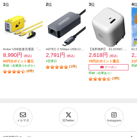
1
位
2
位
3
位
4
Anker USB急速充電器 「ピカチュウ」モデル【65W/3ポート/急速充電/高容量/PowerIQ 4.0/ポケモンコラボ】 B2668N71
ADTEC 2.5Gbps USB-C/RJ45 イーサーネットアダプタ AUCL-V025G-U31
【送料無料】 ELSONIC 超小型20W PD2.0充電器【ACアダプタ/USB-Cポート/急速充電20W/PD/プラグ折りたたみ】 ECJ-AC20PD03
8,990円
2,791円
2,618円
2
(税込)
(税込)
(税込)
89円分ポイント還元
3営業日
78円分ポイント還元
2
即納（在庫残りわずか）
即
(1件)
クーポン
(8件)
即納（在庫あり）
(3件)
メルマガ
旧Twitter
Instagram