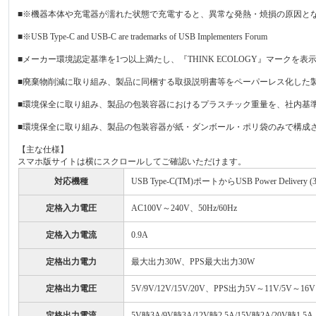
■※機器本体や充電器が濡れた状態で充電すると、異常な発熱・焼損の原因と
■※USB Type-C and USB-C are trademarks of USB Implementers Forum
■メーカー環境認定基準を1つ以上満たし、『THINK ECOLOGY』マークを
■廃棄物削減に取り組み、製品に同梱する取扱説明書等をペーパーレス化した
■環境保全に取り組み、製品の包装容器におけるプラスチック重量を、社内基準
■環境保全に取り組み、製品の包装容器が紙・ダンボール・ポリ袋のみで構成
【主な仕様】
スマホ版サイトは横にスクロールしてご確認いただけます。
対応機種
USB Type-C(TM)ポートからUSB Power Deliv
定格入力電圧
AC100V～240V、50Hz/60Hz
定格入力電流
0.9A
定格出力電力
最大出力30W、PPS最大出力30W
定格出力電圧
5V/9V/12V/15V/20V、PPS出力5V～11V/5V～16V
定格出力電流
5V時3A/9V時3A/12V時2.5A/15V時2A/20V時1