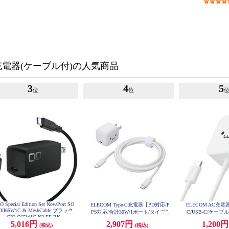
充電器(ケーブル付)の人気商品
3
4
5
位
位
O Special Edition Set NovaPort SO
ELECOM Type-C充電器【PD対応/P
ELECOM AC充電器/
OII65W1C & MeshCable ブラック
PS対応/合計30W/1ポート/タイプC
C/USB-C/ケーブル
CIO-G65W1C-N2-EE-BK
ケーブル付属1.5m/MacBookAir/iPh
B-Aメス1ポート
5,016円
2,907円
1,200
(税込)
(税込)
MPAAC
one/iPad/Android/その他機種対応/