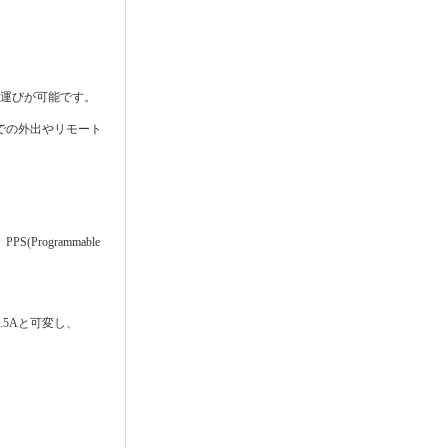
ち運びが可能です。
スでの外出やリモート
rogrammable
V/1.5Aと可変し、