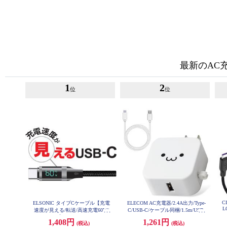
最新のAC
1
2
位
位
CI
ELSONIC タイプCケーブル【充電
ELECOM AC充電器/2.4A出力/Type-
L
速度が見える/転送/高速充電60W/
C/USB-C/ケーブル同梱/1.5m/USB-
1.5m】 ECY-MCC60
Aメス1ポート/ホワイトフェイス
1,408円
1,261円
(税込)
(税込)
MPAACC23