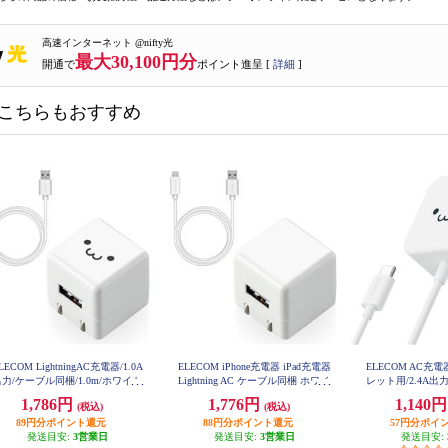
高速インターネット @nifty光
最大30,100円分
開通で
ポイント進呈 [
詳細
]
こちらもおすすめ
LECOM LightningAC充電器/1.0A
ELECOM iPhone充電器 iPad充電器
ELECOM AC充
力/ケーブル同梱/1.0m/ホワイト
Lightning AC ケーブル同梱 ホワイ
レット用/2.4A出力/T
フェイス MPAACL04
ト コンパクト 小型 キューブ 1m
ケーブル一体型/1
1,786円
1,776円
1,140
(税込)
(税込)
MPA-ACL04WH
ェイス MP
89円分ポイント還元
88円分ポイント還元
57円分ポイ
発送目安:
3営業日
発送目安:
3営業日
発送目安: