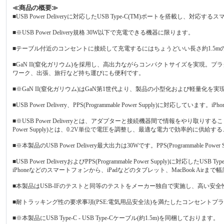
≪商品の概要≫
■USB Power Deliveryに対応したUSB Type-C(TM)ポートを搭載
■※USB Power Delivery規格 30W以下で充電できる機器に限ります。
■テーブル付近のコンセントに接続して充電するにはちょうどいい長さ約1.5
■GaN II(窒化ガリウム)を採用し、高出力ながらコンパクトサイズを実現
ワーク、出張、旅行など持ち運びにも便利です。
■※GaN II(窒化ガリウム)はGaN第1世代より、製品の小型化および軽量化
■USB Power Delivery、PPS(Programmable Power Supply)に
■※USB Power Deliveryとは、アダプターと接続機器間で情報をやり取りす
Power Supply)とは、0.2V単位で電圧を調整し、最適な電力で効率的に供給すること
■※本製品のUSB Power Delivery最大出力は30Wです。PPS(Programmable Pow
■USB Power DeliveryおよびPPS(Programmable Power Supply)に対応
iPhoneなどのスマートフォンから、iPadなどのタブレット、MacBook Air
■本製品はUSB-IFのテストと同等のテストをメーカー独自で実施し、高い安全性が保
■耐トラッキング性の要求事項(PSE:電気用品安全法)を満たしたコンセントプ
■※本製品にUSB Type-C - USB Type-Cケーブル(約1.5m)を同梱しております。