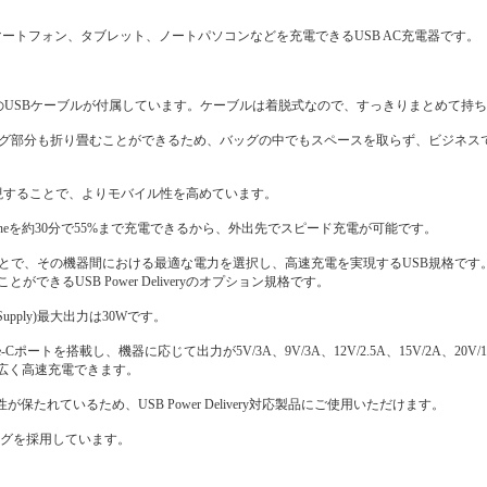
し、対応するスマートフォン、タブレット、ノートパソコンなどを充電できるUSB AC充電器です。
mのUSBケーブルが付属しています。ケーブルは着脱式なので、すっきりまとめて持
。プラグ部分も折り畳むことができるため、バッグの中でもスペースを取らず、ビジネ
を実現することで、よりモバイル性を高めています。
対応しています。iPhoneを約30分で55%まで充電できるから、外出先でスピード充電が可能です。
ることで、その機器間における最適な電力を選択し、高速充電を実現するUSB規格です。PPS(P
ができるUSB Power Deliveryのオプション規格です。
er Supply)最大出力は30Wです。
したUSB Type-Cポートを搭載し、機器に応じて出力が5V/3A、9V/3A、12V/2.5A、15V/2A、20
まで幅広く高速充電できます。
たれているため、USB Power Delivery対応製品にご使用いただけます。
ラグを採用しています。