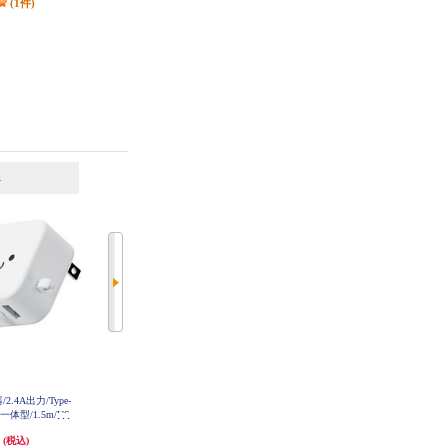
(1件)
(1件)
6
7
位
位
位
2.4A出力/Type-
ELECOM Type-C充電器【PD対応/
ELECOM Type-C充電器 PD 20W 1
一体型/1.5m/US
合計20W/1ポート/タイプC/ケーブ
ポート TypeCケーブル付属 1.5m
/ホワイトフェイス
ル付属1.5m/iPhone/iPad/Android/そ
【iPhone iPad Android その他機器
円
1,806円
1,806円
(税込)
(税込)
(税込)
C22
の他機種対応/ホワイト】 MPA-AC
対応】 しろちゃん(ホワイト×ブラ