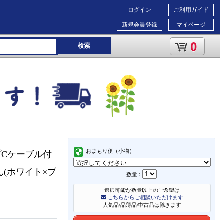
ログイン
ご利用ガイド
新規会員登録
マイページ
0
検索
おまもり便（小物）
イプCケーブル付
ろちゃん(ホワイト×ブ
数量：
選択可能な数量以上のご希望は
こちらからご相談いただけます
人気品/品薄品/中古品は除きます