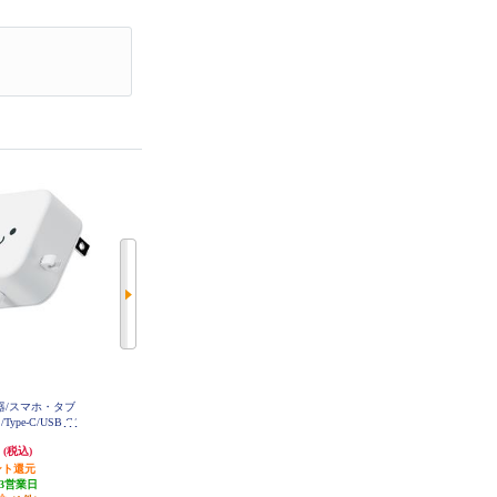
電器/スマホ・タブ
ELECOM スマホ充電器 AC充電器
ELECOM AC充電器/スマホ・タブ
ype-C/USB-C/
タイプC USB-C ケーブル一体型 1.
レット用/2.4A出力/Type-C/USB-C/
.5m/ホワイトフ
5m ホワイト ケーブルクリップ ス
ケーブル一体型/2.5m/ブラック MP
円
1,484円
1,658円
(税込)
(税込)
(税込)
AACC21
AACC20
マホ MPA-ACC20WH
ント還元
74円分ポイント還元
82円分ポイント還元
3営業日
発送目安:
3営業日
発送目安:
3営業日