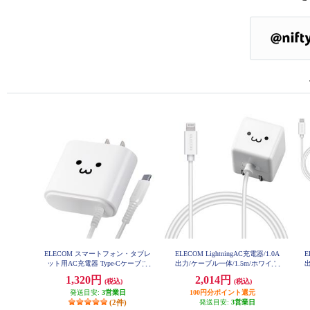
ELECOM スマートフォン・タブレ
ELECOM LightningAC充電器/1.0A
E
ット用AC充電器 Type-Cケーブル
出力/ケーブル一体/1.5m/ホワイト
出
一体型 2.4A 2.5m ホワイトフェイ
フェイス MPAACL02
1,320円
2,014円
(税込)
(税込)
ス MPA-ACC02WF
発送目安:
3営業日
100円分ポイント還元
(2件)
発送目安:
3営業日