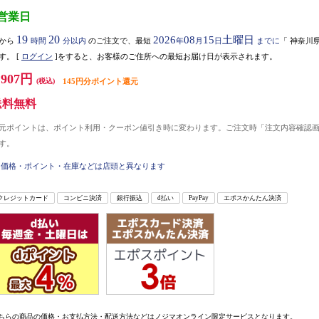
3営業日
19
20
2026
08
15
土曜日
から
時間
分以内
のご注文で、最短
年
月
日
までに
「
神奈川
す。
[
ログイン
]をすると、お客様のご住所への最短お届け日が表示されます。
,907円
(税込)
145円分ポイント還元
送料無料
元ポイントは、ポイント利用・クーポン値引き時に変わります。ご注文時「注文内容確認
す。
価格・ポイント・在庫などは店頭と異なります
クレジットカード
コンビニ決済
銀行振込
d払い
PayPay
エポスかんたん決済
ちらの商品の価格・お支払方法・配送方法などはノジマオンライン限定サービスとなります。