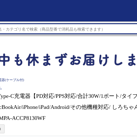
電器(ケーブル付)
ム
 Type-C充電器【PD対応/PPS対応/合計30W/1ポート/タ
acBookAir/iPhone/iPad/Android/その他機種対応/ し
PA-ACCP8130WF