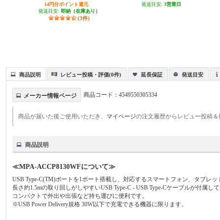
14円分ポイント還元
発送目安:
3営業日
発送目安:
即納（在庫あり）
(3件)
商品説明
レビュー投稿・評価(0件)
延長保証
発送目安
商品コード：
4549550305334
メーカー情報ページ
商品が届いた後ご使用いただき、
マイページ
の注文履歴からレビュー投稿＆
商品説明
≪MPA-ACCP8130WFについて≫
USB Type-C(TM)ポートを1ポート搭載し、対応するスマートフォン、タブ
長さ約1.5mの取り回しがしやすいUSB Type-C - USB Type-Cケーブルが付属
コンパクトで外出や出張など持ち運びに便利です。
※USB Power Delivery規格 30W以下で充電できる機器に限ります。