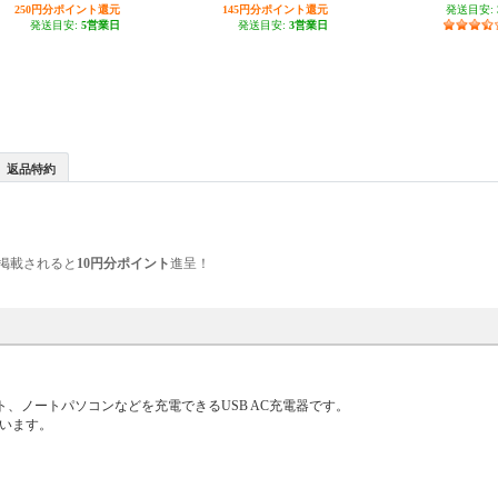
250円分ポイント還元
しろちゃん(ホワイト×ブラック)】
145円分ポイント還元
発送目安:
MPA-ACCP8130WF
発送目安:
5営業日
発送目安:
3営業日
返品特約
掲載されると
10円分ポイント
進呈！
レット、ノートパソコンなどを充電できるUSB AC充電器です。
しています。