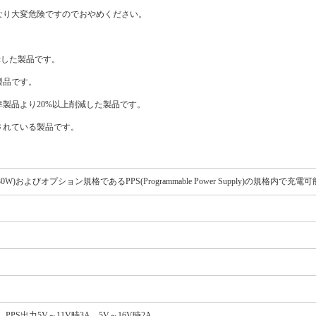
なり大変危険ですのでおやめください。
表示した製品です。
製品です。
製品より20%以上削減した製品です。
されている製品です。
ery (30W)およびオプション規格であるPPS(Programmable Power Supply)の規格内で充
.5A、PPS出力5V～11V時3A、5V～16V時2A