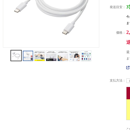
発送目安：
今
ま
2
価格：
還
ま
支払方法：
こ