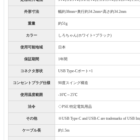
外形寸法
幅約38mm×奥行約34.2mm×高さ約34.2mm
重量
約51g
カラー
しろちゃん(ホワイト×ブラック)
使用可能地域
日本
保証期間
1年間
コネクタ形状
USB Type-Cポート×1
コンセントプラグ仕様
90度スイング構造
使用温度範囲
-10℃～25℃
法令
◇PSE 特定電気用品
その他
※USB Type-C and USB-C are trademarks of USB Im
ケーブル長
約1.5m