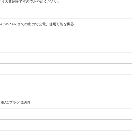
なり大変危険ですのでおやめください。
から12W(5V/2.4A)までの出力で充電、使用可能な機器
mm ※ACプラグ収納時