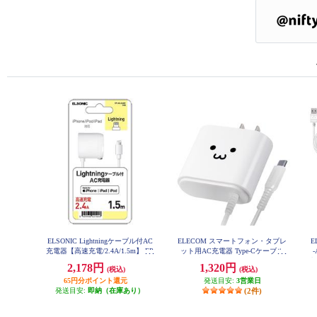
ELSONIC Lightningケーブル付AC
ELECOM スマートフォン・タブレ
E
充電器【高速充電/2.4A/1.5m】 EP
ット用AC充電器 Type-Cケーブル
ACL24A01
一体型 2.4A 2.5m ホワイトフェイ
梱
2,178円
1,320円
(税込)
(税込)
ス MPA-ACC02WF
65円分ポイント還元
発送目安:
3営業日
発送目安:
即納（在庫あり）
(2件)