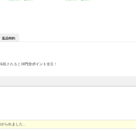
返品特約
掲載されると
10円分ポイント
進呈！
られました...