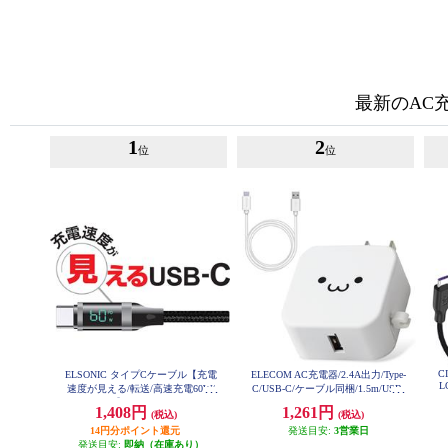
最新のAC
1
2
位
位
CI
ELSONIC タイプCケーブル【充電
ELECOM AC充電器/2.4A出力/Type-
L
速度が見える/転送/高速充電60W/
C/USB-C/ケーブル同梱/1.5m/USB-
1.5m】 ECY-MCC60
Aメス1ポート/ホワイトフェイス
1,408円
1,261円
(税込)
(税込)
MPAACC23
14円分ポイント還元
発送目安:
3営業日
発送目安:
即納（在庫あり）