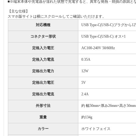
■※端末本体や充電器が濡れた状態で充電すると、異常な発熱・焼損の原因と
【主な仕様】
スマホ版サイトは横にスクロールしてご確認いただけます。
対応機種
USB Type-C(USB-C)プラグ
コネクター形状
USB Type-C(USB-C) オス×1
定格入力電圧
AC100-240V 50/60Hz
定格入力電流
0.35A
定格出力電力
12W
定格出力電圧
5V
定格出力電流
2.4A
外形寸法
約 幅50mm×厚み26mm×高さ50
重量
約134g
カラー
ホワイトフェイス