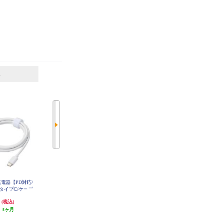
6
7
位
位
位
C充電器【PD対応/
ELECOM Type-C充電器 PD 20W 1
ELECOM LightningAC充電器/1.0A
/タイプC/ケーブ
ポート TypeCケーブル付属 1.5m
出力/ケーブル同梱/1.0m/ホワイト
iPad/Android/そ
【iPhone iPad Android その他機器
フェイス MPAACL04
円
1,806円
1,786円
(税込)
(税込)
(税込)
ト】 MPA-AC
対応】 しろちゃん(ホワイト×ブラ
0WH
:
3ヶ月
ック) MPA-ACCP7620WF
発送目安:
3営業日
89円分ポイント還元
発送目安:
3営業日