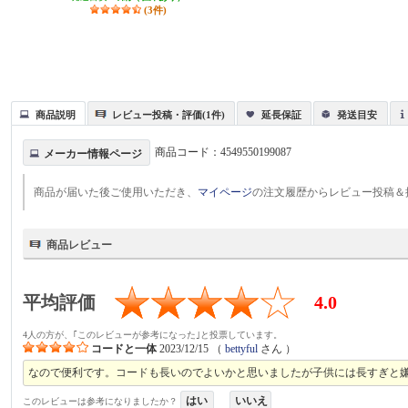
(3件)
商品説明
レビュー投稿・評価(1件)
延長保証
発送目安
商品コード：
4549550199087
メーカー情報ページ
商品が届いた後ご使用いただき、
マイページ
の注文履歴からレビュー投稿＆
商品レビュー
平均評価
4.0
4人の方が、｢このレビューが参考になった｣と投票しています。
コードと一体
2023/12/15
（
bettyful
さん ）
なので便利です。コードも長いのでよいかと思いましたが子供には長すぎと嫌が
はい
いいえ
このレビューは参考になりましたか？