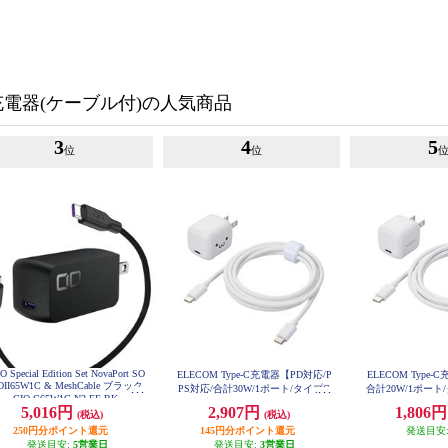
充電器(ケーブル付)の人気商品
3
4
5
位
位
O Special Edition Set NovaPort SO
ELECOM Type-C充電器【PD対応/P
ELECOM Type-
OII65W1C & MeshCable ブラック
PS対応/合計30W/1ポート/タイプC
合計20W/1ポート
CIO-G65W1C-N2-EE-BK
ケーブル付属1.5m/MacBookAir/iPh
ル付属1.5m/iPhone/
5,016円
2,907円
1,806
(税込)
(税込)
one/iPad/Android/その他機種対応/
の他機種対応/ホワイ
CP762
250円分ポイント還元
しろちゃん(ホワイト×ブラック)】
145円分ポイント還元
発送目安
MPA-ACCP8130WF
発送目安:
5営業日
発送目安:
3営業日