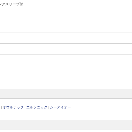
ングスリーブ付
ー
|
オウルテック
|
エルソニック
|
シーアイオー