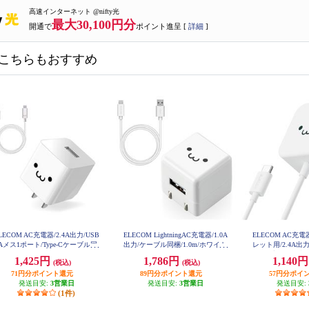
高速インターネット @nifty光
最大30,100円分
開通で
ポイント進呈 [
詳細
]
こちらもおすすめ
LECOM AC充電器/2.4A出力/USB
ELECOM LightningAC充電器/1.0A
ELECOM AC充
-Aメス1ポート/Type-Cケーブル同
出力/ケーブル同梱/1.0m/ホワイト
レット用/2.4A出力/T
(A-C)/1.5m/ホワイトフェイス M
フェイス MPAACL04
ケーブル一体型/1
1,425円
1,786円
1,140
(税込)
(税込)
PA-ACC12WF
ェイス MP
71円分ポイント還元
89円分ポイント還元
57円分ポイ
発送目安:
3営業日
発送目安:
3営業日
発送目安:
(1件)