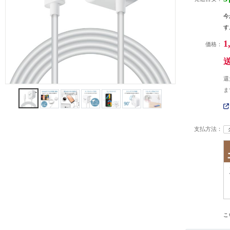
今
す
1
価格：
還
ま
支払方法：
こ