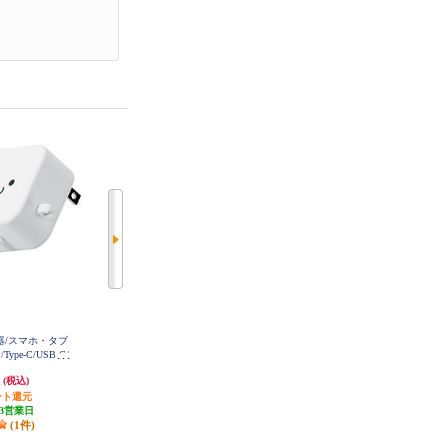
電器/スマホ・タブ
ELECOM スマホ充電器 AC充電器
ELECOM AC充電器/スマホ・タブ
ype-C/USB-C/
タイプC USB-C ケーブル一体型 1.
レット用/2.4A出力/Type-C/USB-C/
.5m/ホワイトフ
5m ホワイト ケーブルクリップ ス
ケーブル一体型/2.5m/ブラック MP
円
1,484円
1,658円
(税込)
(税込)
(税込)
AACC21
AACC20
マホ MPA-ACC20WH
ント還元
74円分ポイント還元
82円分ポイント還元
3営業日
発送目安:
3営業日
発送目安:
3営業日
(1件)
(1件)