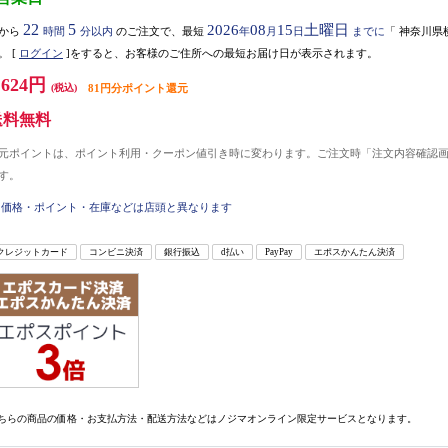
22
5
2026
08
15
土曜日
から
時間
分以内
のご注文で、最短
年
月
日
までに
「
神奈川県
。
[
ログイン
]をすると、お客様のご住所への最短お届け日が表示されます。
,624円
(税込)
81円分ポイント還元
送料無料
元ポイントは、ポイント利用・クーポン値引き時に変わります。ご注文時「注文内容確認
す。
価格・ポイント・在庫などは店頭と異なります
クレジットカード
コンビニ決済
銀行振込
d払い
PayPay
エポスかんたん決済
ちらの商品の価格・お支払方法・配送方法などはノジマオンライン限定サービスとなります。