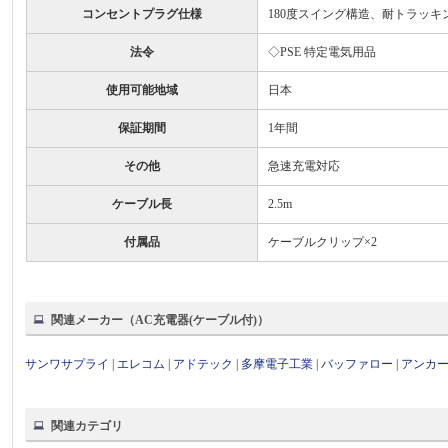
コンセントプラグ仕様
180度スイング構造、耐トラッキ
法令
◇PSE 特定電気用品
使用可能地域
日本
保証期間
1年間
その他
急速充電対応
ケーブル長
2.5m
付属品
ケーブルクリップ×2
関連メーカー（AC充電器(ケーブル付)）
サンワサプライ
|
エレコム
|
アドテック
|
多摩電子工業
|
バッファロー
|
アンカ
関連カテゴリ