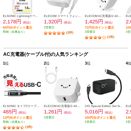
ELSONIC Lightningケーブル付AC充電器【高速充電/2.4A/1.5m】 EPACL24A01
ELECOM スマートフォン・タブレット用AC充電器 Type-Cケーブル一体型 2.4A 2.5m ホワイトフェイス MPA-ACC02WF
ELECOM AC充電器/2.4A出力/USB-Aメス1ポート/Type-Cケーブル同梱(A-C)/1.5m/ホワイトフェイス MPA-ACC12WF
2,178円
1,320円
1,425円
2
(税込)
(税込)
(税込)
65円分ポイント還元
3営業日
71円分ポイント還元
1
即納（在庫あり）
3営業日
3営
(2件)
(1件)
AC充電器(ケーブル付)の人気ランキング
1
位
2
位
3
位
4
ELSONIC タイプCケーブル【充電速度が見える/転送/高速充電60W/1.5m】 ECY-MCC60
ELECOM AC充電器/2.4A出力/Type-C/USB-C/ケーブル同梱/1.5m/USB-Aメス1ポート/ホワイトフェイス MPAACC23
CIO Special Edition Set NovaPort SOLOII65W1C & MeshCable ブラック CIO-G65W1C-N2-EE-BK
465円
1,261円
5,016円
2
(税込)
(税込)
(税込)
13円分ポイント還元
3営業日
250円分ポイント還元
1
即納（在庫あり）
5営業日
3営
(3件)