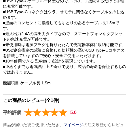
■USB Type-Cケーブル一体型なので、そのまま接続するだけで手軽
に充電可能です。
■USB Type-Cコネクタはウラ、オモテに関係なくケーブルを挿し込
めます。
■壁面のコンセントに接続してもゆとりのあるケーブル長1.5mで
す。
■最大出力2.4Aの高出力タイプなので、スマートフォンやタブレッ
トの急速充電が可能です。
■未使用時は電源プラグを折りたたんで充電器本体に収納可能です。
■USB協会指定の試験に合格した信頼性の高いUSB Type-Cコネクタ
を搭載していますので安心・安全に使用いただけます。
■10年使用できる長寿命(※)設計を実現しています。
■※あくまでも電気設計上の寿命であり、製品の寿命を保証するもの
ではありません。
機能項目 ケーブル長 1.5m
この商品のレビュー(全1件)
平均評価
5.0
商品が届いた後ご使用いただき、
マイページ
の注文履歴からレビュ