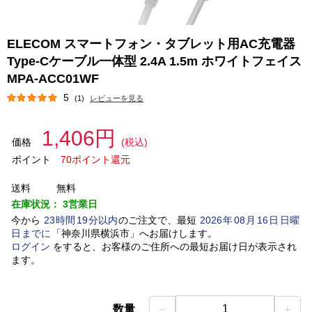
ELECOM スマートフォン・タブレット用AC充電器
Type-Cケーブル一体型 2.4A 1.5m ホワイトフェイス
MPA-ACC01WF
5
(1)
レビューを見る
1,406円
価格
(税込)
ポイント
70ポイント還元
送料
無料
在庫状況：
3営業日
今から
23
時間
19
分以内
のご注文で、最短
2026
年
08
月
16
日
日曜
日
までに
「
神奈川県横浜市
」
へお届けします。
ログイン
をすると、お客様のご住所への最短お届け日が表示され
ます。
－
＋
数量
1