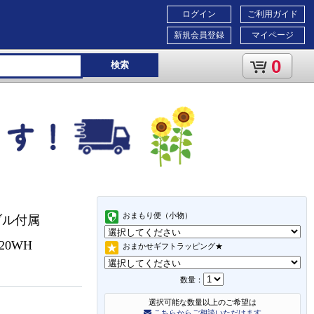
ログイン
ご利用ガイド
新規会員登録
マイページ
0
検索
おまもり便（小物）
ーブル付属
620WH
おまかせギフトラッピング★
数量：
選択可能な数量以上のご希望は
こちらからご相談いただけます