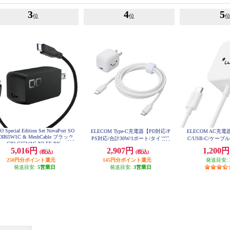
3
4
5
位
位
O Special Edition Set NovaPort SO
ELECOM Type-C充電器【PD対応/P
ELECOM AC充電器/
OII65W1C & MeshCable ブラック
PS対応/合計30W/1ポート/タイプC
C/USB-C/ケーブル
CIO-G65W1C-N2-EE-BK
ケーブル付属1.5m/MacBookAir/iPh
B-Aメス1ポート
5,016円
2,907円
1,200
(税込)
(税込)
MPAAC
one/iPad/Android/その他機種対応/
250円分ポイント還元
しろちゃん(ホワイト×ブラック)】
145円分ポイント還元
発送目安:
MPA-ACCP8130WF
発送目安:
5営業日
発送目安:
3営業日