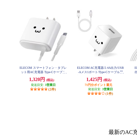
ELECOM スマートフォン・タブレ
ELECOM AC充電器/2.4A出力/USB
E
ット用AC充電器 Type-Cケーブル
-Aメス1ポート/Type-Cケーブル同
出
一体型 2.4A 2.5m ホワイトフェイ
梱(A-C)/1.5m/ホワイトフェイス M
1,320円
1,425円
(税込)
(税込)
PA-ACC12WF
ス MPA-ACC02WF
発送目安:
3営業日
71円分ポイント還元
(2件)
発送目安:
3営業日
(1件)
最新のAC