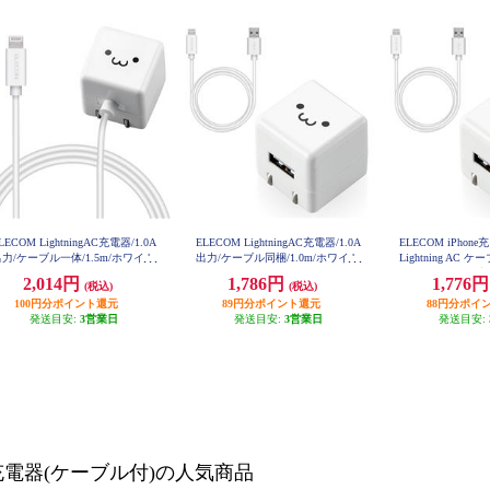
LECOM LightningAC充電器/1.0A
ELECOM LightningAC充電器/1.0A
ELECOM iPhone
力/ケーブル一体/1.5m/ホワイト
出力/ケーブル同梱/1.0m/ホワイト
Lightning AC
フェイス MPAACL02
フェイス MPAACL04
ト コンパクト 小
2,014円
1,786円
1,776
(税込)
(税込)
MPA-AC
100円分ポイント還元
89円分ポイント還元
88円分ポイ
発送目安:
3営業日
発送目安:
3営業日
発送目安:
充電器(ケーブル付)の人気商品