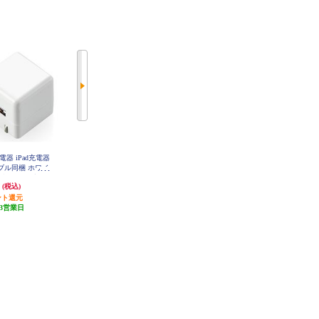
充電器 iPad充電器
ELECOM AC充電器/スマホ・タブ
ELECOM スマホ充電器 AC充電器
 ケーブル同梱 ホワイ
レット用/2.4A出力/Type-C/USB-C/
タイプC USB-C ケーブル一体型 1.
型 キューブ 1m
ケーブル一体型/1.5m/ホワイトフ
5m ホワイト ケーブルクリップ ス
円
1,140円
1,484円
(税込)
(税込)
(税込)
L04WH
ェイス MPAACC20
マホ MPA-ACC20WH
ント還元
57円分ポイント還元
74円分ポイント還元
3営業日
発送目安:
3営業日
発送目安:
3営業日
(1件)