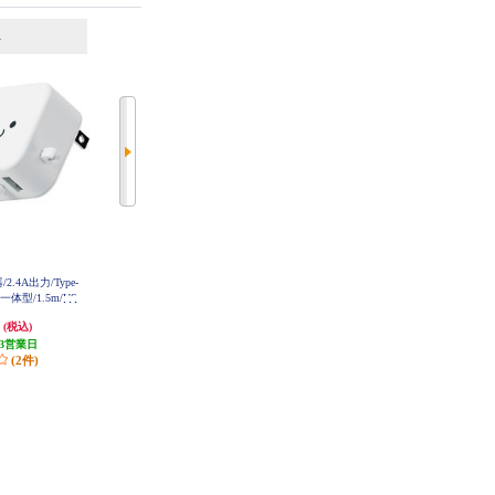
6
7
位
位
位
2.4A出力/Type-
ELECOM Type-C充電器【PD対応/
ELECOM Type-C充電器 PD 20W 1
一体型/1.5m/US
合計20W/1ポート/タイプC/ケーブ
ポート TypeCケーブル付属 1.5m
/ホワイトフェイス
ル付属1.5m/iPhone/iPad/Android/そ
【iPhone iPad Android その他機器
円
1,806円
1,806円
(税込)
(税込)
(税込)
C22
の他機種対応/ホワイト】 MPA-AC
対応】 しろちゃん(ホワイト×ブラ
CP7620WH
3営業日
発送目安:
3ヶ月
ック) MPA-ACCP7620WF
発送目安:
3営業日
(2件)