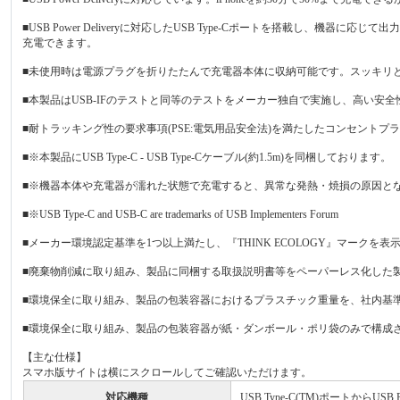
■USB Power Deliveryに対応したUSB Type-Cポートを搭載し、機器に応じて
充電できます。
■未使用時は電源プラグを折りたたんで充電器本体に収納可能です。スッキリ
■本製品はUSB-IFのテストと同等のテストをメーカー独自で実施し、高い安全性が保
■耐トラッキング性の要求事項(PSE:電気用品安全法)を満たしたコンセントプ
■※本製品にUSB Type-C - USB Type-Cケーブル(約1.5m)を同梱しております。
■※機器本体や充電器が濡れた状態で充電すると、異常な発熱・焼損の原因と
■※USB Type-C and USB-C are trademarks of USB Implementers Forum
■メーカー環境認定基準を1つ以上満たし、『THINK ECOLOGY』マークを
■廃棄物削減に取り組み、製品に同梱する取扱説明書等をペーパーレス化した
■環境保全に取り組み、製品の包装容器におけるプラスチック重量を、社内基準
■環境保全に取り組み、製品の包装容器が紙・ダンボール・ポリ袋のみで構成
【主な仕様】
スマホ版サイトは横にスクロールしてご確認いただけます。
対応機種
USB Type-C(TM)ポートからUSB 