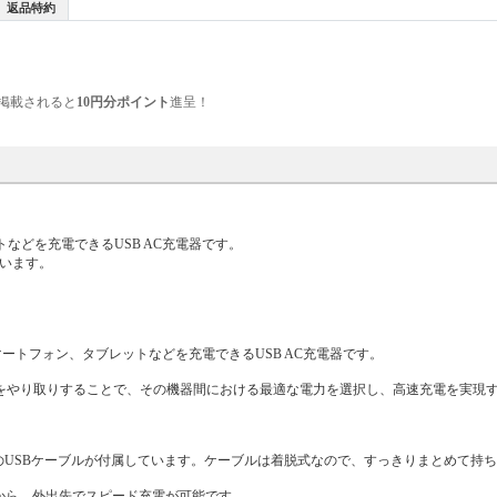
返品特約
掲載されると
10円分ポイント
進呈！
ットなどを充電できるUSB AC充電器です。
しています。
、対応するスマートフォン、タブレットなどを充電できるUSB AC充電器です。
機器間で情報をやり取りすることで、その機器間における最適な電力を選択し、高速充電を実現
mのUSBケーブルが付属しています。ケーブルは着脱式なので、すっきりまとめて持
充電できるから、外出先でスピード充電が可能です。