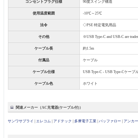
コンセントプラグ仕様
90度スイング構造
使用温度範囲
-10℃～25℃
法令
◇PSE 特定電気用品
その他
※USB Type-C and USB-C are tradem
ケーブル長
約1.5m
付属品
ケーブル
ケーブル仕様
USB Type-C - USB Type-Cケーブ
ケーブル色
ホワイト
関連メーカー（AC充電器(ケーブル付)）
サンワサプライ
|
エレコム
|
アドテック
|
多摩電子工業
|
バッファロー
|
アンカ