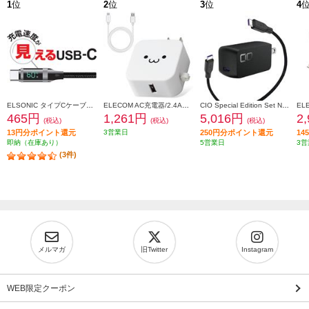
1
位
2
位
3
位
4
ELSONIC タイプCケーブル【充電速度が見える/転送/高速充電60W/1.5m】 ECY-MCC60
ELECOM AC充電器/2.4A出力/Type-C/USB-C/ケーブル同梱/1.5m/USB-Aメス1ポート/ホワイトフェイス MPAACC23
CIO Special Edition Set NovaPort SOLOII65W1C & MeshCable ブラック CIO-G65W1C-N2-EE-BK
465円
1,261円
5,016円
2
(税込)
(税込)
(税込)
13円分ポイント還元
3営業日
250円分ポイント還元
1
即納（在庫あり）
5営業日
3営
(3件)
メルマガ
旧Twitter
Instagram
WEB限定クーポン