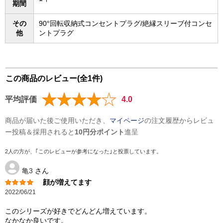
期間
その
90°回転収納式コンセントプラグ/絶縁スリーブ付コンセ
他
ントプラグ
この商品のレビュー(全1件)
平均評価
4.0
商品が届いた後ご使用いただき、
マイページ
の注文履歴からレビュ
ー投稿＆採用されると
10円分ポイント
進呈
2人の方が、｢このレビューが参考になった｣と投票しています。
亀3
さん
顔が増えてます
2022/06/21
このシリーズが好きでどんどん増えています。
なかなか良いです。