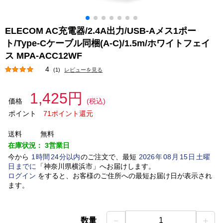
ELECOM AC充電器/2.4A出力/USB-Aメス1ポー
ト/Type-Cケーブル同梱(A-C)/1.5m/ホワイトフェイ
ス MPA-ACC12WF
4
(1)
レビューを見る
1,425円
価格
(税込)
ポイント
71ポイント還元
送料
無料
在庫状況：
3営業日
今から
1
時間
24
分以内
のご注文で、最短
2026
年
08
月
15
日
土曜
日
までに
「
神奈川県横浜市
」
へお届けします。
ログイン
をすると、お客様のご住所への最短お届け日が表示され
ます。
－
＋
数量
1