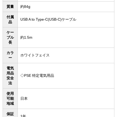
質量
約84g
付属
USB A to Type-C(USB-C)ケーブル
品
ケー
ブル
約1.5m
長
カラ
ホワイトフェイス
ー
電気
用品
◇PSE 特定電気用品
安全
法
使用
可能
日本
地域
保証
1年