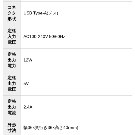
コネ
クタ
USB Type-A(メス)
形状
定格
入力
AC100-240V 50/60Hz
電圧
定格
出力
12W
電力
定格
出力
5V
電圧
定格
出力
2.4A
電流
外形
幅36×奥行き36×高さ40(mm)
寸法