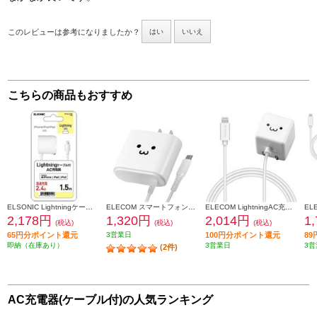
このレビューは参考になりましたか？
はい
いいえ
こちらの商品もおすすめ
ELSONIC Lightningケーブル付AC充電器【高速充電/2.4A/1.5m】 EPACL24A01
ELECOM スマートフォン・タブレット用AC充電器 Type-Cケーブル一体型 2.4A 2.5m ホワイトフェイス MPA-ACC02WF
ELECOM LightningAC充電器/1.0A出力/ケーブル一体/1.5m/ホワイトフェイス MPAACL02
2,178円
1,320円
2,014円
1
(税込)
(税込)
(税込)
65円分ポイント還元
3営業日
100円分ポイント還元
8
即納（在庫あり）
3営業日
3営
(2件)
AC充電器(ケーブル付)の人気ランキング