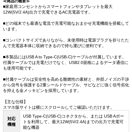
≪商品の概要≫
■家庭用コンセントからスマートフォンやタブレットを最大
12W(5V/2.4A)出力で充電できるAC充電器です。
■どの端末でも最適な電流で充電可能なおまかせ充電機能を搭載して
います。
■コンパクトサイズでありながら、未使用時は電源プラグを折りたた
んで充電器本体に収納できるので持ち運びに便利です。
■本製品にはUSB A to Type-C(USB-C)ケーブルが付属しています。
付属ケーブルでは充電だけでなく、USB2.0規格によるデータ通信に
も使用可能です。
■付属ケーブルは安全性を高める難燃性の素材と、外部ノイズの干渉
から信号を保護する2重シールドケーブル、サビなどに強く信号劣化
を抑える金メッキピンを採用しています。
【主な仕様】
スマホ版サイトは横にスクロールしてご確認いただけます。
USB Type-C(USB-C)コネクタから、または USB Aポー
対応
トを利用して、最大12W(5V/2.4A)までの出力で充電可
機種
能な機器