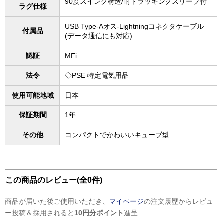
90度スイング構造/耐トラッキングスリーブ付
ラグ仕様
USB Type-Aオス-Lightningコネクタケーブル
付属品
(データ通信にも対応)
認証
MFi
法令
◇PSE 特定電気用品
使用可能地域
日本
保証期間
1年
その他
コンパクトでかわいいキューブ型
この商品のレビュー(全0件)
商品が届いた後ご使用いただき、
マイページ
の注文履歴からレビュ
ー投稿＆採用されると
10円分ポイント
進呈