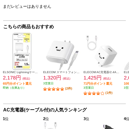
まだレビューはありません
こちらの商品もおすすめ
ELSONIC Lightningケーブル付AC充電器【高速充電/2.4A/1.5m】 EPACL24A01
ELECOM スマートフォン・タブレット用AC充電器 Type-Cケーブル一体型 2.4A 2.5m ホワイトフェイス MPA-ACC02WF
ELECOM AC充電器/2.4A出力/USB-Aメス1ポート/Type-Cケーブル同梱(A-C)/1.5m/ホワイトフェイス MPA-ACC12WF
2,178円
1,320円
1,425円
2
(税込)
(税込)
(税込)
65円分ポイント還元
3営業日
71円分ポイント還元
1
即納（在庫あり）
3営業日
3営
(2件)
(1件)
AC充電器(ケーブル付)の人気ランキング
1
位
2
位
3
位
4