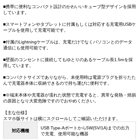
■携帯に便利なコンパクト設計のかわいいキューブ型デザインを採用
しています。
■スマートフォンやタブレットに付属もしくは対応する充電用USBケ
ーブルを使用して充電可能です。
■付属のLightningケーブルは、充電だけでなくパソコンとのデータ
通信にも使用可能です。
■壁面のコンセントに接続してもゆとりのあるケーブル長1.5mを採
用しています。
■コンパクトサイズでありながら、未使用時は電源プラグを折りたた
んで充電器本体に収納できるので持ち運びに便利です。
■※端末本体や充電器が濡れた状態で充電すると、異常な発熱・焼損
の原因となり大変危険ですのでおやめください。
【主な仕様】
スマホ版サイトは横にスクロールしてご確認いただけます。
USB Type-Aポートから5W(5V/1A)までの出力
対応機種
で充電、使用可能な機器