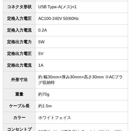
コネクタ形状
USB Type-A(メス)×1
定格入力電圧
AC100-240V 50/60Hz
定格入力電流
0.2A
定格出力電力
5W
定格出力電圧
5V
定格出力電流
1A
約 幅30mm×厚み30mm×高さ30mm ※ACプラ
外形寸法
グ収納時
重量
約70g
ケーブル長
約1.5m
カラー
ホワイトフェイス
コンセントプ