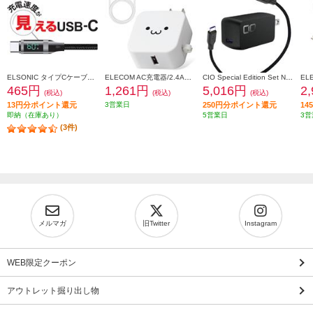
ELSONIC タイプCケーブル【充電速度が見える/転送/高速充電60W/1.5m】 ECY-MCC60
ELECOM AC充電器/2.4A出力/Type-C/USB-C/ケーブル同梱/1.5m/USB-Aメス1ポート/ホワイトフェイス MPAACC23
CIO Special Edition Set NovaPort SOLOII65W1C & MeshCable ブラック CIO-G65W1C-N2-EE-BK
465円
1,261円
5,016円
2
(税込)
(税込)
(税込)
13円分ポイント還元
3営業日
250円分ポイント還元
1
即納（在庫あり）
5営業日
3営
(3件)
メルマガ
旧Twitter
Instagram
WEB限定クーポン
アウトレット掘り出し物