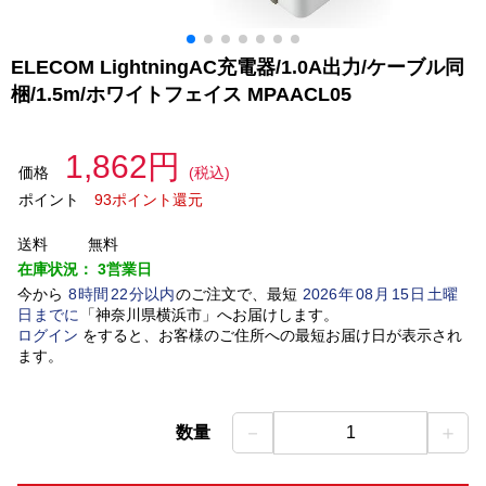
ELECOM LightningAC充電器/1.0A出力/ケーブル同
梱/1.5m/ホワイトフェイス MPAACL05
1,862円
価格
(税込)
ポイント
93ポイント還元
送料
無料
在庫状況：
3営業日
今から
8
時間
22
分以内
のご注文で、最短
2026
年
08
月
15
日
土曜
日
までに
「
神奈川県横浜市
」
へお届けします。
ログイン
をすると、お客様のご住所への最短お届け日が表示され
ます。
－
＋
数量
1