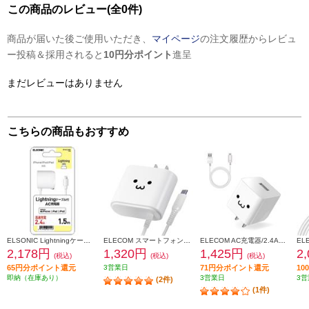
この商品のレビュー(全0件)
商品が届いた後ご使用いただき、
マイページ
の注文履歴からレビュ
ー投稿＆採用されると
10円分ポイント
進呈
まだレビューはありません
こちらの商品もおすすめ
ELSONIC Lightningケーブル付AC充電器【高速充電/2.4A/1.5m】 EPACL24A01
ELECOM スマートフォン・タブレット用AC充電器 Type-Cケーブル一体型 2.4A 2.5m ホワイトフェイス MPA-ACC02WF
ELECOM AC充電器/2.4A出力/USB-Aメス1ポート/Type-Cケーブル同梱(A-C)/1.5m/ホワイトフェイス MPA-ACC12WF
2,178円
1,320円
1,425円
2
(税込)
(税込)
(税込)
65円分ポイント還元
3営業日
71円分ポイント還元
1
即納（在庫あり）
3営業日
3営
(2件)
(1件)