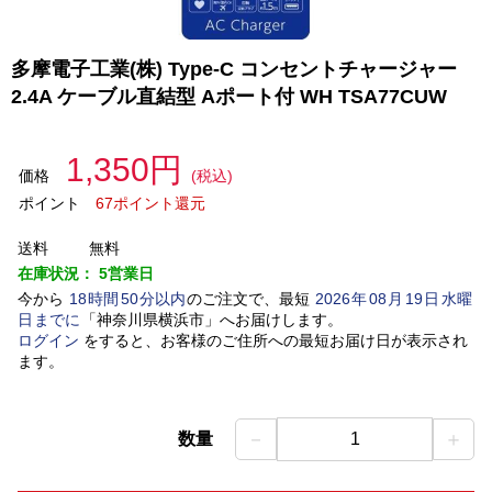
多摩電子工業(株) Type-C コンセントチャージャー
2.4A ケーブル直結型 Aポート付 WH TSA77CUW
1,350円
価格
(税込)
ポイント
67ポイント還元
送料
無料
在庫状況：
5営業日
今から
18
時間
50
分以内
のご注文で、最短
2026
年
08
月
19
日
水曜
日
までに
「
神奈川県横浜市
」
へお届けします。
ログイン
をすると、お客様のご住所への最短お届け日が表示され
ます。
－
＋
数量
1