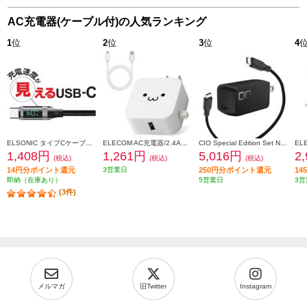
AC充電器(ケーブル付)の人気ランキング
1
位
2
位
3
位
4
ELSONIC タイプCケーブル【充電速度が見える/転送/高速充電60W/1.5m】 ECY-MCC60
ELECOM AC充電器/2.4A出力/Type-C/USB-C/ケーブル同梱/1.5m/USB-Aメス1ポート/ホワイトフェイス MPAACC23
CIO Special Edition Set NovaPort SOLOII65W1C & MeshCable ブラック CIO-G65W1C-N2-EE-BK
1,408円
1,261円
5,016円
2
(税込)
(税込)
(税込)
14円分ポイント還元
3営業日
250円分ポイント還元
1
即納（在庫あり）
5営業日
3営
(3件)
メルマガ
旧Twitter
Instagram