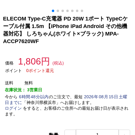
ELECOM Type-C充電器 PD 20W 1ポート TypeCケ
ーブル付属 1.5m 【iPhone iPad Android その他機
器対応】 しろちゃん(ホワイト×ブラック) MPA-
ACCP7620WF
1,806円
価格
(税込)
ポイント
0ポイント還元
送料
無料
在庫状況：
3営業日
今から
6
時間
48
分以内
のご注文で、最短
2026
年
08
月
15
日
土曜
日
までに
「
神奈川県横浜市
」
へお届けします。
ログイン
をすると、お客様のご住所への最短お届け日が表示され
ます。