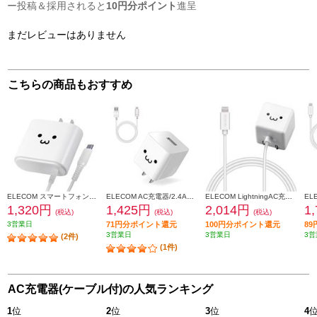
ー投稿＆採用されると
10円分ポイント
進呈
まだレビューはありません
こちらの商品もおすすめ
ELECOM スマートフォン・タブレット用AC充電器 Type-Cケーブル一体型 2.4A 2.5m ホワイトフェイス MPA-ACC02WF
ELECOM AC充電器/2.4A出力/USB-Aメス1ポート/Type-Cケーブル同梱(A-C)/1.5m/ホワイトフェイス MPA-ACC12WF
ELECOM LightningAC充電器/1.0A出力/ケーブル一体/1.5m/ホワイトフェイス MPAACL02
1,320円
1,425円
2,014円
1
(税込)
(税込)
(税込)
3営業日
71円分ポイント還元
100円分ポイント還元
8
3営業日
3営業日
3営
(2件)
(1件)
AC充電器(ケーブル付)の人気ランキング
1
位
2
位
3
位
4