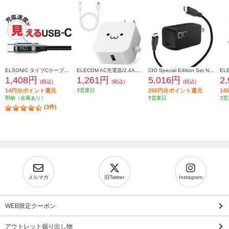
ELSONIC タイプCケーブル【充電速度が見える/転送/高速充電60W/1.5m】 ECY-MCC60
ELECOM AC充電器/2.4A出力/Type-C/USB-C/ケーブル同梱/1.5m/USB-Aメス1ポート/ホワイトフェイス MPAACC23
CIO Special Edition Set NovaPort SOLOII65W1C & MeshCable ブラック CIO-G65W1C-N2-EE-BK
1,408円
1,261円
5,016円
2
(税込)
(税込)
(税込)
14円分ポイント還元
3営業日
250円分ポイント還元
1
即納（在庫あり）
5営業日
3営
(3件)
メルマガ
旧Twitter
Instagram
WEB限定クーポン
アウトレット掘り出し物