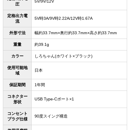
5V/9V/12V
圧
定格出力電
5V時3A/9V時2.22A/12V時1.67A
流
外形寸法
幅約33.7mm×奥行約33.7mm×高さ約33.7mm
重量
約39.1g
カラー
しろちゃん(ホワイト×ブラック)
使用可能地
日本
域
保証期間
1年間
コネクター
USB Type-Cポート×1
形状
コンセント
90度スイング構造
プラグ仕様