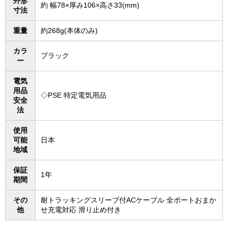
外形
約 幅78×厚み106×高さ33(mm)
寸法
重量
約268g(本体のみ)
カラ
ブラック
ー
電気
用品
◇PSE 特定電気用品
安全
法
使用
可能
日本
地域
保証
1年
期間
その
耐トラッキングスリーブ付ACケーブル 全ポートおまか
他
せ充電対応 滑り止め付き