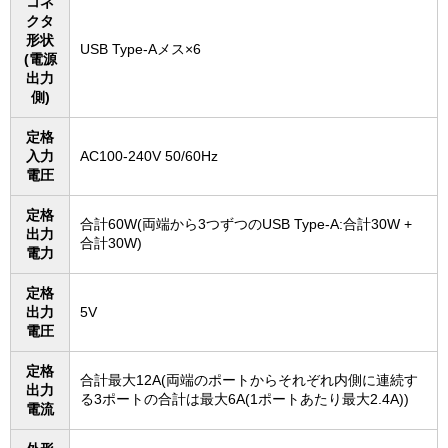
コネ
クタ
形状
USB Type-Aメス×6
(電源
出力
側)
定格
入力
AC100-240V 50/60Hz
電圧
定格
合計60W(両端から3つずつのUSB Type-A:合計30W +
出力
合計30W)
電力
定格
出力
5V
電圧
定格
合計最大12A(両端のポートからそれぞれ内側に連続す
出力
る3ポートの合計は最大6A(1ポートあたり最大2.4A))
電流