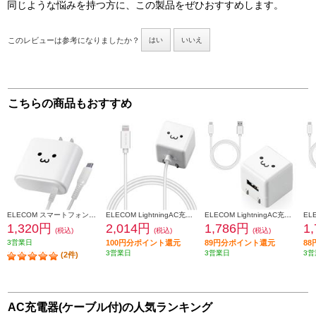
同じような悩みを持つ方に、この製品をぜひおすすめします。
このレビューは参考になりましたか？
はい
いいえ
こちらの商品もおすすめ
ELECOM スマートフォン・タブレット用AC充電器 Type-Cケーブル一体型 2.4A 2.5m ホワイトフェイス MPA-ACC02WF
ELECOM LightningAC充電器/1.0A出力/ケーブル一体/1.5m/ホワイトフェイス MPAACL02
ELECOM LightningAC充電器/1.0A出力/ケーブル同梱/1.0m/ホワイトフェイス MPAACL04
1,320円
2,014円
1,786円
1
(税込)
(税込)
(税込)
3営業日
100円分ポイント還元
89円分ポイント還元
8
3営業日
3営業日
3営
(2件)
AC充電器(ケーブル付)の人気ランキング