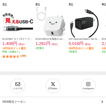
1
位
2
位
3
位
4
ELSONIC タイプCケーブル【充電速度が見える/転送/高速充電60W/1.5m】 ECY-MCC60
ELECOM AC充電器/2.4A出力/Type-C/USB-C/ケーブル同梱/1.5m/USB-Aメス1ポート/ホワイトフェイス MPAACC23
CIO Special Edition Set NovaPort SOLOII65W1C & MeshCable ブラック CIO-G65W1C-N2-EE-BK
1,408円
1,261円
5,016円
2
(税込)
(税込)
(税込)
14円分ポイント還元
3営業日
250円分ポイント還元
1
即納（在庫あり）
5営業日
3営
(3件)
メルマガ
旧Twitter
Instagram
WEB限定クーポン