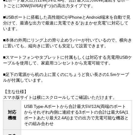
■1ポート最大出力12W(5V/2.4A)、合計最大出力60W(連続するポー
トごとに30W(5V/6A)ずつ)の高出力タイプです。
■USBポートに搭載した高性能ICがiPhoneとAndroid端末を自動で見
分けて、最適な出力で最速に充電できる“おまかせ充電”に対応して
います。
■本体の外周にリング上の滑り止めラバーが付いているので、横向き
に置いても、縦向きに置いても安定して設置できます。
■スマートフォンやタブレットに付属もしくは対応する充電用USBケ
ーブルを使用して、家庭用コンセントから充電可能です。
■足下の電源から机の上に置くのにちょうど良い長さの1.5mケーブ
ルが付属しています。
【主な仕様】
スマホ版サイトは横にスクロールしてご確認いただけます。
USB Type-Aポートから合計最大5V/12A(両端のポート
対応
からそれぞれ内側に連続する3ポートの合計は最大6A(1
機種
ポートあたり最大2.4A))までの出力で充電可能な機器と
その組み合わせ