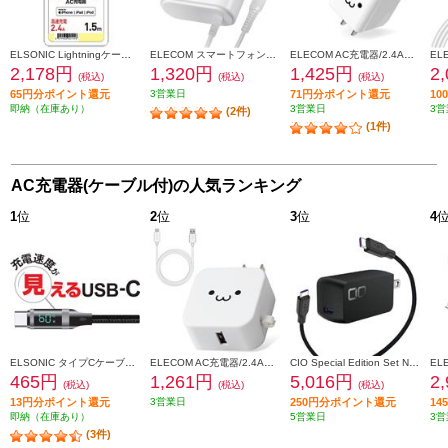
ELSONIC Lightningケーブル付AC充電器【高速充電/2.4A/1.5m】 EPACL24A01
ELECOM スマートフォン・タブレット用AC充電器 Type-Cケーブル一体型 2.4A 2.5m ホワイトフェイス MPA-ACC02WF
ELECOM AC充電器/2.4A出力/USB-Aメス1ポート/Type-Cケーブル同梱(A-C)/1.5m/ホワイトフェイス MPA-ACC12WF
2,178円
1,320円
1,425円
2
(税込)
(税込)
(税込)
65円分ポイント還元
3営業日
71円分ポイント還元
1
即納（在庫あり）
3営業日
3営
(2件)
(1件)
AC充電器(ケーブル付)の人気ランキング
1
位
2
位
3
位
4
ELSONIC タイプCケーブル【充電速度が見える/転送/高速充電60W/1.5m】 ECY-MCC60
ELECOM AC充電器/2.4A出力/Type-C/USB-C/ケーブル同梱/1.5m/USB-Aメス1ポート/ホワイトフェイス MPAACC23
CIO Special Edition Set NovaPort SOLOII65W1C & MeshCable ブラック CIO-G65W1C-N2-EE-BK
465円
1,261円
5,016円
2
(税込)
(税込)
(税込)
13円分ポイント還元
3営業日
250円分ポイント還元
1
即納（在庫あり）
5営業日
3営
(3件)