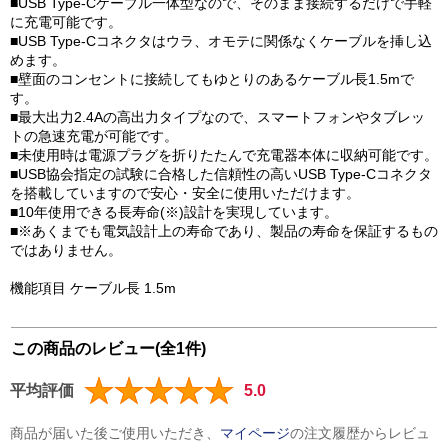
■USB Type-Cケーブル一体型なので、そのまま接続するだけで手軽
に充電可能です。
■USB Type-Cコネクタはウラ、オモテに関係なくケーブルを挿し込
めます。
■壁面のコンセントに接続してもゆとりのあるケーブル長1.5mで
す。
■最大出力2.4Aの高出力タイプなので、スマートフォンやタブレッ
トの急速充電が可能です。
■未使用時は電源プラグを折りたたんで充電器本体に収納可能です。
■USB協会指定の試験に合格した信頼性の高いUSB Type-Cコネクタ
を搭載していますので安心・安全に使用いただけます。
■10年使用できる長寿命(※)設計を実現しています。
■※あくまでも電気設計上の寿命であり、製品の寿命を保証するもの
ではありません。
機能項目 ケーブル長 1.5m
この商品のレビュー(全1件)
平均評価
5.0
商品が届いた後ご使用いただき、
マイページ
の注文履歴からレビュ