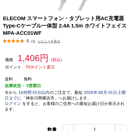
ELECOM スマートフォン・タブレット用AC充電器
Type-Cケーブル一体型 2.4A 1.5m ホワイトフェイス
MPA-ACC01WF
5
(1)
レビューを見る
1,406円
価格
(税込)
ポイント
70ポイント還元
送料
無料
在庫状況：
3営業日
今から
16
時間
33
分以内
のご注文で、最短
2026
年
08
月
15
日
土曜
日
までに
「
神奈川県横浜市
」
へお届けします。
ログイン
をすると、お客様のご住所への最短お届け日が表示され
ます。
－
＋
数量
1