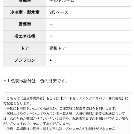
冷蔵室
チルドルーム
冷凍室・製氷室
2段ケース
野菜室
ー
省エネ技術
ー
ドア
鋼板ドア
ノンフロン
●
＊1 色表示記号は、色の目安です。
・こちらは【当店専属業者】もしくは【アートセッティングデリバリー株式会社】に
て配送となります。
・手配にお時間をいただく商品以外、ご注文時に配送希望日をお伺いします。
・階段上げやクレーン上げやカウンター越え等、人員や機材が必要な配送について
は、念のためご確認させていただいく場合や、配送希望日でのお届けができない場合
がございますので、予めご了承くださいませ。
・沖縄・島嶼部はご期待に副えず申し訳ございませんがお届けができません。