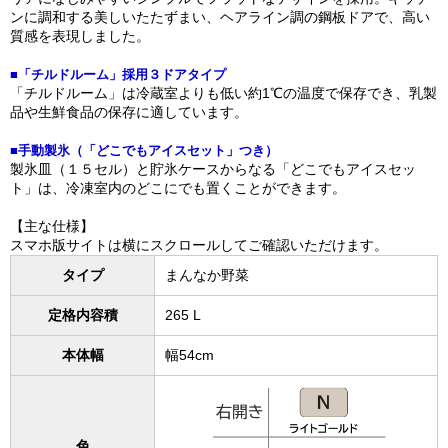
ンに調和する美しいたたずまい、ヘアライン調の鋼板ドアで、高い
質感を表現しました。
■「チルドルーム」採用３ドアタイプ
「チルドルーム」は冷蔵室よりも低い約1℃の温度で保存でき、乳製
品や生鮮食品の保存に適しています。
■手動製氷（「どこでもアイスセット」つき）
製氷皿（１５セル）と貯氷ケースからなる「どこでもアイスセッ
ト」は、冷凍室内のどこにでも置くことができます。
【主な仕様】
スマホ版サイトは横にスクロールしてご確認いただけます。
タイプ
まんなか野菜
定格内容積
265 L
本体幅
幅54cm
色