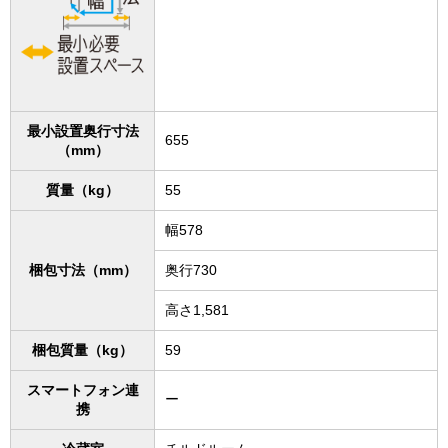
最小設置奥行寸法
655
（mm）
質量（kg）
55
幅578
梱包寸法（mm）
奥行730
高さ1,581
梱包質量（kg）
59
スマートフォン連
ー
携