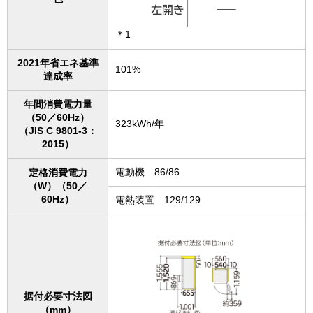
＊1
2021年省エネ基準
101%
達成率
年間消費電力量
（50／60Hz）
323kWh/年
（JIS C 9801-3：
2015）
電動機 86/86
定格消費電力
（W）（50／
60Hz）
電熱装置 129/129
据付必要寸法図
（mm）