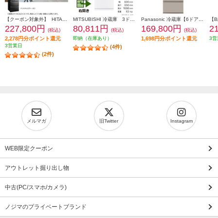
【クーポン対象外】 HITACHI 冷蔵庫【6ドア/観音開き/540L/クリスタルミラー】 ★大型配送対象商品 R-HXC54X-X
MITSUBISHI 冷蔵庫 3ドア/右開き/330L/ホワイト ★大型配送対象商品 MR-C33M-W
Panasonic 冷蔵庫【6ドア/観音開き/501L/ベージュ】★大型配送対象商品 NR-F50EX1-C
227,800円
80,811円
169,800円
2
(税込)
(税込)
(税込)
2,278円分ポイント還元
即納（在庫あり）
1,698円分ポイント還元
3営
3営業日
(4件)
(2件)
メルマガ
旧Twitter
Instagram
WEB限定クーポン
アウトレット掘り出し物
中古(PC/スマホ/カメラ)
ノジマのプライベートブランド