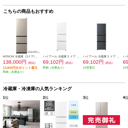
こちらの商品もおすすめ
HITACHI 冷蔵庫［3ドア/右開き/315L/ライトゴールド] ★大型配送対象商品 R-V32X-N
ハイアール 冷蔵庫 3 ドア 右開き 286L リネンホワイト ★大型配送対象商品 JR-CV29C-W
ハイアール 冷蔵庫 3 ドア 右開き 286L マットグレー ★大型配送対象商品 JR-CV29C-H
138,000円
69,102円
69,102円
6
(税込)
(税込)
(税込)
13,800円分ポイント還元
即納（在庫あり）
10営業日
10
即納（在庫あり）
冷蔵庫・冷凍庫の人気ランキング
1
位
2
位
3
位
4