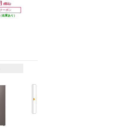
ラットリネンホワイ
商品 JR-CV29C-H
送対象商品 JR-CV29C-K
0円
69,800円
69,800円
(税込)
(税込)
(税込)
品 MR-BD46
W
698円分ポイント還元
698円分ポイント還元
0円クーポン
発送目安:
10営業日
発送目安:
10営業日
（在庫あり）
6
7
位
位
位