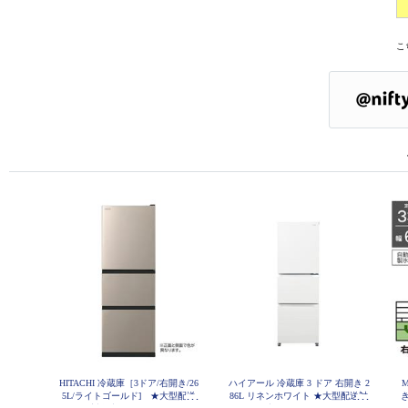
こ
HITACHI 冷蔵庫［3ドア/右開き/26
ハイアール 冷蔵庫 3 ドア 右開き 2
5L/ライトゴールド] ★大型配送
86L リネンホワイト ★大型配送対
き