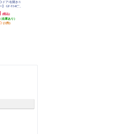
【1ドア/右開き/1
Panasonic 冷蔵庫 インバータ搭載 2
【数量限定特価】 AQUA 冷蔵庫 4
 GF-Y14HS-
ドア 右開き 156L マットオフホワ
ドア 観音開き 512L ダークシルバ
T
イト NR-B16C3-W
ー ★大型商品配送対象 AQR-TZA5
円
43,780円
188,000円
(税込)
(税込)
(税込)
1R-DS
（在庫あり）
437円分ポイント還元
1,880円分ポイント還元
(1件)
発送目安:
即納（在庫あり）
(2件)