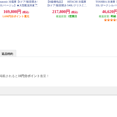
anasonic 冷蔵庫【6ドア/観音開き/
【B級梱包品】 HITACHI 冷蔵庫
TOSHIBA 冷凍庫
01L/ベージュ】★大型配送対象商
【6ドア/観音開き/540L/クリスタル
35L/ダークシルバー】
H
品 NR-F50EX1-C
ミラー】 ★大型配送対象商品 JK-
169,800円
217,800円
46,620
(税込)
(税込)
RHXC54X-X
1,698円分ポイント還元
発送目安:
3営業日
発送目安:
即納
返品特約
掲載されると
10円分ポイント
進呈！