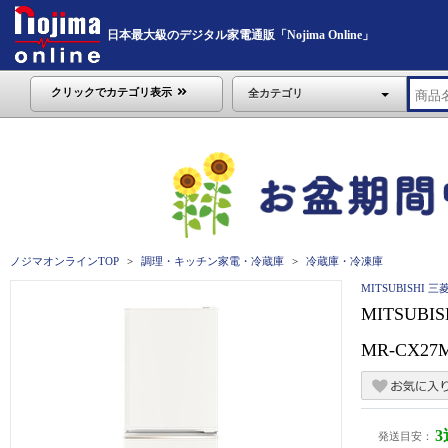
日本最大級のデジタル家電通販「Nojima Online」
クリックでカテゴリ表示
全カテゴリ
ノジマオンラインTOP
調理・キッチン家電・冷蔵庫
冷蔵庫・冷凍庫
MITSUBISHI 三
MITSUB
MR-CX27
発送目安：