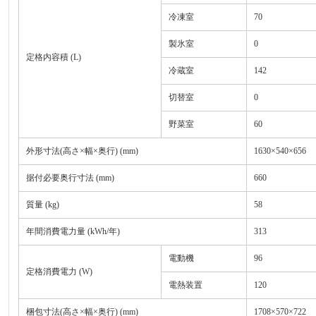
冷凍室
70
製氷室
0
定格内容積 (L)
冷蔵室
142
切替室
0
野菜室
60
外形寸法(高さ×幅×奥行) (mm)
1630×540×656
据付必要奥行寸法 (mm)
660
質量 (kg)
58
年間消費電力量 (kWh/年)
313
電動機
96
定格消費電力 (W)
電熱装置
120
梱包寸法(高さ×幅×奥行) (mm)
1708×570×722