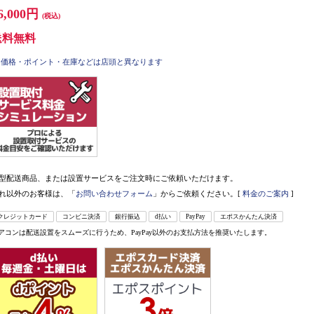
6,000円
(税込)
送料無料
価格・ポイント・在庫などは店頭と異なります
型配送商品、または設置サービスをご注文時にご依頼いただけます。
れ以外のお客様は、「
お問い合わせフォーム
」からご依頼ください。[
料金のご案内
]
クレジットカード
コンビニ決済
銀行振込
d払い
PayPay
エポスかんたん決済
アコンは配送設置をスムーズに行うため、PayPay以外のお支払方法を推奨いたします。