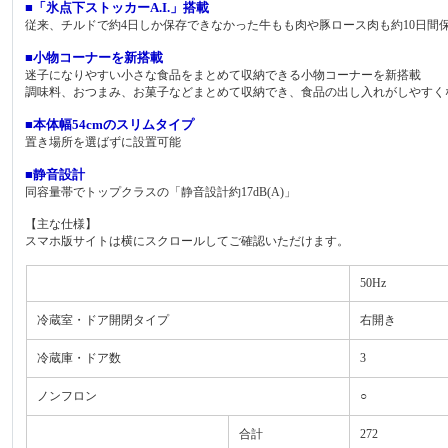
■「氷点下ストッカーA.I.」搭載
従来、チルドで約4日しか保存できなかった牛もも肉や豚ロース肉も約10日
■小物コーナーを新搭載
迷子になりやすい小さな食品をまとめて収納できる小物コーナーを新搭載
調味料、おつまみ、お菓子などまとめて収納でき、食品の出し入れがしやすく
■本体幅54cmのスリムタイプ
置き場所を選ばずに設置可能
■静音設計
同容量帯でトップクラスの「静音設計約17dB(A)」
【主な仕様】
スマホ版サイトは横にスクロールしてご確認いただけます。
50Hz
冷蔵室・ドア開閉タイプ
右開き
冷蔵庫・ドア数
3
ノンフロン
○
合計
272