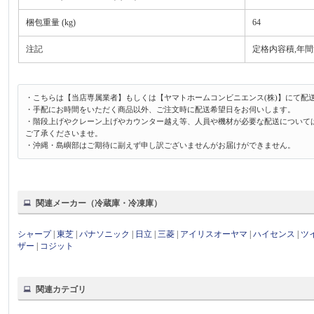
梱包重量 (kg)
64
注記
定格内容積,年間消
・こちらは【当店専属業者】もしくは【ヤマトホームコンビニエンス(株)】にて配
・手配にお時間をいただく商品以外、ご注文時に配送希望日をお伺いします。
・階段上げやクレーン上げやカウンター越え等、人員や機材が必要な配送について
ご了承くださいませ。
・沖縄・島嶼部はご期待に副えず申し訳ございませんがお届けができません。
関連メーカー（冷蔵庫・冷凍庫）
シャープ
|
東芝
|
パナソニック
|
日立
|
三菱
|
アイリスオーヤマ
|
ハイセンス
|
ツ
ザー
|
コジット
関連カテゴリ