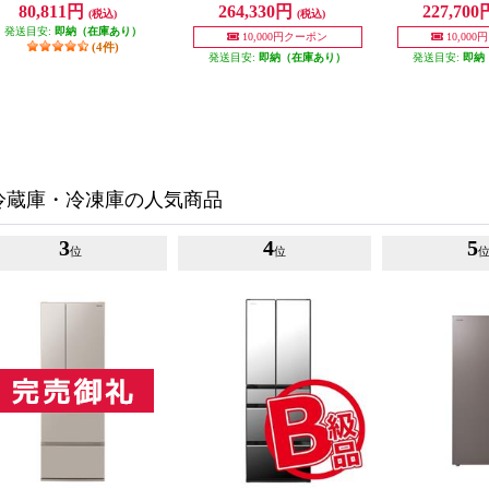
商品 MR-C33M-W
開き 451L フラットリネンホワイ
開き 455L フ
80,811円
264,330円
227,70
(税込)
(税込)
ト ★大型配送対象商品 MR-MD45
ト ★大型配送対象商
N-W
N-
発送目安:
即納（在庫あり）
10,000円クーポン
10,00
(4件)
発送目安:
即納（在庫あり）
発送目安:
即納
冷蔵庫・冷凍庫の人気商品
3
4
5
位
位