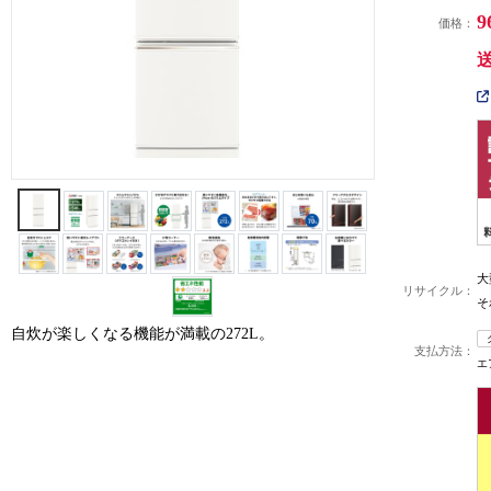
9
価格：
大
リサイクル：
そ
自炊が楽しくなる機能が満載の272L。
支払方法：
エ