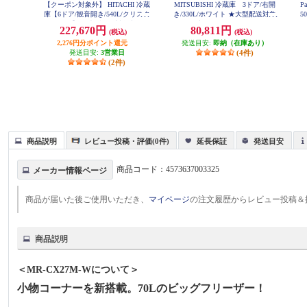
【クーポン対象外】 HITACHI 冷蔵
MITSUBISHI 冷蔵庫 3ドア/右開
P
庫【6ドア/観音開き/540L/クリスタ
き/330L/ホワイト ★大型配送対象
5
ルミラー】 ★大型配送対象商品 R
商品 MR-C33M-W
227,670円
80,811円
(税込)
(税込)
-HXC54X-X
2,276円分ポイント還元
発送目安:
即納（在庫あり）
発送目安:
3営業日
(4件)
(2件)
商品説明
レビュー投稿・評価(0件)
延長保証
発送目安
商品コード：
4573637003325
メーカー情報ページ
商品が届いた後ご使用いただき、
マイページ
の注文履歴からレビュー投稿＆
商品説明
＜MR-CX27M-Wについて＞
小物コーナーを新搭載。70Lのビッグフリーザー！