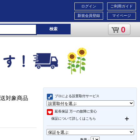
ログイン
ご利用ガイド
新規会員登録
マイページ
0
検索
プロによる設置取付サービス
型配送対象商品
延長保証
万一の故障に安心
保証について詳しくはこちら
数量：