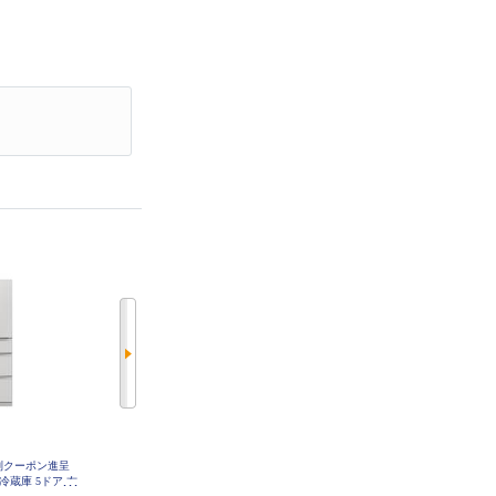
別クーポン進呈
ハイアール 冷蔵庫 3 ドア 右開き 2
ハイアール 冷蔵庫 3 ドア 右開き 2
I 冷蔵庫 5ドア 右
86L マットグレー ★大型配送対象
86L チャコールブラック ★大型配