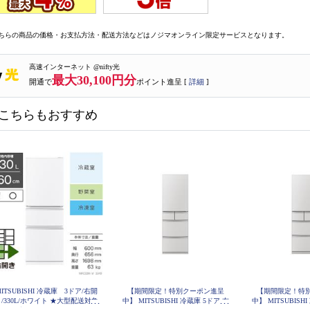
ちらの商品の価格・お支払方法・配送方法などはノジマオンライン限定サービスとなります。
高速インターネット @nifty光
最大30,100円分
開通で
ポイント進呈 [
詳細
]
こちらもおすすめ
MITSUBISHI 冷蔵庫 3ドア/右開
【期間限定！特別クーポン進呈
【期間限定！特
/330L/ホワイト ★大型配送対象
中】 MITSUBISHI 冷蔵庫 5ドア 右
中】 MITSUBISH