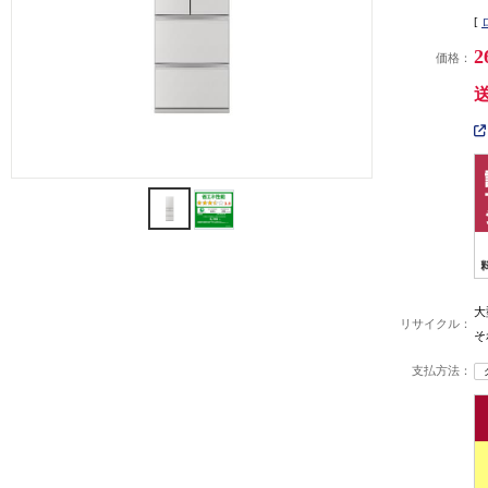
[
2
価格：
大
リサイクル：
そ
支払方法：