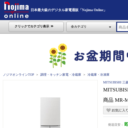
日本最大級のデジタル家電通販「Nojima Online」
クリックでカテゴリ表示
全カテゴリ
ノジマオンラインTOP
調理・キッチン家電・冷蔵庫
冷蔵庫・冷凍庫
MITSUBISHI 三
MITSUB
商品 MR-
発送目安：