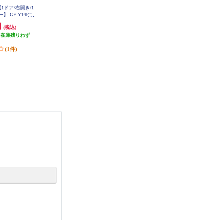
【1ドア/右開き/1
【数量限定特価】 AQUA 冷蔵庫 4
Panasonic 冷蔵庫 インバータ搭載 2
 GF-Y14HS-
ドア 左開き 362L ブライトダーク
ドア 右開き 156L マットオフホワ
T
シルバー ★大型商品配送対象 AQ
イト NR-B16C3-W
円
79,800円
43,780円
(税込)
(税込)
(税込)
R-36R2L-DS
（在庫残りわず
798円分ポイント還元
437円分ポイント還元
）
(1件)
発送目安:
即納（在庫あり）
(1件)
(2件)