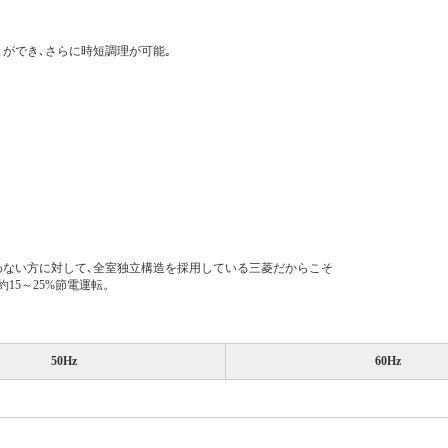
ができ､さらに時短調理が可能｡
氷室を使わない方に対して､全室独立構造を採用している三菱だからこそ
約15～25%節電運転。
50Hz
60Hz