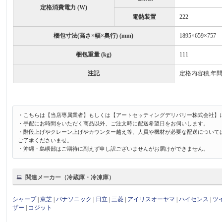
定格消費電力 (W)
電熱装置
222
梱包寸法(高さ×幅×奥行) (mm)
1895×659×757
梱包重量 (kg)
111
注記
定格内容積,年間消
・こちらは【当店専属業者】もしくは【アートセッティングデリバリー株式会社】
・手配にお時間をいただく商品以外、ご注文時に配送希望日をお伺いします。
・階段上げやクレーン上げやカウンター越え等、人員や機材が必要な配送について
ご了承くださいませ。
・沖縄・島嶼部はご期待に副えず申し訳ございませんがお届けができません。
関連メーカー（冷蔵庫・冷凍庫）
シャープ
|
東芝
|
パナソニック
|
日立
|
三菱
|
アイリスオーヤマ
|
ハイセンス
|
ツ
ザー
|
コジット