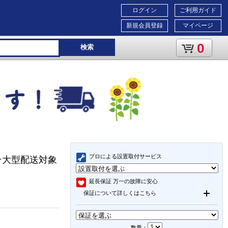
ログイン
ご利用ガイド
新規会員登録
マイページ
0
検索
プロによる設置取付サービス
ト ★大型配送対象
延長保証
万一の故障に安心
保証について詳しくはこちら
数量：