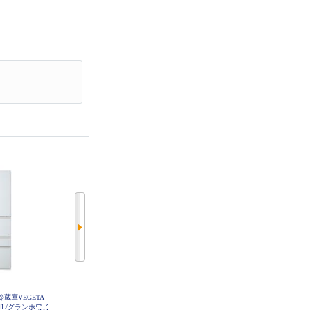
蔵庫VEGETA
MITSUBISHI 冷蔵庫 5ドア 右開き
MITSUBISHI 冷蔵庫 5ドア 左開き
11L/グランホワイ
451L フラットアンバーグレー ★
451L フラットリネンホワイト ★