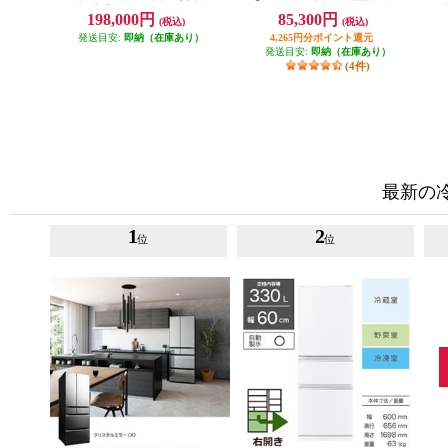
タイプ]【5ドア/右開き/468L/マッ
商品 MR-C33M-W
198,000円
85,300円
(税込)
(税込)
トライトベージュ】★大型配送対
発送目安:
象商品 NR-E47BR3-C
即納（在庫あり）
4,265円分ポイント還元
発送目安:
即納（在庫あり）
(4件)
最新の
1
2
位
位