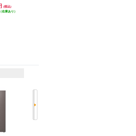
品 GR-A41G
大型配送対象商品 MR-MD45N-H
大型配送対象商品 MR-MD45NL-
9円
264,330円
264,330円
(税込)
(税込)
(税込)
EW
W
（在庫あり）
発送目安:
10営業日
発送目安:
10営業日
6
7
位
位
位