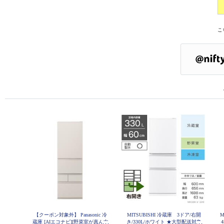
こ
【クーポン対象外】 Panasonic 冷
MITSUBISHI 冷蔵庫 3ドア/右開
M
蔵庫 [AIエコナビ][野菜室が真ん中
き/330L/ホワイト ★大型配送対象