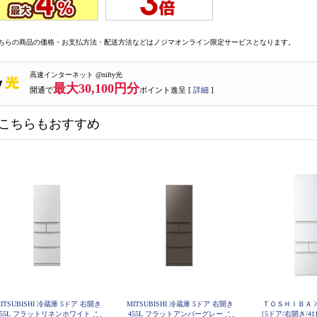
ちらの商品の価格・お支払方法・配送方法などはノジマオンライン限定サービスとなります。
高速インターネット @nifty光
最大30,100円分
開通で
ポイント進呈 [
詳細
]
こちらもおすすめ
ITSUBISHI 冷蔵庫 5ドア 右開き
MITSUBISHI 冷蔵庫 5ドア 右開き
ＴＯＳＨＩＢＡ 冷
455L フラットリネンホワイト ★
455L フラットアンバーグレー ★
［5ドア/右開き/4