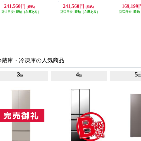
大型配送対象商品 MR-BD46N-W
大型配送対象商品 MR-BD46N-H
ト］★大型配送対象商
241,560円
241,560円
169,19
(税込)
(税込)
XH-
発送目安:
即納（在庫あり）
発送目安:
即納（在庫あり）
発送目安:
即納
冷蔵庫・冷凍庫の人気商品
3
4
5
位
位