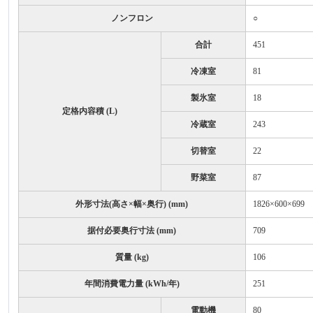
ノンフロン
○
合計
451
冷凍室
81
製氷室
18
定格内容積 (L)
冷蔵室
243
切替室
22
野菜室
87
外形寸法(高さ×幅×奥行) (mm)
1826×600×699
据付必要奥行寸法 (mm)
709
質量 (kg)
106
年間消費電力量 (kWh/年)
251
電動機
80