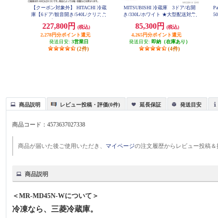
【クーポン対象外】 HITACHI 冷蔵
MITSUBISHI 冷蔵庫 3ドア/右開
P
庫【6ドア/観音開き/540L/クリスタ
き/330L/ホワイト ★大型配送対象
5
ルミラー】 ★大型配送対象商品 R
商品 MR-C33M-W
227,800円
85,300円
(税込)
(税込)
-HXC54X-X
2,278円分ポイント還元
4,265円分ポイント還元
発送目安:
3営業日
発送目安:
即納（在庫あり）
(2件)
(4件)
商品説明
レビュー投稿・評価(0件)
延長保証
発送目安
商品コード：
4573637027338
商品が届いた後ご使用いただき、
マイページ
の注文履歴からレビュー投稿＆
商品説明
＜MR-MD45N-Wについて＞
冷凍なら、三菱冷蔵庫。