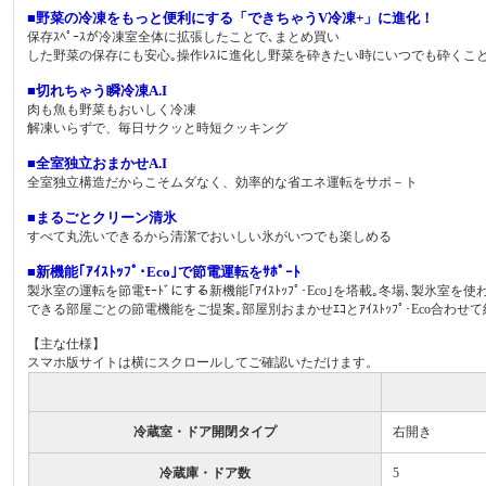
■野菜の冷凍をもっと便利にする「できちゃうV冷凍+」に進化！
保存ｽﾍﾟｰｽが冷凍室全体に拡張したことで､まとめ買い
した野菜の保存にも安心｡操作ﾚｽに進化し野菜を砕きたい時にいつでも砕くこと
■切れちゃう瞬冷凍A.I
肉も魚も野菜もおいしく冷凍
解凍いらずで、毎日サクッと時短クッキング
■全室独立おまかせA.I
全室独立構造だからこそムダなく、効率的な省エネ運転をサポ－ト
■まるごとクリーン清氷
すべて丸洗いできるから清潔でおいしい氷がいつでも楽しめる
■新機能｢ｱｲｽﾄｯﾌﾟ･Eco｣で節電運転をｻﾎﾟｰﾄ
製氷室の運転を節電ﾓｰﾄﾞにする新機能｢ｱｲｽﾄｯﾌﾟ･Eco｣を塔載｡冬場､製
できる部屋ごとの節電機能をご提案｡部屋別おまかせｴｺとｱｲｽﾄｯﾌﾟ･Eco合わせて
【主な仕様】
スマホ版サイトは横にスクロールしてご確認いただけます。
冷蔵室・ドア開閉タイプ
右開き
冷蔵庫・ドア数
5