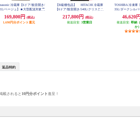
anasonic 冷蔵庫【6ドア/観音開き/
【B級梱包品】 HITACHI 冷蔵庫
TOSHIBA 冷凍庫
01L/ベージュ】★大型配送対象商
【6ドア/観音開き/540L/クリスタル
35L/ダークシルバー】
H
品 NR-F50EX1-C
ミラー】 ★大型配送対象商品 JK-
169,800円
217,800円
46,620
(税込)
(税込)
RHXC54X-X
1,698円分ポイント還元
発送目安:
3営業日
発送目安:
即納
か
返品特約
掲載されると
10円分ポイント
進呈！