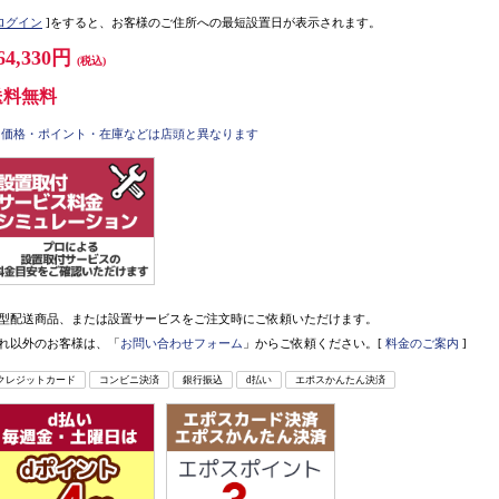
ログイン
]をすると、お客様のご住所への最短設置日が表示されます。
64,330円
(税込)
送料無料
価格・ポイント・在庫などは店頭と異なります
型配送商品、または設置サービスをご注文時にご依頼いただけます。
れ以外のお客様は、「
お問い合わせフォーム
」からご依頼ください。[
料金のご案内
]
クレジットカード
コンビニ決済
銀行振込
d払い
エポスかんたん決済